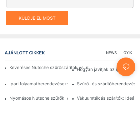
KÜLDJE EL MOST
AJÁNLOTT CIKKEK
NEWS
GYIK
Keveréses Nutsche szűrőszárítók vs. más szárítási módszerek:
Hogyan javítják az ipari feld
Ipari folyamatberendezések: Az innovációk alakítják a jövőt
Szűrő- és szárítóberendezések
Nyomásos Nutsche szűrők: Alkalmazások a vegyiparban és az é
Vákuumtálcás szárítók: Ideál