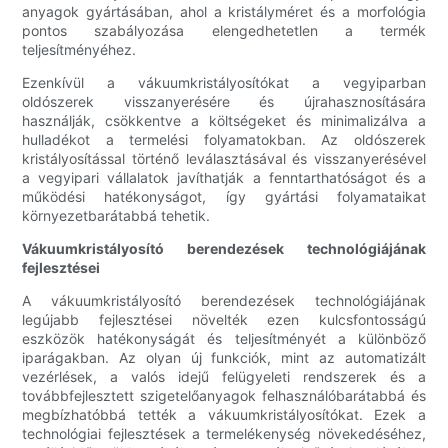
anyagok gyártásában, ahol a kristályméret és a morfológia
pontos szabályozása elengedhetetlen a termék
teljesítményéhez.
Ezenkívül a vákuumkristályosítókat a vegyiparban
oldószerek visszanyerésére és újrahasznosítására
használják, csökkentve a költségeket és minimalizálva a
hulladékot a termelési folyamatokban. Az oldószerek
kristályosítással történő leválasztásával és visszanyerésével
a vegyipari vállalatok javíthatják a fenntarthatóságot és a
működési hatékonyságot, így gyártási folyamataikat
környezetbarátabbá tehetik.
Vákuumkristályosító berendezések technológiájának
fejlesztései
A vákuumkristályosító berendezések technológiájának
legújabb fejlesztései növelték ezen kulcsfontosságú
eszközök hatékonyságát és teljesítményét a különböző
iparágakban. Az olyan új funkciók, mint az automatizált
vezérlések, a valós idejű felügyeleti rendszerek és a
továbbfejlesztett szigetelőanyagok felhasználóbarátabbá és
megbízhatóbbá tették a vákuumkristályosítókat. Ezek a
technológiai fejlesztések a termelékenység növekedéséhez,