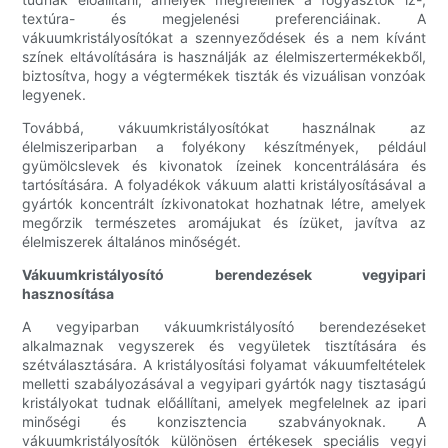
textúra- és megjelenési preferenciáinak. A
vákuumkristályosítókat a szennyeződések és a nem kívánt
színek eltávolítására is használják az élelmiszertermékekből,
biztosítva, hogy a végtermékek tiszták és vizuálisan vonzóak
legyenek.
Továbbá, vákuumkristályosítókat használnak az
élelmiszeriparban a folyékony készítmények, például
gyümölcslevek és kivonatok ízeinek koncentrálására és
tartósítására. A folyadékok vákuum alatti kristályosításával a
gyártók koncentrált ízkivonatokat hozhatnak létre, amelyek
megőrzik természetes aromájukat és ízüket, javítva az
élelmiszerek általános minőségét.
Vákuumkristályosító berendezések vegyipari
hasznosítása
A vegyiparban vákuumkristályosító berendezéseket
alkalmaznak vegyszerek és vegyületek tisztítására és
szétválasztására. A kristályosítási folyamat vákuumfeltételek
melletti szabályozásával a vegyipari gyártók nagy tisztaságú
kristályokat tudnak előállítani, amelyek megfelelnek az ipari
minőségi és konzisztencia szabványoknak. A
vákuumkristályosítók különösen értékesek speciális vegyi