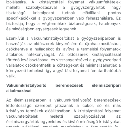
izolálására. A kristályosítási folyamat vákuumfeltételek
melletti szabályozásával a gyógyszergyártók nagy
tisztaságú kristályokat tudnak előállítani, pontos
specifikációkkal a gyógyszerekben való felhasználásra. Ez
biztosítja, hogy a végtermékek biztonságosak, hatékonyak
és minőségben egységesek legyenek.
Ezenkívül a vákuumkristályosítókat a gyógyszeriparban is
használják az oldószerek kinyerésére és újrahasznosítására,
csökkentve a hulladékot és javítva a termelési folyamatok
általános hatékonyságát. Az oldószerek kristályosítással
történő leválasztásával és visszanyerésével a gyógyszeripari
vállalatok csökkenthetik a költségeket és minimalizálhatják a
környezeti terhelést, így a gyártási folyamat fenntarthatóbbá
válik.
Vákuumkristályosító berendezések élelmiszeripari
alkalmazásai
Az élelmiszeriparban a vákuumkristályosító berendezések
létfontosságú szerepet játszanak a cukor, só és más
kristályos termékek előállításában. A kristályosítási folyamat
vákuumfeltételek melletti szabályozásával az
élelmiszergyártók egyenletes és kiváló minőségű kristályokat
tudnak előállítani, amelyek megfelelnek a fogyasztók íz-,