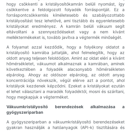
hogy csökkenti a kristályosítókamrán belüli nyomást, így
csökkentve a feldolgozott folyadék forráspontját. Ez a
forráspontcsökkentés kíméletesebb és szabályozottabb
kristályosítást tesz lehetővé, ami tisztább és egyenletesebb
kristályokat eredményez. A kamrán belüli vákuum segít
eltávolítani a szennyeződéseket vagy a nem kívánt
melléktermékeket is, tovább javítva a végtermék minőségét.
A folyamat azzal kezdődik, hogy a folyékony oldatot a
kristályosító kamrába juttatják, ahol felmelegítik, hogy az
oldott anyag teljesen feloldódjon. Amint az oldat eléri a kívánt
hőmérsékletet, vákuumot alkalmaznak a kamrában, aminek
következtében a folyadék alacsonyabb hőmérsékleten
elpárolog. Ahogy az oldószer elpárolog, az oldott anyag
koncentrációja növekszik, végül elérve azt a pontot, ahol
kristályok kezdenek képződni. Ezeket a kristályokat ezután
el lehet választani a maradék folyadéktól, mosni és szárítani,
hogy megkapjuk a végterméket.
Vákuumkristályosító berendezések alkalmazása a
gyógyszeriparban
A gyógyszeriparban a vákuumkristályosító berendezéseket
gyakran használják a hatóanyagok (API-k) tisztítására és