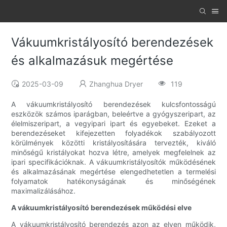
Vákuumkristályosító berendezések
és alkalmazásuk megértése
2025-03-09
Zhanghua Dryer
119
A vákuumkristályosító berendezések kulcsfontosságú
eszközök számos iparágban, beleértve a gyógyszeripart, az
élelmiszeripart, a vegyipari ipart és egyebeket. Ezeket a
berendezéseket kifejezetten folyadékok szabályozott
körülmények közötti kristályosítására tervezték, kiváló
minőségű kristályokat hozva létre, amelyek megfelelnek az
ipari specifikációknak. A vákuumkristályosítók működésének
és alkalmazásának megértése elengedhetetlen a termelési
folyamatok hatékonyságának és minőségének
maximalizálásához.
A vákuumkristályosító berendezések működési elve
A vákuumkristályosító berendezés azon az elven működik,