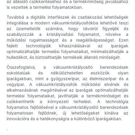
az állásidő csökkentéséhez és a termékminőség javulásához
is vezettek a termelési folyamatokban.
Továbbá a digitális interfészek és csatlakozási lehetőségek
integrálása a modern vákuumkristályosítókba lehetővé teszi
az üzemeltetők számára, hogy távolról figyeljék és
szabályozzák a kristályosítási folyamatot, növelve a
működési rugalmasságot és a reagálóképességet. Ezen
fejlett technológiák kihasználásával az iparágak
optimalizálhatják termelési folyamataikat, minimalizálhatják a
hulladékot, és biztosíthatják termékeik állandó minőségét.
Összefoglalva, a vákuumkristályosító berendezések
sokoldalúak és nélkülözhetetlen eszközök olyan
iparágakban, mint a gyógyszeripar, az élelmiszeripar és a
vegyipar. A vákuumkristályosítók működési elvének és
alkalmazásának megértésével az iparágak optimalizálhatják
termelési folyamataikat, javíthatják a termékminőséget és
csökkenthetik a környezeti terhelést. A technológia
folyamatos fejlődésével a vákuumkristályosító berendezések
folyamatosan fejlődnek, új lehetőségeket kínálva az
innovációra és a hatékonyságra a különböző iparágakban.
.