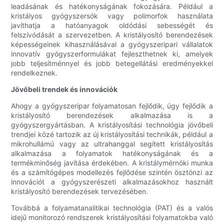
leadásának és hatékonyságának fokozására. Például a
kristályos gyógyszersók vagy polimorfok használata
javíthatja a hatóanyagok oldódási sebességét és
felszívódását a szervezetben. A kristályosító berendezések
képességeinek kihasználásával a gyógyszeripari vállalatok
innovatív gyógyszerformulákat fejleszthetnek ki, amelyek
jobb teljesítménnyel és jobb betegellátási eredményekkel
rendelkeznek.
Jövőbeli trendek és innovációk
Ahogy a gyógyszeripar folyamatosan fejlődik, úgy fejlődik a
kristályosító berendezések alkalmazása is a
gyógyszergyártásban. A kristályosítási technológia jövőbeli
trendjei közé tartozik az új kristályosítási technikák, például a
mikrohullámú vagy az ultrahanggal segített kristályosítás
alkalmazása a folyamatok hatékonyságának és a
termékminőség javítása érdekében. A kristálymérnöki munka
és a számítógépes modellezés fejlődése szintén ösztönzi az
innovációt a gyógyszerészeti alkalmazásokhoz használt
kristályosító berendezések tervezésében.
Továbbá a folyamatanalitikai technológia (PAT) és a valós
idejű monitorozó rendszerek kristályosítási folyamatokba való