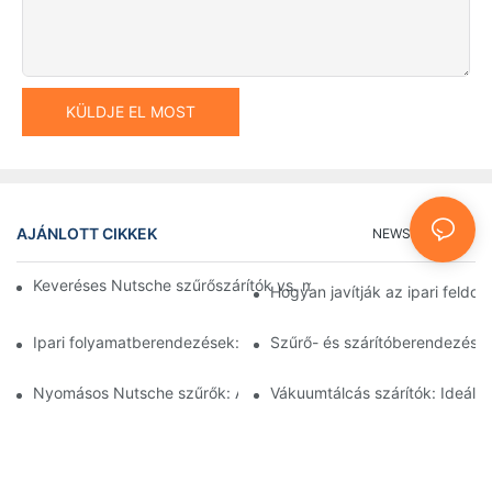
KÜLDJE EL MOST
AJÁNLOTT CIKKEK
NEWS
GYIK
Keveréses Nutsche szűrőszárítók vs. más szárítási módszerek:
Hogyan javítják az ipari feld
Ipari folyamatberendezések: Az innovációk alakítják a jövőt
Szűrő- és szárítóberendezések
Nyomásos Nutsche szűrők: Alkalmazások a vegyiparban és az é
Vákuumtálcás szárítók: Ideál