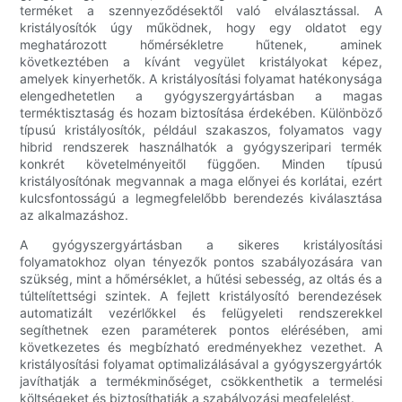
terméket a szennyeződésektől való elválasztással. A
kristályosítók úgy működnek, hogy egy oldatot egy
meghatározott hőmérsékletre hűtenek, aminek
következtében a kívánt vegyület kristályokat képez,
amelyek kinyerhetők. A kristályosítási folyamat hatékonysága
elengedhetetlen a gyógyszergyártásban a magas
terméktisztaság és hozam biztosítása érdekében. Különböző
típusú kristályosítók, például szakaszos, folyamatos vagy
hibrid rendszerek használhatók a gyógyszeripari termék
konkrét követelményeitől függően. Minden típusú
kristályosítónak megvannak a maga előnyei és korlátai, ezért
kulcsfontosságú a legmegfelelőbb berendezés kiválasztása
az alkalmazáshoz.
A gyógyszergyártásban a sikeres kristályosítási
folyamatokhoz olyan tényezők pontos szabályozására van
szükség, mint a hőmérséklet, a hűtési sebesség, az oltás és a
túltelítettségi szintek. A fejlett kristályosító berendezések
automatizált vezérlőkkel és felügyeleti rendszerekkel
segíthetnek ezen paraméterek pontos elérésében, ami
következetes és megbízható eredményekhez vezethet. A
kristályosítási folyamat optimalizálásával a gyógyszergyártók
javíthatják a termékminőséget, csökkenthetik a termelési
költségeket és biztosíthatják a szabályozási megfelelést.