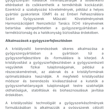
gyógyszeripari vállalatok minimalizálhatják a tételenkénti
eltéréseket és csökkenthetik a termékhibák kockázatát.
Ezenkívül a szabályozási követelmények, például a helyes
gyártási gyakorlatok (GMP) és az Emberi Felhasználásra
Szánt Gyógyszerek Műszaki Követelményeinek
Harmonizációjáért Nemzetközi Tanács (ICH) irányelveinek
betartása elengedhetetlen a gyógyszergyártásban a
termékbiztonság és a hatékonyság biztosítása érdekében.
Alkalmazások a gyógyszerfejlesztésben
A kristályosító berendezések sikeres alkalmazása a
gyógyszergyártásban a gyártáson túl a
gyógyszerfejlesztésre és -formulálásra is kiterjed. A
kristályosítást a gyógyszerfejlesztésben a gyógyszerészeti
vegyületek fizikai tulajdonságainak, például a
részecskeméretnek, az alaknak és a kristályformának
optimalizálására használják. A megfelelő kristályosítási
módszer és berendezés kiválasztásával a kutatók a
gyógyszerhatóanyagok tulajdonságait testre szabhatják
oldhatóságuk, stabilitásuk és biohasznosulásuk javítása
érdekében.
A kristályosítási technológiát a gyógyszerkészítmények
formulázásában is alkalmazzák a gyógyszerek célzott