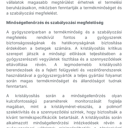
vállalatok magasabb megtérülést érhetnek el termelési
beruházásaikon, miközben fenntartják a termékminőséget és
a szabályozási megfelelést.
Minőségellenőrzés és szabályozási megfelelőség
A gyógyszeriparban a termékminőség és a szabályozási
megfelelés rendkívül fontos a gyógyszerek
biztonságosságának és hatékonyságának biztosítása
érdekében a betegek számára. A kristályosítás kritikus
szerepet játszik a minőségi előírások teljesítésében a
gyógyszerészeti vegyületek tisztítása és a szennyeződések
eltávolítása révén. A legmodernebb kristályosító
berendezések és a fejlett felügyeleti és vezérlőrendszerek
használatával a gyógyszergyártók a teljes gyártási folyamat
során magas termékminőséget és állandóságot tudnak
fenntartani.
A kristályosítás során a minőségellenőrzés olyan
kulcsfontosságú paraméterek monitorozását foglalja
magában, mint a kristályméret-eloszlás, a polimorf
szelektivitás és a szennyeződési szintek, hogy biztosítsák a
kívánt termékspecifikációk betartását. A kristályosítás során
alkalmazott minőségellenőrzési intézkedések révén a