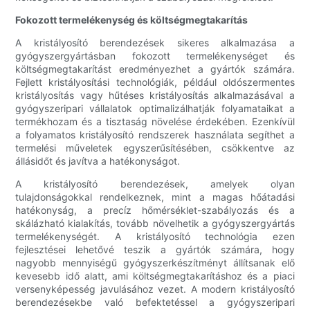
Fokozott termelékenység és költségmegtakarítás
A kristályosító berendezések sikeres alkalmazása a
gyógyszergyártásban fokozott termelékenységet és
költségmegtakarítást eredményezhet a gyártók számára.
Fejlett kristályosítási technológiák, például oldószermentes
kristályosítás vagy hűtéses kristályosítás alkalmazásával a
gyógyszeripari vállalatok optimalizálhatják folyamataikat a
termékhozam és a tisztaság növelése érdekében. Ezenkívül
a folyamatos kristályosító rendszerek használata segíthet a
termelési műveletek egyszerűsítésében, csökkentve az
állásidőt és javítva a hatékonyságot.
A kristályosító berendezések, amelyek olyan
tulajdonságokkal rendelkeznek, mint a magas hőátadási
hatékonyság, a precíz hőmérséklet-szabályozás és a
skálázható kialakítás, tovább növelhetik a gyógyszergyártás
termelékenységét. A kristályosító technológia ezen
fejlesztései lehetővé teszik a gyártók számára, hogy
nagyobb mennyiségű gyógyszerkészítményt állítsanak elő
kevesebb idő alatt, ami költségmegtakarításhoz és a piaci
versenyképesség javulásához vezet. A modern kristályosító
berendezésekbe való befektetéssel a gyógyszeripari