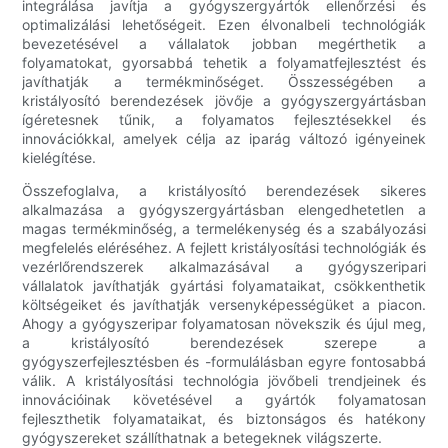
integrálása javítja a gyógyszergyártók ellenőrzési és
optimalizálási lehetőségeit. Ezen élvonalbeli technológiák
bevezetésével a vállalatok jobban megérthetik a
folyamatokat, gyorsabbá tehetik a folyamatfejlesztést és
javíthatják a termékminőséget. Összességében a
kristályosító berendezések jövője a gyógyszergyártásban
ígéretesnek tűnik, a folyamatos fejlesztésekkel és
innovációkkal, amelyek célja az iparág változó igényeinek
kielégítése.
Összefoglalva, a kristályosító berendezések sikeres
alkalmazása a gyógyszergyártásban elengedhetetlen a
magas termékminőség, a termelékenység és a szabályozási
megfelelés eléréséhez. A fejlett kristályosítási technológiák és
vezérlőrendszerek alkalmazásával a gyógyszeripari
vállalatok javíthatják gyártási folyamataikat, csökkenthetik
költségeiket és javíthatják versenyképességüket a piacon.
Ahogy a gyógyszeripar folyamatosan növekszik és újul meg,
a kristályosító berendezések szerepe a
gyógyszerfejlesztésben és -formulálásban egyre fontosabbá
válik. A kristályosítási technológia jövőbeli trendjeinek és
innovációinak követésével a gyártók folyamatosan
fejleszthetik folyamataikat, és biztonságos és hatékony
gyógyszereket szállíthatnak a betegeknek világszerte.