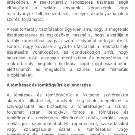
érdekében. A reaktortartály rendszeres tisztítása segít
eltávolítani a szilárd anyagok, vegyszerek vagy
maradványok felhalmozódását, amelyek akadályozhatják a
szűrési folyamatot.
A reaktortartály tisztításakor ügyeljen arra, hogy a megfelelő
tisztítószereket és eszközöket használja, hogy elkerülje a
tartály károsodását vagy a szűrési folyamat befolyásolását.
Fontos, hogy kövesse a gyártó utasításait a reaktortartály
tisztítására vonatkozóan, és gondoskodjon arról, hogy
használat előtt alaposan megtisztítsa és megszárítsa. A
reaktortartály megfelelő tisztítása segít meghosszabbítani
élettartamát és megelőzni a szűrés során felmerülő
problémákat.
A tömítések és tömítőgyűrűk ellenőrzése
A tömítések és tömítőgyűrűk a Nutsche szűrőreaktor
alapvető alkatrészei, amelyek segítenek megelőzni a
szivárgásokat és biztosítják a tömítettséget a szűrési
folyamat során. Rendkívül fontos a tömítések és
tömítőgyűrűk rendszeres ellenőrzése kopás, sérülés vagy
romlás jelei szempontjából. Ha repedéseket, szakadásokat
vagy szivárgásokat észlel a tömítéseken vagy
tömítőgyűrűkön, fontos, hogy azonnal cserélje ki azokat,