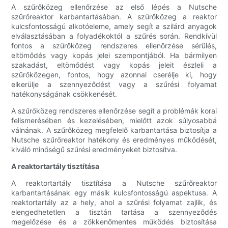
A szűrőközeg ellenőrzése az első lépés a Nutsche
szűrőreaktor karbantartásában. A szűrőközeg a reaktor
kulcsfontosságú alkotóeleme, amely segít a szilárd anyagok
elválasztásában a folyadékoktól a szűrés során. Rendkívül
fontos a szűrőközeg rendszeres ellenőrzése sérülés,
eltömődés vagy kopás jelei szempontjából. Ha bármilyen
szakadást, eltömődést vagy kopás jeleit észleli a
szűrőközegen, fontos, hogy azonnal cserélje ki, hogy
elkerülje a szennyeződést vagy a szűrési folyamat
hatékonyságának csökkenését.
A szűrőközeg rendszeres ellenőrzése segít a problémák korai
felismerésében és kezelésében, mielőtt azok súlyosabbá
válnának. A szűrőközeg megfelelő karbantartása biztosítja a
Nutsche szűrőreaktor hatékony és eredményes működését,
kiváló minőségű szűrési eredményeket biztosítva.
A reaktortartály tisztítása
A reaktortartály tisztítása a Nutsche szűrőreaktor
karbantartásának egy másik kulcsfontosságú aspektusa. A
reaktortartály az a hely, ahol a szűrési folyamat zajlik, és
elengedhetetlen a tisztán tartása a szennyeződés
megelőzése és a zökkenőmentes működés biztosítása