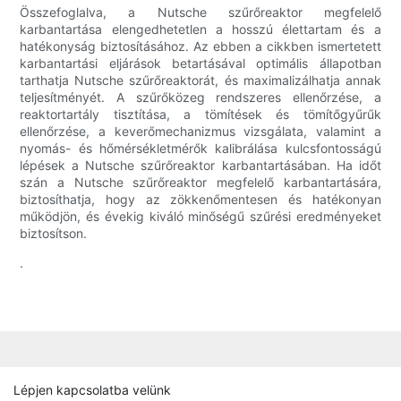
Összefoglalva, a Nutsche szűrőreaktor megfelelő
karbantartása elengedhetetlen a hosszú élettartam és a
hatékonyság biztosításához. Az ebben a cikkben ismertetett
karbantartási eljárások betartásával optimális állapotban
tarthatja Nutsche szűrőreaktorát, és maximalizálhatja annak
teljesítményét. A szűrőközeg rendszeres ellenőrzése, a
reaktortartály tisztítása, a tömítések és tömítőgyűrűk
ellenőrzése, a keverőmechanizmus vizsgálata, valamint a
nyomás- és hőmérsékletmérők kalibrálása kulcsfontosságú
lépések a Nutsche szűrőreaktor karbantartásában. Ha időt
szán a Nutsche szűrőreaktor megfelelő karbantartására,
biztosíthatja, hogy az zökkenőmentesen és hatékonyan
működjön, és évekig kiváló minőségű szűrési eredményeket
biztosítson.
.
Lépjen kapcsolatba velünk