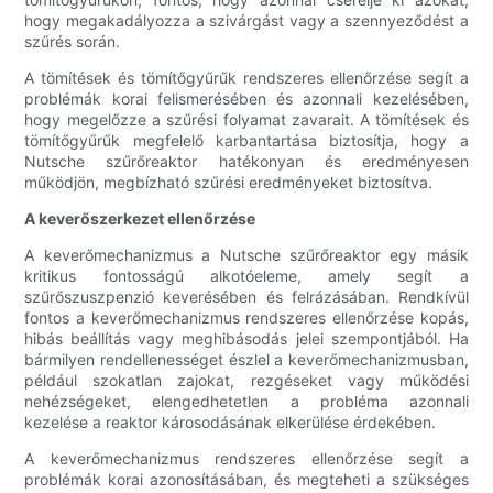
hogy megakadályozza a szivárgást vagy a szennyeződést a
szűrés során.
A tömítések és tömítőgyűrűk rendszeres ellenőrzése segít a
problémák korai felismerésében és azonnali kezelésében,
hogy megelőzze a szűrési folyamat zavarait. A tömítések és
tömítőgyűrűk megfelelő karbantartása biztosítja, hogy a
Nutsche szűrőreaktor hatékonyan és eredményesen
működjön, megbízható szűrési eredményeket biztosítva.
A keverőszerkezet ellenőrzése
A keverőmechanizmus a Nutsche szűrőreaktor egy másik
kritikus fontosságú alkotóeleme, amely segít a
szűrőszuszpenzió keverésében és felrázásában. Rendkívül
fontos a keverőmechanizmus rendszeres ellenőrzése kopás,
hibás beállítás vagy meghibásodás jelei szempontjából. Ha
bármilyen rendellenességet észlel a keverőmechanizmusban,
például szokatlan zajokat, rezgéseket vagy működési
nehézségeket, elengedhetetlen a probléma azonnali
kezelése a reaktor károsodásának elkerülése érdekében.
A keverőmechanizmus rendszeres ellenőrzése segít a
problémák korai azonosításában, és megteheti a szükséges