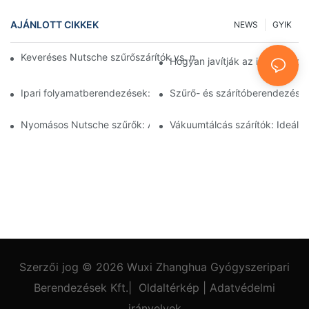
AJÁNLOTT CIKKEK
NEWS
GYIK
Keveréses Nutsche szűrőszárítók vs. más szárítási módszerek:
Hogyan javítják az ipari feld
Ipari folyamatberendezések: Az innovációk alakítják a jövőt
Szűrő- és szárítóberendezések
Nyomásos Nutsche szűrők: Alkalmazások a vegyiparban és az é
Vákuumtálcás szárítók: Ideál
Szerzői jog © 2026
Wuxi Zhanghua Gyógyszeripari
Berendezések Kft.
|
Oldaltérkép
|
Adatvédelmi
irányelvek