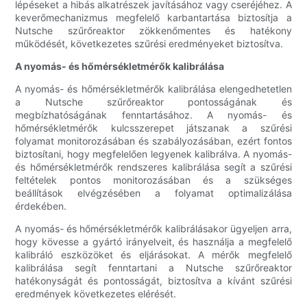
lépéseket a hibás alkatrészek javításához vagy cseréjéhez. A
keverőmechanizmus megfelelő karbantartása biztosítja a
Nutsche szűrőreaktor zökkenőmentes és hatékony
működését, következetes szűrési eredményeket biztosítva.
A nyomás- és hőmérsékletmérők kalibrálása
A nyomás- és hőmérsékletmérők kalibrálása elengedhetetlen
a Nutsche szűrőreaktor pontosságának és
megbízhatóságának fenntartásához. A nyomás- és
hőmérsékletmérők kulcsszerepet játszanak a szűrési
folyamat monitorozásában és szabályozásában, ezért fontos
biztosítani, hogy megfelelően legyenek kalibrálva. A nyomás-
és hőmérsékletmérők rendszeres kalibrálása segít a szűrési
feltételek pontos monitorozásában és a szükséges
beállítások elvégzésében a folyamat optimalizálása
érdekében.
A nyomás- és hőmérsékletmérők kalibrálásakor ügyeljen arra,
hogy kövesse a gyártó irányelveit, és használja a megfelelő
kalibráló eszközöket és eljárásokat. A mérők megfelelő
kalibrálása segít fenntartani a Nutsche szűrőreaktor
hatékonyságát és pontosságát, biztosítva a kívánt szűrési
eredmények következetes elérését.