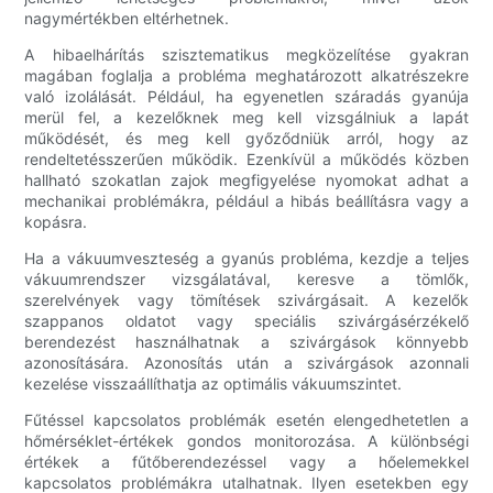
nagymértékben eltérhetnek.
A hibaelhárítás szisztematikus megközelítése gyakran
magában foglalja a probléma meghatározott alkatrészekre
való izolálását. Például, ha egyenetlen száradás gyanúja
merül fel, a kezelőknek meg kell vizsgálniuk a lapát
működését, és meg kell győződniük arról, hogy az
rendeltetésszerűen működik. Ezenkívül a működés közben
hallható szokatlan zajok megfigyelése nyomokat adhat a
mechanikai problémákra, például a hibás beállításra vagy a
kopásra.
Ha a vákuumveszteség a gyanús probléma, kezdje a teljes
vákuumrendszer vizsgálatával, keresve a tömlők,
szerelvények vagy tömítések szivárgásait. A kezelők
szappanos oldatot vagy speciális szivárgásérzékelő
berendezést használhatnak a szivárgások könnyebb
azonosítására. Azonosítás után a szivárgások azonnali
kezelése visszaállíthatja az optimális vákuumszintet.
Fűtéssel kapcsolatos problémák esetén elengedhetetlen a
hőmérséklet-értékek gondos monitorozása. A különbségi
értékek a fűtőberendezéssel vagy a hőelemekkel
kapcsolatos problémákra utalhatnak. Ilyen esetekben egy