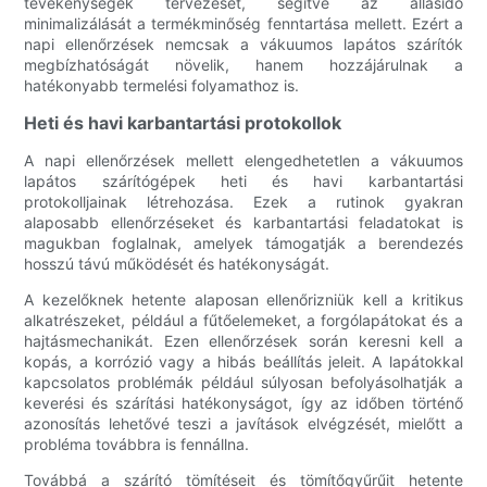
tevékenységek tervezését, segítve az állásidő
minimalizálását a termékminőség fenntartása mellett. Ezért a
napi ellenőrzések nemcsak a vákuumos lapátos szárítók
megbízhatóságát növelik, hanem hozzájárulnak a
hatékonyabb termelési folyamathoz is.
Heti és havi karbantartási protokollok
A napi ellenőrzések mellett elengedhetetlen a vákuumos
lapátos szárítógépek heti és havi karbantartási
protokolljainak létrehozása. Ezek a rutinok gyakran
alaposabb ellenőrzéseket és karbantartási feladatokat is
magukban foglalnak, amelyek támogatják a berendezés
hosszú távú működését és hatékonyságát.
A kezelőknek hetente alaposan ellenőrizniük kell a kritikus
alkatrészeket, például a fűtőelemeket, a forgólapátokat és a
hajtásmechanikát. Ezen ellenőrzések során keresni kell a
kopás, a korrózió vagy a hibás beállítás jeleit. A lapátokkal
kapcsolatos problémák például súlyosan befolyásolhatják a
keverési és szárítási hatékonyságot, így az időben történő
azonosítás lehetővé teszi a javítások elvégzését, mielőtt a
probléma továbbra is fennállna.
Továbbá a szárító tömítéseit és tömítőgyűrűit hetente