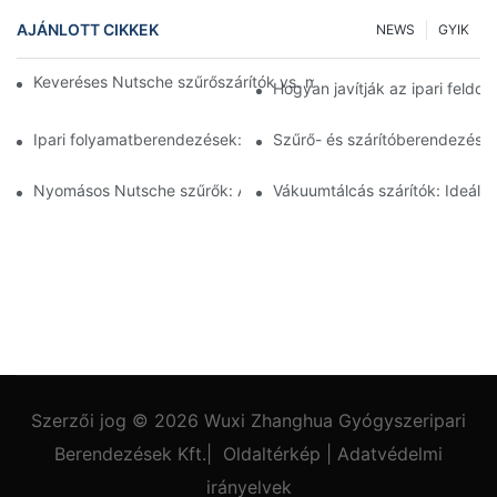
AJÁNLOTT CIKKEK
NEWS
GYIK
Keveréses Nutsche szűrőszárítók vs. más szárítási módszerek:
Hogyan javítják az ipari feld
Ipari folyamatberendezések: Az innovációk alakítják a jövőt
Szűrő- és szárítóberendezések
Nyomásos Nutsche szűrők: Alkalmazások a vegyiparban és az é
Vákuumtálcás szárítók: Ideál
Szerzői jog © 2026
Wuxi Zhanghua Gyógyszeripari
Berendezések Kft.
|
Oldaltérkép
|
Adatvédelmi
irányelvek