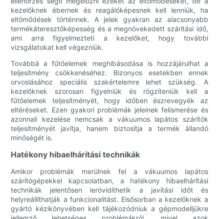
ellenőrzés segít megelőzni ezeket az eltömődéseket, de a
kezelőknek ébernek és reagálóképesnek kell lenniük, ha
eltömődések történnek. A jelek gyakran az alacsonyabb
termékáteresztőképesség és a megnövekedett szárítási idő,
ami arra figyelmezteti a kezelőket, hogy további
vizsgálatokat kell végezniük.
Továbbá a fűtőelemek meghibásodása is hozzájárulhat a
teljesítmény csökkenéséhez. Bizonyos esetekben ennek
orvoslásához speciális szakértelemre lehet szükség. A
kezelőknek szorosan figyelniük és rögzíteniük kell a
fűtőelemek teljesítményét, hogy időben észrevegyék az
eltéréseket. Ezen gyakori problémák jeleinek felismerése és
azonnali kezelése nemcsak a vákuumos lapátos szárítók
teljesítményét javítja, hanem biztosítja a termék állandó
minőségét is.
Hatékony hibaelhárítási technikák
Amikor problémák merülnek fel a vákuumos lapátos
szárítógépekkel kapcsolatban, a hatékony hibaelhárítási
technikák jelentősen lerövidíthetik a javítási időt és
helyreállíthatják a funkcionalitást. Elsősorban a kezelőknek a
gyártó kézikönyvében kell tájékozódniuk a gépmodelljükre
jellemző lehetséges problémákról, mivel azok