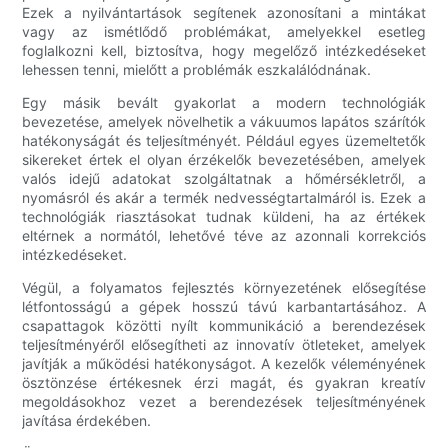
Ezek a nyilvántartások segítenek azonosítani a mintákat
vagy az ismétlődő problémákat, amelyekkel esetleg
foglalkozni kell, biztosítva, hogy megelőző intézkedéseket
lehessen tenni, mielőtt a problémák eszkalálódnának.
Egy másik bevált gyakorlat a modern technológiák
bevezetése, amelyek növelhetik a vákuumos lapátos szárítók
hatékonyságát és teljesítményét. Például egyes üzemeltetők
sikereket értek el olyan érzékelők bevezetésében, amelyek
valós idejű adatokat szolgáltatnak a hőmérsékletről, a
nyomásról és akár a termék nedvességtartalmáról is. Ezek a
technológiák riasztásokat tudnak küldeni, ha az értékek
eltérnek a normától, lehetővé téve az azonnali korrekciós
intézkedéseket.
Végül, a folyamatos fejlesztés környezetének elősegítése
létfontosságú a gépek hosszú távú karbantartásához. A
csapattagok közötti nyílt kommunikáció a berendezések
teljesítményéről elősegítheti az innovatív ötleteket, amelyek
javítják a működési hatékonyságot. A kezelők véleményének
ösztönzése értékesnek érzi magát, és gyakran kreatív
megoldásokhoz vezet a berendezések teljesítményének
javítása érdekében.