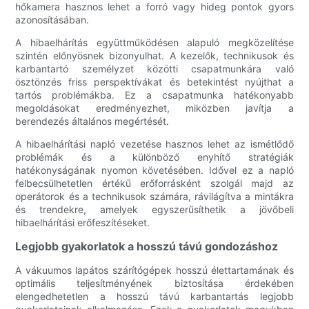
hőkamera hasznos lehet a forró vagy hideg pontok gyors
azonosításában.
A hibaelhárítás együttműködésen alapuló megközelítése
szintén előnyösnek bizonyulhat. A kezelők, technikusok és
karbantartó személyzet közötti csapatmunkára való
ösztönzés friss perspektívákat és betekintést nyújthat a
tartós problémákba. Ez a csapatmunka hatékonyabb
megoldásokat eredményezhet, miközben javítja a
berendezés általános megértését.
A hibaelhárítási napló vezetése hasznos lehet az ismétlődő
problémák és a különböző enyhítő stratégiák
hatékonyságának nyomon követésében. Idővel ez a napló
felbecsülhetetlen értékű erőforrásként szolgál majd az
operátorok és a technikusok számára, rávilágítva a mintákra
és trendekre, amelyek egyszerűsíthetik a jövőbeli
hibaelhárítási erőfeszítéseket.
Legjobb gyakorlatok a hosszú távú gondozáshoz
A vákuumos lapátos szárítógépek hosszú élettartamának és
optimális teljesítményének biztosítása érdekében
elengedhetetlen a hosszú távú karbantartás legjobb