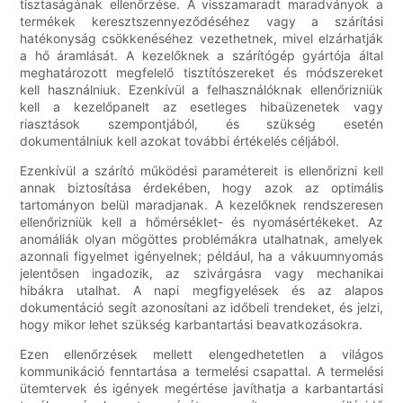
tisztaságának ellenőrzése. A visszamaradt maradványok a
termékek keresztszennyeződéséhez vagy a szárítási
hatékonyság csökkenéséhez vezethetnek, mivel elzárhatják
a hő áramlását. A kezelőknek a szárítógép gyártója által
meghatározott megfelelő tisztítószereket és módszereket
kell használniuk. Ezenkívül a felhasználóknak ellenőrizniük
kell a kezelőpanelt az esetleges hibaüzenetek vagy
riasztások szempontjából, és szükség esetén
dokumentálniuk kell azokat további értékelés céljából.
Ezenkívül a szárító működési paramétereit is ellenőrizni kell
annak biztosítása érdekében, hogy azok az optimális
tartományon belül maradjanak. A kezelőknek rendszeresen
ellenőrizniük kell a hőmérséklet- és nyomásértékeket. Az
anomáliák olyan mögöttes problémákra utalhatnak, amelyek
azonnali figyelmet igényelnek; például, ha a vákuumnyomás
jelentősen ingadozik, az szivárgásra vagy mechanikai
hibákra utalhat. A napi megfigyelések és az alapos
dokumentáció segít azonosítani az időbeli trendeket, és jelzi,
hogy mikor lehet szükség karbantartási beavatkozásokra.
Ezen ellenőrzések mellett elengedhetetlen a világos
kommunikáció fenntartása a termelési csapattal. A termelési
ütemtervek és igények megértése javíthatja a karbantartási