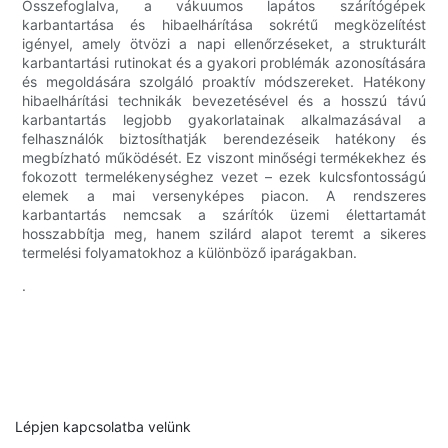
Összefoglalva, a vákuumos lapátos szárítógépek
karbantartása és hibaelhárítása sokrétű megközelítést
igényel, amely ötvözi a napi ellenőrzéseket, a strukturált
karbantartási rutinokat és a gyakori problémák azonosítására
és megoldására szolgáló proaktív módszereket. Hatékony
hibaelhárítási technikák bevezetésével és a hosszú távú
karbantartás legjobb gyakorlatainak alkalmazásával a
felhasználók biztosíthatják berendezéseik hatékony és
megbízható működését. Ez viszont minőségi termékekhez és
fokozott termelékenységhez vezet – ezek kulcsfontosságú
elemek a mai versenyképes piacon. A rendszeres
karbantartás nemcsak a szárítók üzemi élettartamát
hosszabbítja meg, hanem szilárd alapot teremt a sikeres
termelési folyamatokhoz a különböző iparágakban.
.
Lépjen kapcsolatba velünk