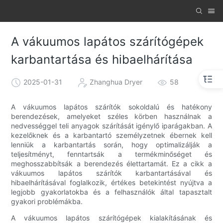
A vákuumos lapátos szárítógépek
karbantartása és hibaelhárítása
2025-01-31
Zhanghua Dryer
58
A vákuumos lapátos szárítók sokoldalú és hatékony
berendezések, amelyeket széles körben használnak a
nedvességgel teli anyagok szárítását igénylő iparágakban. A
kezelőknek és a karbantartó személyzetnek ébernek kell
lenniük a karbantartás során, hogy optimalizálják a
teljesítményt, fenntartsák a termékminőséget és
meghosszabbítsák a berendezés élettartamát. Ez a cikk a
vákuumos lapátos szárítók karbantartásával és
hibaelhárításával foglalkozik, értékes betekintést nyújtva a
legjobb gyakorlatokba és a felhasználók által tapasztalt
gyakori problémákba.
A vákuumos lapátos szárítógépek kialakításának és