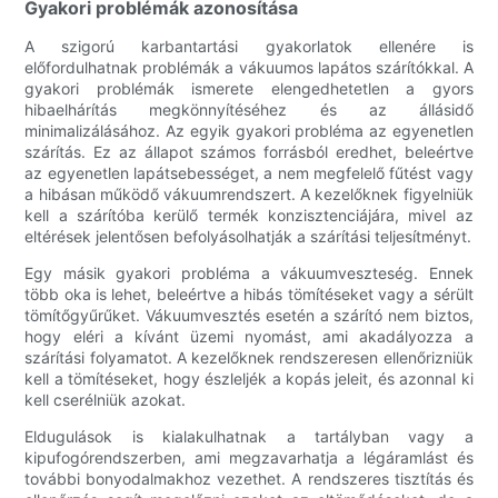
Gyakori problémák azonosítása
A szigorú karbantartási gyakorlatok ellenére is
előfordulhatnak problémák a vákuumos lapátos szárítókkal. A
gyakori problémák ismerete elengedhetetlen a gyors
hibaelhárítás megkönnyítéséhez és az állásidő
minimalizálásához. Az egyik gyakori probléma az egyenetlen
szárítás. Ez az állapot számos forrásból eredhet, beleértve
az egyenetlen lapátsebességet, a nem megfelelő fűtést vagy
a hibásan működő vákuumrendszert. A kezelőknek figyelniük
kell a szárítóba kerülő termék konzisztenciájára, mivel az
eltérések jelentősen befolyásolhatják a szárítási teljesítményt.
Egy másik gyakori probléma a vákuumveszteség. Ennek
több oka is lehet, beleértve a hibás tömítéseket vagy a sérült
tömítőgyűrűket. Vákuumvesztés esetén a szárító nem biztos,
hogy eléri a kívánt üzemi nyomást, ami akadályozza a
szárítási folyamatot. A kezelőknek rendszeresen ellenőrizniük
kell a tömítéseket, hogy észleljék a kopás jeleit, és azonnal ki
kell cserélniük azokat.
Eldugulások is kialakulhatnak a tartályban vagy a
kipufogórendszerben, ami megzavarhatja a légáramlást és
további bonyodalmakhoz vezethet. A rendszeres tisztítás és