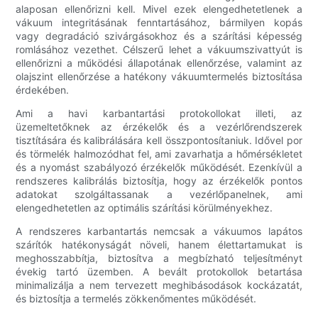
alaposan ellenőrizni kell. Mivel ezek elengedhetetlenek a
vákuum integritásának fenntartásához, bármilyen kopás
vagy degradáció szivárgásokhoz és a szárítási képesség
romlásához vezethet. Célszerű lehet a vákuumszivattyút is
ellenőrizni a működési állapotának ellenőrzése, valamint az
olajszint ellenőrzése a hatékony vákuumtermelés biztosítása
érdekében.
Ami a havi karbantartási protokollokat illeti, az
üzemeltetőknek az érzékelők és a vezérlőrendszerek
tisztítására és kalibrálására kell összpontosítaniuk. Idővel por
és törmelék halmozódhat fel, ami zavarhatja a hőmérsékletet
és a nyomást szabályozó érzékelők működését. Ezenkívül a
rendszeres kalibrálás biztosítja, hogy az érzékelők pontos
adatokat szolgáltassanak a vezérlőpanelnek, ami
elengedhetetlen az optimális szárítási körülményekhez.
A rendszeres karbantartás nemcsak a vákuumos lapátos
szárítók hatékonyságát növeli, hanem élettartamukat is
meghosszabbítja, biztosítva a megbízható teljesítményt
évekig tartó üzemben. A bevált protokollok betartása
minimalizálja a nem tervezett meghibásodások kockázatát,
és biztosítja a termelés zökkenőmentes működését.