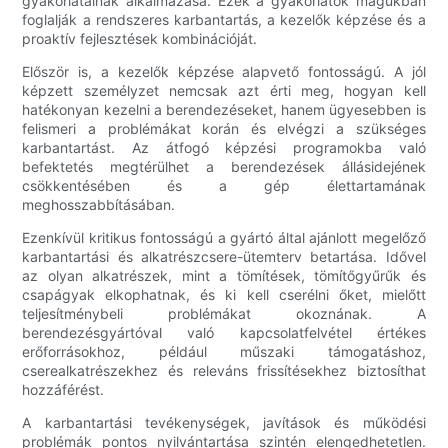
gyakorlatainak alkalmazása. Ezek a gyakorlatok magukban
foglalják a rendszeres karbantartás, a kezelők képzése és a
proaktív fejlesztések kombinációját.
Először is, a kezelők képzése alapvető fontosságú. A jól
képzett személyzet nemcsak azt érti meg, hogyan kell
hatékonyan kezelni a berendezéseket, hanem ügyesebben is
felismeri a problémákat korán és elvégzi a szükséges
karbantartást. Az átfogó képzési programokba való
befektetés megtérülhet a berendezések állásidejének
csökkentésében és a gép élettartamának
meghosszabbításában.
Ezenkívül kritikus fontosságú a gyártó által ajánlott megelőző
karbantartási és alkatrészcsere-ütemterv betartása. Idővel
az olyan alkatrészek, mint a tömítések, tömítőgyűrűk és
csapágyak elkophatnak, és ki kell cserélni őket, mielőtt
teljesítménybeli problémákat okoznának. A
berendezésgyártóval való kapcsolatfelvétel értékes
erőforrásokhoz, például műszaki támogatáshoz,
cserealkatrészekhez és releváns frissítésekhez biztosíthat
hozzáférést.
A karbantartási tevékenységek, javítások és működési
problémák pontos nyilvántartása szintén elengedhetetlen.