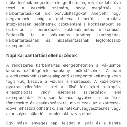
működésének megértése elengedhetetlen, mivel ez lehetővé
teszi a kezelők számára, hogy megértsék a
karbantartásukkal járó bonyolultságokat. Ahelyett, hogy
megvárnánk, amíg a probléma felmerül, a proaktív
intézkedések segíthetnek csökkenteni a kockázatokat és
biztosítani a berendezés zökkenőmentes működését.
Fedezzük fel a vákuumos lapátos szárítógépek
karbantartásának és hibaelhárításának legfontosabb
szempontjait.
Napi karbantartási ellenőrzések
A rendszeres karbantartás elengedhetetlen a vákuumos
lapátos szárítógépek hatékony működéséhez. A napi
ellenőrzéseknek számos alapvető szempontot kell magukban
foglalniuk, kezdve a vizuális ellenőrzéssel. A kezelőknek
gyakran ellenőrizniük kell a külső felületeket a kopás,
elhasználódás vagy esetleges szivárgások jelei
szempontjából. Fordítson különös figyelmet a tömlőkre,
tömítésekre és csatlakozásokra, mivel ezek az alkatrészek
idővel elhasználódhatnak, ami hatékonyságvesztéshez vagy
akár súlyos működési problémákhoz vezethet.
Egy másik lényeges napi feladat a lapát és a kamra