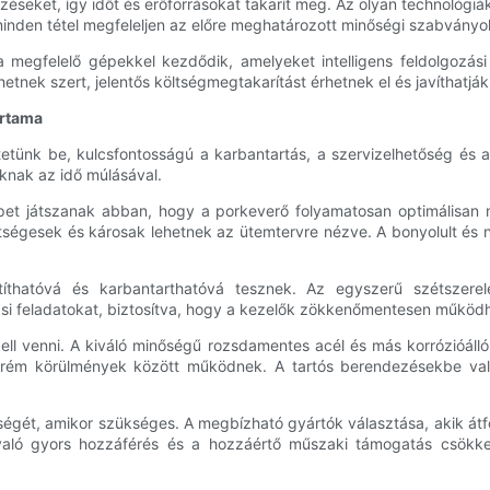
éseket, így időt és erőforrásokat takarít meg. Az olyan technológiá
 minden tétel megfeleljen az előre meghatározott minőségi szabvány
megfelelő gépekkel kezdődik, amelyeket intelligens feldolgozási 
tnek szert, jelentős költségmegtakarítást érhetnek el és javíthatjá
artama
etünk be, kulcsfontosságú a karbantartás, a szervizelhetőség és 
óknak az idő múlásával.
epet játszanak abban, hogy a porkeverő folyamatosan optimálisa
égesek és károsak lehetnek az ütemtervre nézve. A bonyolult és 
íthatóvá és karbantarthatóvá tesznek. Az egyszerű szétszerel
tási feladatokat, biztosítva, hogy a kezelők zökkenőmentesen műk
ell venni. A kiváló minőségű rozsdamentes acél és más korrózióál
trém körülmények között működnek. A tartós berendezésekbe val
ségét, amikor szükséges. A megbízható gyártók választása, akik átfo
való gyors hozzáférés és a hozzáértő műszaki támogatás csökkent