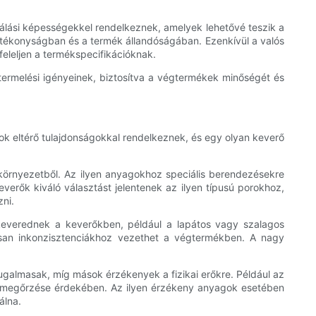
izálási képességekkel rendelkeznek, amelyek lehetővé teszik a
hatékonyságban és a termék állandóságában. Ezenkívül a valós
eleljen a termékspecifikációknak.
ermelési igényeinek, biztosítva a végtermékek minőségét és
ok eltérő tulajdonságokkal rendelkeznek, és egy olyan keverő
 környezetből. Az ilyen anyagokhoz speciális berendezésekre
verők kiváló választást jelentenek az ilyen típusú porokhoz,
ni.
keverednek a keverőkben, például a lapátos vagy szalagos
lisan inkonzisztenciákhoz vezethet a végtermékben. A nagy
ugalmasak, míg mások érzékenyek a fizikai erőkre. Például az
ik megőrzése érdekében. Az ilyen érzékeny anyagok esetében
álna.