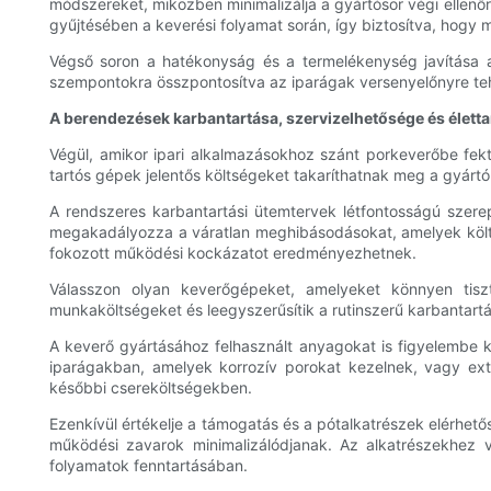
módszereket, miközben minimalizálja a gyártósor végi ellenőrz
gyűjtésében a keverési folyamat során, így biztosítva, hogy
Végső soron a hatékonyság és a termelékenység javítása a 
szempontokra összpontosítva az iparágak versenyelőnyre tehe
A berendezések karbantartása, szervizelhetősége és élett
Végül, amikor ipari alkalmazásokhoz szánt porkeverőbe fekt
tartós gépek jelentős költségeket takaríthatnak meg a gyárt
A rendszeres karbantartási ütemtervek létfontosságú szer
megakadályozza a váratlan meghibásodásokat, amelyek költs
fokozott működési kockázatot eredményezhetnek.
Válasszon olyan keverőgépeket, amelyeket könnyen tiszt
munkaköltségeket és leegyszerűsítik a rutinszerű karbantar
A keverő gyártásához felhasznált anyagokat is figyelembe k
iparágakban, amelyek korrozív porokat kezelnek, vagy ex
későbbi csereköltségekben.
Ezenkívül értékelje a támogatás és a pótalkatrészek elérhető
működési zavarok minimalizálódjanak. Az alkatrészekhez 
folyamatok fenntartásában.