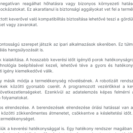
negatívan reagálhat hőhatásra vagy bizonyos környezeti hatás
ckázatokat. Ez akaratlanul is biztonsági aggályokat vet fel a termé
ott keverővel való kompatibilitás biztosítása lehetővé teszi a görd
ket vagy zavarokat.
tosságú szerepet játszik az ipari alkalmazások sikerében. Ez túlm
álás hangsúlyozását is.
 kialakítása. A hosszabb keverési időt igénylő porok hatékonyságro
chnológia beépítésével kezeli, lehetővé téve a gyors és hatékony
i igény kiemelkedővé válik.
y másik módja a termelékenység növelésének. A robotizált rendsze
ékek közötti gyorsabb cserét. A programozott vezérlőkkel a ke
övetkezetlenségeket. Ezenkívül az adatelemzés képes felmérni a
 folyamatokat.
s elrendezése. A berendezések elrendezése óriási hatással van
 közötti zökkenőmentes átmenetet, csökkentve a késleltetési idő
s termelékenységet.
iük a keverési hatékonysággal is. Egy hatékony rendszer magában f