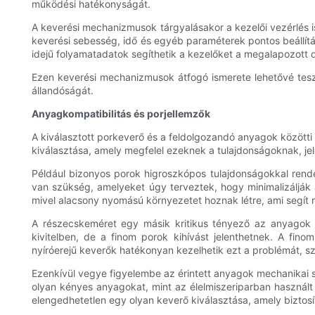
működési hatékonyságát.
A keverési mechanizmusok tárgyalásakor a kezelői vezérlés is
keverési sebesség, idő és egyéb paraméterek pontos beállítá
idejű folyamatadatok segíthetik a kezelőket a megalapozott 
Ezen keverési mechanizmusok átfogó ismerete lehetővé tesz
állandóságát.
Anyagkompatibilitás és porjellemzők
A kiválasztott porkeverő és a feldolgozandó anyagok közötti
kiválasztása, amely megfelel ezeknek a tulajdonságoknak, je
Például bizonyos porok higroszkópos tulajdonságokkal rende
van szükség, amelyeket úgy terveztek, hogy minimalizálják a
mivel alacsony nyomású környezetet hoznak létre, ami segít 
A részecskeméret egy másik kritikus tényező az anyagok 
kivitelben, de a finom porok kihívást jelenthetnek. A fi
nyíróerejű keverők hatékonyan kezelhetik ezt a problémát, s
Ezenkívül vegye figyelembe az érintett anyagok mechanikai s
olyan kényes anyagokat, mint az élelmiszeriparban használ
elengedhetetlen egy olyan keverő kiválasztása, amely biztosí