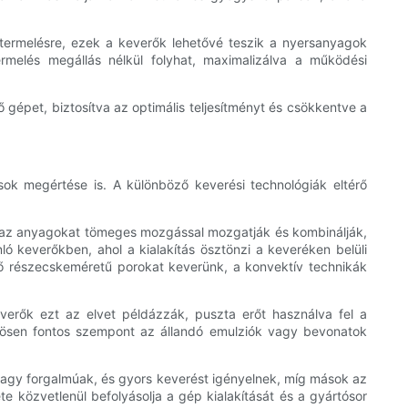
 termelésre, ezek a keverők lehetővé teszik a nyersanyagok
termelés megállás nélkül folyhat, maximalizálva a működési
 gépet, biztosítva az optimális teljesítményt és csökkentve a
ok megértése is. A különböző keverési technológiák eltérő
kor az anyagokat tömeges mozgással mozgatják és kombinálják,
ó keverőkben, ahol a kialakítás ösztönzi a keveréken belüli
érő részecskeméretű porokat keverünk, a konvektív technikák
verők ezt az elvet példázzák, puszta erőt használva fel a
önösen fontos szempont az állandó emulziók vagy bevonatok
nagy forgalmúak, és gyors keverést igényelnek, míg mások az
e közvetlenül befolyásolja a gép kialakítását és a gyártósor