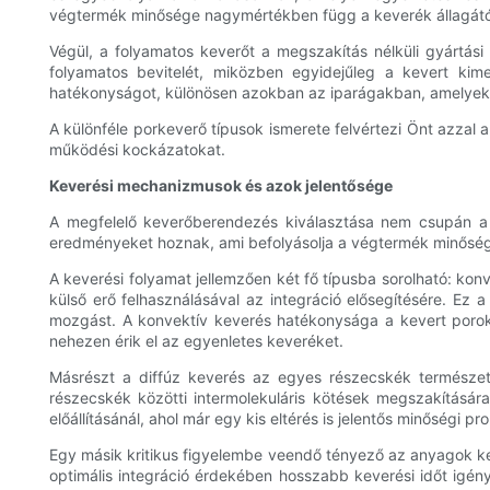
végtermék minősége nagymértékben függ a keverék állagátó
Végül, a folyamatos keverőt a megszakítás nélküli gyártás
folyamatos bevitelét, miközben egyidejűleg a kevert kimen
hatékonyságot, különösen azokban az iparágakban, amelyek
A különféle porkeverő típusok ismerete felvértezi Önt azzal 
működési kockázatokat.
Keverési mechanizmusok és azok jelentősége
A megfelelő keverőberendezés kiválasztása nem csupán a k
eredményeket hoznak, ami befolyásolja a végtermék minőségé
A keverési folyamat jellemzően két fő típusba sorolható: ko
külső erő felhasználásával az integráció elősegítésére. Ez
mozgást. A konvektív keverés hatékonysága a kevert porok r
nehezen érik el az egyenletes keveréket.
Másrészt a diffúz keverés az egyes részecskék természete
részecskék közötti intermolekuláris kötések megszakításá
előállításánál, ahol már egy kis eltérés is jelentős minőségi 
Egy másik kritikus figyelembe veendő tényező az anyagok ke
optimális integráció érdekében hosszabb keverési időt igény