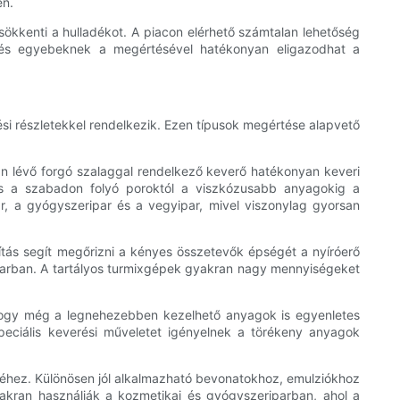
en.
csökkenti a hulladékot. A piacon elérhető számtalan lehetőség
k és egyebeknek a megértésével hatékonyan eligazodhat a
si részletekkel rendelkezik. Ezen típusok megértése alapvető
an lévő forgó szalaggal rendelkező keverő hatékonyan keveri
és a szabadon folyó poroktól a viszkózusabb anyagokig a
ar, a gyógyszeripar és a vegyipar, mivel viszonylag gyorsan
ítás segít megőrizni a kényes összetevők épségét a nyíróerő
riparban. A tartályos turmixgépek gyakran nagy mennyiségeket
, hogy még a legnehezebben kezelhető anyagok is egyenletes
peciális keverési műveletet igényelnek a törékeny anyagok
séhez. Különösen jól alkalmazható bevonatokhoz, emulziókhoz
akran használják a kozmetikai és gyógyszeriparban, ahol a