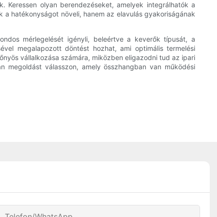
k. Keressen olyan berendezéseket, amelyek integrálhatók a
ak a hatékonyságot növeli, hanem az elavulás gyakoriságának
ndos mérlegelését igényli, beleértve a keverők típusát, a
vel megalapozott döntést hozhat, ami optimális termelési
őnyös vállalkozása számára, miközben eligazodni tud az ipari
lyan megoldást válasszon, amely összhangban van működési
Telefon/WhatsApp