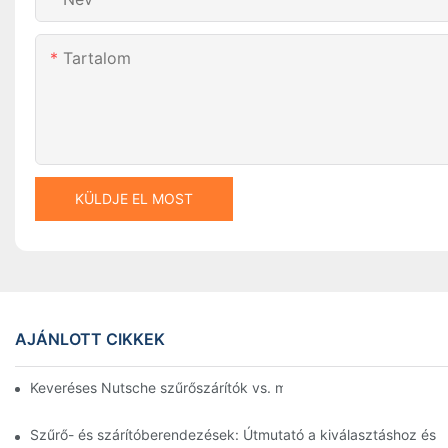
Tartalom
KÜLDJE EL MOST
AJÁNLOTT CIKKEK
Keveréses Nutsche szűrőszárítók vs. más szárítási módszerek:
Szűrő- és szárítóberendezések: Útmutató a kiválasztáshoz és 