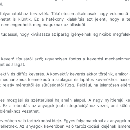
l.
i folyamatokhoz tervezték. Tökéletesen alkalmasak nagy volumenű
etet is kiürítik. Ez a hatékony kialakítás azt jelenti, hogy a 
 nem engedhetik meg maguknak az állásidőt.
a tudással, hogy kiválassza az iparág igényeinek leginkább megfelelő
everő típusáról szól; ugyanolyan fontos a keverési mechanizmus
t és állagát.
nvektív és diffúz keverés. A konvektív keverés akkor történik, ami
 a mechanizmus kiemelkedő a szalagos és lapátos keverőkhöz hasonl
elatív méretétől és sűrűségétől függ. Például, ha jelentősen elt
s mozgási és szétterülési hajlamán alapul. A nagy nyíróerejű ke
ra. Ez a lebontás az anyagok jobb integrációjához vezet, ami kül
problémákhoz vezethet.
verőben való tartózkodási ideje. Egyes folyamatoknál az anyagok 
elhetnek. Az anyagok keverőben való tartózkodási idejének ismeret