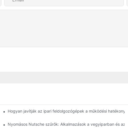
 Összehasonlítás
Hogyan javítják az ipari feldolgozógépek a működési hatékony
használathoz
Nyomásos Nutsche szűrők: Alkalmazások a vegyiparban és az é