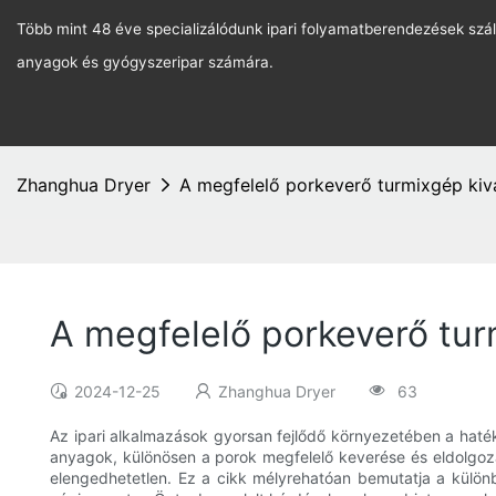
Több mint 48 éve specializálódunk ipari folyamatberendezések szál
anyagok és gyógyszeripar számára.
Zhanghua Dryer
A megfelelő porkeverő turmixgép kiv
A megfelelő porkeverő tur
2024-12-25
Zhanghua Dryer
63
Az ipari alkalmazások gyorsan fejlődő környezetében a hat
anyagok, különösen a porok megfelelő keverése és eldolgoz
elengedhetetlen. Ez a cikk mélyrehatóan bemutatja a külön