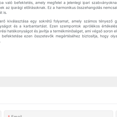
 való befektetés, amely megfelel a jelenlegi ipari szabványokna
nek az iparági előírásoknak. Ez a harmonikus összehangolás nemcs
 is.
erő kiválasztása egy sokrétű folyamat, amely számos tényező go
yságot és a karbantartást. Ezen szempontok aprólékos értékelésé
si hatékonyságot és javítja a termékminőséget, ami végső soron el
s befektetése ezen összetevők megértéséhez biztosítja, hogy o
.
Email