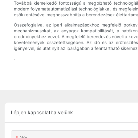
Továbbá kiemelkedő fontosságú a megbízható technológiába
modern folyamatautomatizálási technológiákkal, és megfelel
csökkentésével meghosszabbítja a berendezések élettartamát
Összefoglalva, az ipari alkalmazásokhoz megfelelő porkev
mechanizmusokat, az anyagok kompatibilitását, a hatékon
eredményekhez vezet. A megfelelő berendezés növeli a keveré
követelmények összetettségében. Az idő és az erőfeszíté
igényeivel, és utat nyit az iparágában a fenntartható sikerhez
.
Lépjen kapcsolatba velünk
Név