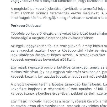
végigvezetve Önt a bonyolult kérdéseken, hogy biztosan a l
A megfelelő porkeverő jelentősen javíthatja a termelési foly
miatt azonban könnyű túlterheltnek érezni magunkat. A 
lehetőségek között. Vizsgáljuk meg részletesen ezeket a ku
Porkeverők típusai
Többféle porkeverő létezik, amelyeket különböző ipari alkal
fontosságú a megfelelő berendezés kiválasztásához.
Az egyik leggyakoribb típus a szalagkeverő, amely ideális 
az anyagokat azáltal, hogy a középponttól kifelé és vi
legkülönfélébb állagokat képes kezelni. A szalagkeverőket 
képesek egyenletes keveréket előállítani.
Egy másik népszerű opció a tartályos turmixgép, amely az a
minimalizálásával, így ez a legjobb választás azokban az ip
képesek kezelni, így gazdaságosak a nagyüzemi műveletekh
A precíz keverés terén a lapátos turmixgép kiemelkedik. L
keveréket kapjanak a részecskék túlzott aprítása nélkül.
károsodásának elkerülése érdekében, például az élelmiszerg
Egy másik innovatív megoldás a nagy nyíróerejű keverő, ame
és egyéb olyan alkalmazásokhoz, amelyek egyenletes része