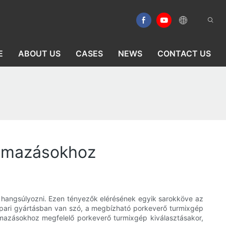
E
ABOUT US
CASES
NEWS
CONTACT US
kalmazásokhoz
 hangsúlyozni. Ezen tényezők elérésének egyik sarokköve az
ipari gyártásban van szó, a megbízható porkeverő turmixgép
lmazásokhoz megfelelő porkeverő turmixgép kiválasztásakor,