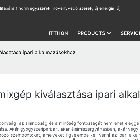
lítására finomvegyszerek, növényvédő szerek, új energia, új
ITTHON
PRODUCTS
SERVIC
álasztása ipari alkalmazásokhoz
mixgép kiválasztása ipari al
ékonyság, az állandóság és a minőség fontosságát nem lehet eléggé
ása. Akár gyógyszeriparban, akár élelmiszergyártásban, akár vegy
böző szempontokat, amelyeket figyelembe kell venni az ipari alka