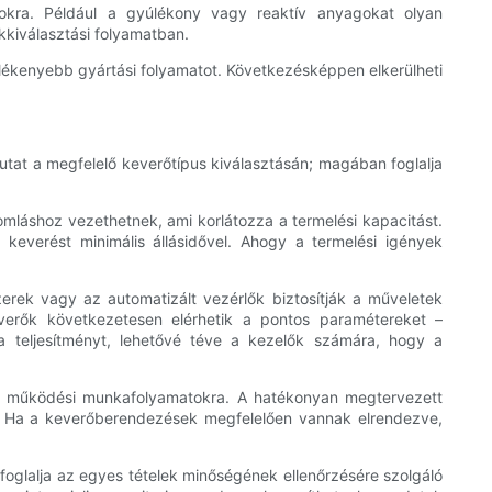
okra. Például a gyúlékony vagy reaktív anyagokat olyan
kkiválasztási folyamatban.
ülékenyebb gyártási folyamatot. Következésképpen elkerülheti
utat a megfelelő keverőtípus kiválasztásán; magában foglalja
mláshoz vezethetnek, ami korlátozza a termelési kapacitást.
 keverést minimális állásidővel. Ahogy a termelési igények
rek vagy az automatizált vezérlők biztosítják a műveletek
verők következetesen elérhetik a pontos paramétereket –
 teljesítményt, lehetővé téve a kezelők számára, hogy a
 a működési munkafolyamatokra. A hatékonyan megtervezett
t. Ha a keverőberendezések megfelelően vannak elrendezve,
oglalja az egyes tételek minőségének ellenőrzésére szolgáló