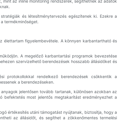
k, mint az inline monitoring rendszerek, segíthetnek az adatok
oknak.
stratégiák és létesítménytervezés egészítenek ki. Ezekre a
k a termékminőséget.
az élettartam figyelembevétele. A könnyen karbantartható és
n működjön. A megelőző karbantartási programok bevezetése
nehezen szervizelhető berendezések hosszabb állásidőket és
ési protokollokkal rendelkező berendezések csökkentik a
ödhessenek a berendezéseken.
ló anyagok jelentősen tovább tartanak, különösen azokban az
ó befektetés most jelentős megtakarítást eredményezhet a
gó értékesítés utáni támogatást nyújtanak, biztosítja, hogy a
heti az állásidőt, és segíthet a zökkenőmentes termelési