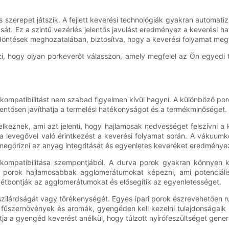
 szerepet játszik. A fejlett keverési technológiák gyakran automat
sát. Ez a szintű vezérlés jelentős javulást eredményez a keverési 
döntések meghozatalában, biztosítva, hogy a keverési folyamat megf
i, hogy olyan porkeverőt válasszon, amely megfelel az Ön egyedi t
 kompatibilitást nem szabad figyelmen kívül hagyni. A különböző por
lentősen javíthatja a termelési hatékonyságot és a termékminőséget.
lkeznek, ami azt jelenti, hogy hajlamosak nedvességet felszívni a
 levegővel való érintkezést a keverési folyamat során. A vákuumke
megőrizni az anyag integritását és egyenletes keveréket eredményez
kompatibilitása szempontjából. A durva porok gyakran könnyen 
nom porok hajlamosabbak agglomerátumokat képezni, ami potenciá
zétbontják az agglomerátumokat és elősegítik az egyenletességet.
zilárdságát vagy törékenységét. Egyes ipari porok észrevehetően r
t fűszernövények és aromák, gyengéden kell kezelni tulajdonsága
tja a gyengéd keverést anélkül, hogy túlzott nyírófeszültséget gener