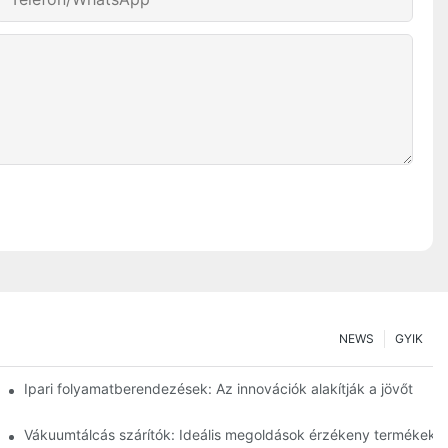
NEWS
GYIK
ságot
Ipari folyamatberendezések: Az innovációk alakítják a jövőt
lelmiszeriparban
Vákuumtálcás szárítók: Ideális megoldások érzékeny termékekh