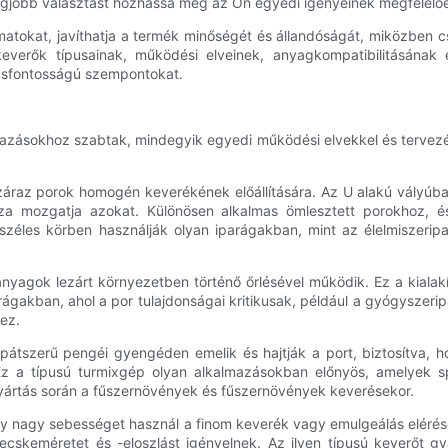
egjobb választást hozhassa meg az Ön egyedi igényeinek megfelelő
amatokat, javíthatja a termék minőségét és állandóságát, miközben 
keverők típusainak, működési elveinek, anyagkompatibilitásána
lcsfontosságú szempontokat.
mazásokhoz szabtak, mindegyik egyedi működési elvekkel és tervezé
száraz porok homogén keverékének előállítására. Az U alakú vályúb
ssza mozgatja azokat. Különösen alkalmas ömlesztett porokhoz, 
széles körben használják olyan iparágakban, mint az élelmiszerip
nyagok lezárt környezetben történő őrlésével működik. Ez a kialak
arágakban, ahol a por tulajdonságai kritikusak, például a gyógysze
ez.
apátszerű pengéi gyengéden emelik és hajtják a port, biztosítva
 Ez a típusú turmixgép olyan alkalmazásokban előnyös, amelyek s
yártás során a fűszernövények és fűszernövények keverésekor.
ly nagy sebességet használ a finom keverék vagy emulgeálás eléré
cskeméretet és -eloszlást igényelnek. Az ilyen típusú keverőt gy