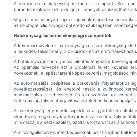
A kémiai reakcióképesség is fontos szempont. Sok por 
berendezésekben kell feldolgozni, amelyek csökkenthetik a ko
Végső soron az anyag sajátosságainak megértése és a választ
az inkompatibilis anyagokból eredő szükségtelen nehézsége
Hatékonysági és termelékenységi szempontok
A keverési műveletek hatékonysága és termelékenysége létfon
a működési teljesítmény, a ciklusidők és az erőforrás-kihaszn
A hatékonyságot befolyásoló jelentős tényező a keverőgépek
Az optimális tervezés ezt a problémát fejlett keverési te
növekednek, a lépést tartani képes keverési megoldások iránt
Az automatizálás beépítése a porkeverési folyamatokba eg
következetességét, és lehetővé teszik a különböző term
maximalizálva a sebességet és kiküszöbölve az emberi k
hatékonyság folyamatos javítása érdekében finomhangolják a
A hatékonyság egy másik aspektusa a gyártóüzem általáno
elrendezés megkönnyíti a keverés és a későbbi folyamatok
minimalizálja a kézi kezelést, ezáltal korszerűsíti az általáno
A minőségellenőrzési intézkedéseknek összhangban kell lenn