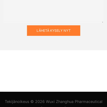
LÄHETÄ KYSELY NYT
Tekijänoikeus © 2026
Wuxi Zhanghua Pharmaceutical