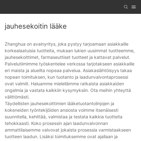
jauhesekoitin lääke
Zhanghua on avainyritys, joka pystyy tarjoamaan asiakkaille
korkealaatuisia tuotteita, mukaan lukien uusimmat tuotteemme,
jauhesekoittimet, farmaseuttiset tuotteet ja kattavat palvelut.
Palvelutiimimme työskentelee verkossa tarjotakseen asiakkaille
eri maista ja alueilta nopeaa palvelua. Asiakaslähtöisyys takaa
nopean toimituksen, kun tuotanto ja laadunvalvontaprosessi
ovat valmiit. Haluamme mielellämme ratkaista asiakkaiden
ongelmia ja vastata kaikkiin kysymyksiin. Ota meihin yhteyttä
välittömästi.
Täydellisten jauhesekoittimien lääketuotantolinjojen ja
kokeneiden työntekijöiden ansiosta voimme itsenäisesti
suunnitella, kehittää, valmistaa ja testata kaikkia tuotteita
tehokkaasti. Koko prosessin ajan laadunvalvonnan
ammattilaisemme valvovat jokaista prosessia varmistaakseen
tuotteen laadun. Lisäksi toimituksemme ovat ajallaan ja