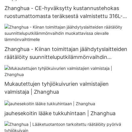
Zhanghua - CE-hyväksytty kustannustehokas
ruostumattomasta teräksestä valmistettu 316L-
teollisuusvaakasuora staattinen kiteytyslaite
Staattinen kiteytyslaite1
Zhanghua - Kiinan toimittajan jäähdytyslaitteiden
räätälöity suunnitteluputkilämmönvaihdin
muokattavissa olevalle lämmönvaihtimelle
Mukautettujen tyhjiökuivurien valmistajien
valmistaja | Zhanghua
jauhesekoitin lääke tukkuhintaan | Zhanghua