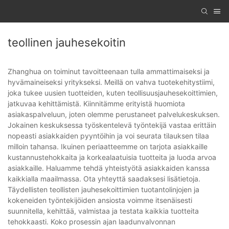
teollinen jauhesekoitin
Zhanghua on toiminut tavoitteenaan tulla ammattimaiseksi ja
hyvämaineiseksi yritykseksi. Meillä on vahva tuotekehitystiimi,
joka tukee uusien tuotteiden, kuten teollisuusjauhesekoittimien,
jatkuvaa kehittämistä. Kiinnitämme erityistä huomiota
asiakaspalveluun, joten olemme perustaneet palvelukeskuksen.
Jokainen keskuksessa työskentelevä työntekijä vastaa erittäin
nopeasti asiakkaiden pyyntöihin ja voi seurata tilauksen tilaa
milloin tahansa. Ikuinen periaatteemme on tarjota asiakkaille
kustannustehokkaita ja korkealaatuisia tuotteita ja luoda arvoa
asiakkaille. Haluamme tehdä yhteistyötä asiakkaiden kanssa
kaikkialla maailmassa. Ota yhteyttä saadaksesi lisätietoja.
Täydellisten teollisten jauhesekoittimien tuotantolinjojen ja
kokeneiden työntekijöiden ansiosta voimme itsenäisesti
suunnitella, kehittää, valmistaa ja testata kaikkia tuotteita
tehokkaasti. Koko prosessin ajan laadunvalvonnan