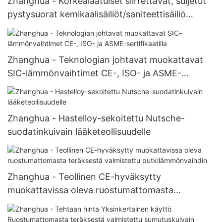
Zhanghua - Korkealaatuiset siirrettävät, suljetut
pystysuorat kemikaalisäiliöt/saniteettisäiliö
ruostumattomasta teräksestä
Zhanghua - Teknologian johtavat muokattavat
SIC-lämmönvaihtimet CE-, ISO- ja ASME-
sertifikaatilla
Zhanghua - Hastelloy-sekoitettu Nutsche-
suodatinkuivain lääketeollisuudelle
Zhanghua - Teollinen CE-hyväksytty
muokattavissa oleva ruostumattomasta
teräksestä valmistettu putkilämmönvaihdin