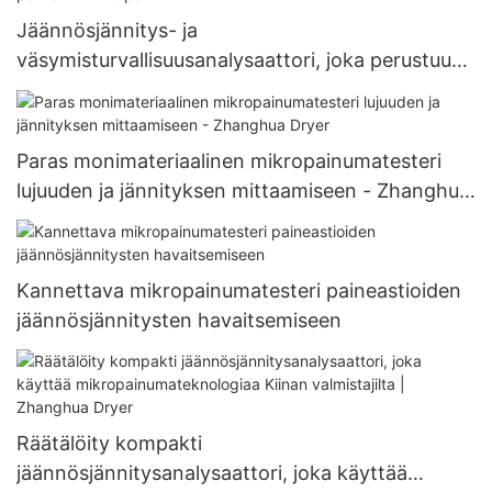
Jäännösjännitys- ja
väsymisturvallisuusanalysaattori, joka perustuu
mikropainumiin
Paras monimateriaalinen mikropainumatesteri
lujuuden ja jännityksen mittaamiseen - Zhanghua
Dryer
Kannettava mikropainumatesteri paineastioiden
jäännösjännitysten havaitsemiseen
Räätälöity kompakti
jäännösjännitysanalysaattori, joka käyttää