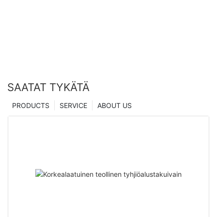
mikropainumateknologiaa Kiinan valmistajilta |
Zhanghua Dryer
SAATAT TYKÄTÄ
PRODUCTS
SERVICE
ABOUT US