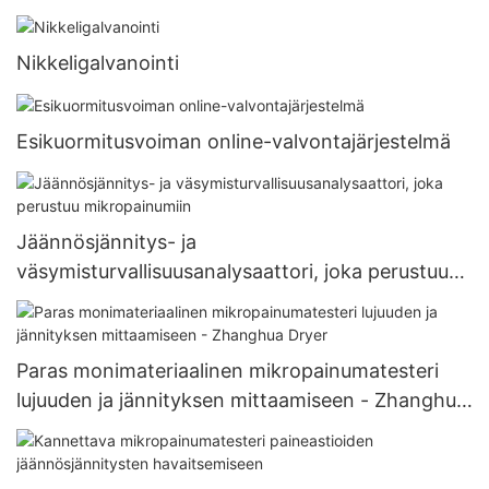
ominaisuuksien arviointiin - Zhanghua Dryer
Nikkeligalvanointi
Esikuormitusvoiman online-valvontajärjestelmä
Jäännösjännitys- ja
väsymisturvallisuusanalysaattori, joka perustuu
mikropainumiin
Paras monimateriaalinen mikropainumatesteri
lujuuden ja jännityksen mittaamiseen - Zhanghua
Dryer