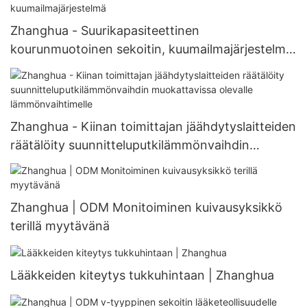
Zhanghua - Suurikapasiteettinen
kourunmuotoinen sekoitin, kuumailmajärjestelmä,
kourunmuotoinen kuivauslaitteisto,
kuumailmajärjestelmä
Zhanghua - Kiinan toimittajan jäähdytyslaitteiden
räätälöity suunnitteluputkilämmönvaihdin
muokattavissa olevalle lämmönvaihtimelle
Zhanghua | ODM Monitoiminen kuivausyksikkö
terillä myytävänä
Lääkkeiden kiteytys tukkuhintaan | Zhanghua