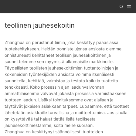
teollinen jauhesekoitin
Zhanghua on perustanut tiimin, joka keskittyy pääasiassa
tuotekehitykseen. Heidän ponnistelujensa ansiosta olemme
onnistuneesti kehittäneet teollisen jauhesekoittimen ja
suunnittelemme sen myymistä ulkomaisille markkinoille.
Täydellisten teollisten jauhesekoittimien tuotantolinjojen ja
kokeneiden työntekijöiden ansiosta voimme itsenäisesti
suunnitella, kehittää, valmistaa ja testata kaikkia tuotteita
tehokkaasti. Koko prosessin ajan laadunvalvonnan
ammattilaisemme valvovat jokaista prosessia varmistaakseen
tuotteen laadun. Lisäksi toimituksemme ovat ajallaan ja
täyttävät jokaisen asiakkaan tarpeet. Lupaamme, että tuotteet
lähetetään asiakkaille turvallisina ja moitteettomina. Jos sinulla
on kysyttävää tai haluat tietää lisää teollisesta
jauhesekoittimestamme, soita meille suoraan.
Zhanghua on keskittynyt säännöllisesti tuotteiden