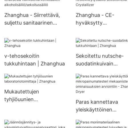
tehokkuussekoitin
Zhanghua - Siirrettävä,
Zhanghua - CE-
suljettu sanitaarinen
hyväksytty
ruostumattomasta
kemianteollisuuden
teräksestä valmistettu
koneiden
kemikaalien
nestekiteytyssäiliö
alkoholisäiliö/sekoitussäiliö
sekoittimella JJ
v-tehosekoitin
Sekoitettu nutsche-
Crystallizer
tukkuhintaan | Zhanghua
suodatinkuivain
tukkuhintaan | Zhan
Mukautettujen
tyhjiöuunien
Paras kannettava
laboratoriotoimittaja |
yleiskäyttöinen
Zhanghua
mikropainumatesteri
mekaanisten