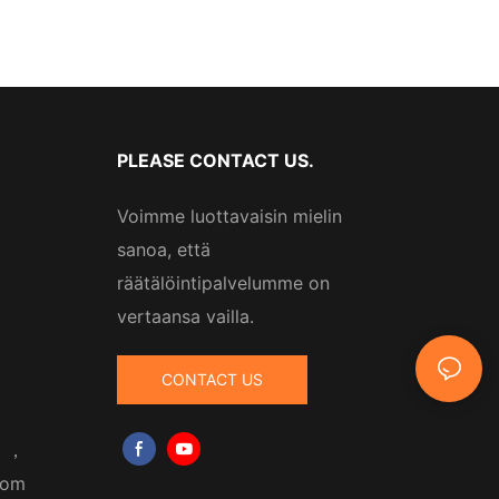
PLEASE CONTACT US.
Voimme luottavaisin mielin
sanoa, että
räätälöintipalvelumme on
vertaansa vailla.
CONTACT US
m
，
com