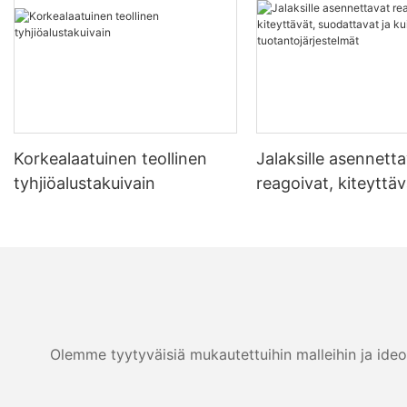
Korkealaatuinen teollinen
Jalaksille asennett
tyhjiöalustakuivain
reagoivat, kiteyttäv
suodattavat ja kuiv
tuotantojärjestelmä
Olemme tyytyväisiä mukautettuihin malleihin ja ideo