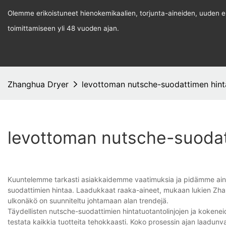
Olemme erikoistuneet hienokemikaalien, torjunta-aineiden, uuden ene
toimittamiseen yli 48 vuoden ajan.
Zhanghua Dryer
levottoman nutsche-suodattimen hint
levottoman nutsche-suodat
Kuuntelemme tarkasti asiakkaidemme vaatimuksia ja pidämme ain
suodattimien hintaa. Laadukkaat raaka-aineet, mukaan lukien Zhan
ulkonäkö on suunniteltu johtamaan alan trendejä.
Täydellisten nutsche-suodattimien hintatuotantolinjojen ja kokeneid
testata kaikkia tuotteita tehokkaasti. Koko prosessin ajan laadu