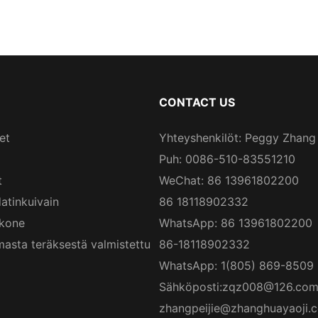
CONTACT US
et
Yhteyshenkilöt: Peggy Zhang
Puh: 0086-510-83551210
t
WeChat: 86 13961802200
atinkuivain
86 18118902332
skone
WhatsApp: 86 13961802200
asta teräksestä valmistettu
86-18118902332
WhatsApp: 1(805) 869-8509
Sähköposti:
zqz008@126.co
zhangpeijie@zhanghuayaoji.