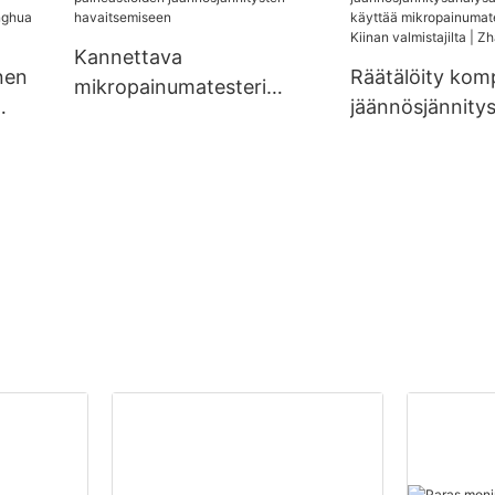
ntiin
Kannettava
nen
Räätälöity kom
mikropainumatesteri
jäännösjännity
paineastioiden
n
ori, joka käyttä
jäännösjännitysten
ghua
mikropainumat
havaitsemiseen
Kiinan valmistaji
Zhanghua Drye