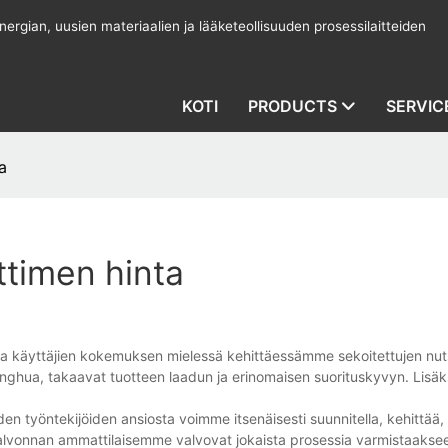
rgian, uusien materiaalien ja lääketeollisuuden prosessilaitteiden
KOTI
PRODUCTS
SERVIC
a
timen hinta
a käyttäjien kokemuksen mielessä kehittäessämme sekoitettujen nu
ghua, takaavat tuotteen laadun ja erinomaisen suorituskyvyn. Lisäk
en työntekijöiden ansiosta voimme itsenäisesti suunnitella, kehittää, 
nvalvonnan ammattilaisemme valvovat jokaista prosessia varmistaakse