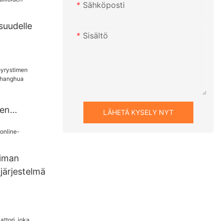
Sähköposti
isuudelle
ksikkö
Sisältö
sta
istettujen
en
hanghua
men
LÄHETÄ KYSELY NYT
staja |
oiman
järjestelmä