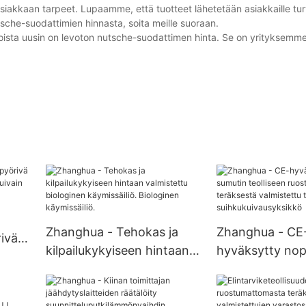
siakkaan tarpeet. Lupaamme, että tuotteet lähetetään asiakkaille turv
utsche-suodattimien hinnasta, soita meille suoraan.
joista uusin on levoton nutsche-suodattimen hinta. Se on yrityksemme
Zhanghua - Tehokas ja
Zhanghua - CE
ivä
kilpailukykyiseen hintaan
hyväksytty nop
en
valmistettu biologinen
teolliseen
käymissäiliö. Biologinen
ruostumattoma
käymissäiliö.
teräksestä valm