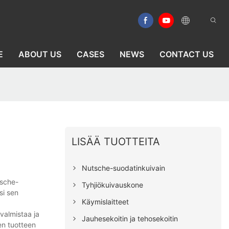
E
ABOUT US
CASES
NEWS
CONTACT US
LISÄÄ TUOTTEITA
Nutsche-suodatinkuivain
tsche-
Tyhjiökuivauskone
si sen
Käymislaitteet
valmistaa ja
Jauhesekoitin ja tehosekoitin
en tuotteen