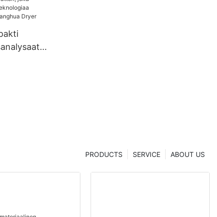
pakti
sanalysaatt
ä
eknologiaa
lta |
r
PRODUCTS
SERVICE
ABOUT US