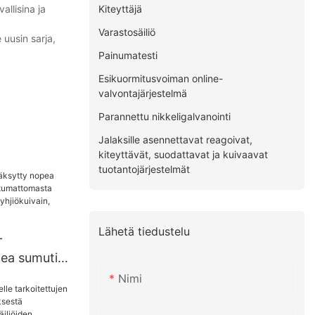
Kiteyttäjä
allisina ja
Varastosäiliö
 uusin sarja,
Painumatesti
Esikuormitusvoiman online-
valvontajärjestelmä
Parannettu nikkeligalvanointi
Jalaksille asennettavat reagoivat,
kiteyttävät, suodattavat ja kuivaavat
tuotantojärjestelmät
Lähetä tiedustelu
-
ea sumutin
Nimi
sta
istettu