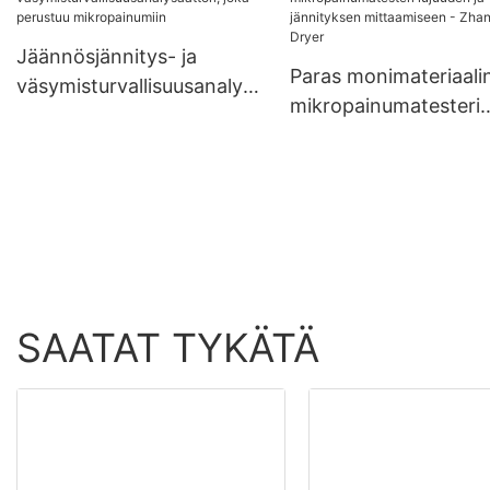
ominaisuuksien arvioi
- Zhanghua Dryer
Jäännösjännitys- ja
Paras monimateriaali
väsymisturvallisuusanalysa
mikropainumatesteri
attori, joka perustuu
lujuuden ja jännitykse
mikropainumiin
mittaamiseen - Zhan
Dryer
SAATAT TYKÄTÄ