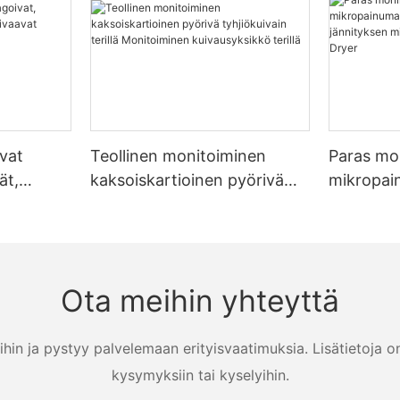
avat
Teollinen monitoiminen
Paras mo
ät,
kaksoiskartioinen pyörivä
mikropai
aavat
tyhjiökuivain terillä
lujuuden 
t
Monitoiminen
mittaami
kuivausyksikkö terillä
Dryer
Ota meihin yhteyttä
ihin ja pystyy palvelemaan erityisvaatimuksia. Lisätietoja o
kysymyksiin tai kyselyihin.