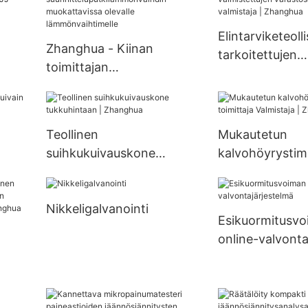
tyhjiökuivain,
Elintarviketeoll
suihkukuivausy
Zhanghua - Kiinan
tarkoitettujen
toimittajan
ruostumattoma
jäähdytyslaitteiden
teräksestä valm
räätälöity
varastosäiliöid
suunnitteluputkilämmönvai
valmistaja | Z
Teollinen
Mukautetun
hdin muokattavissa
suihkukuivauskone
kalvohöyrysti
olevalle lämmönvaihtimelle
ghua
tukkuhintaan | Zhanghua
toimittaja Valmi
Zhanghua
Nikkeligalvanointi
Esikuormitusv
online-valvonta