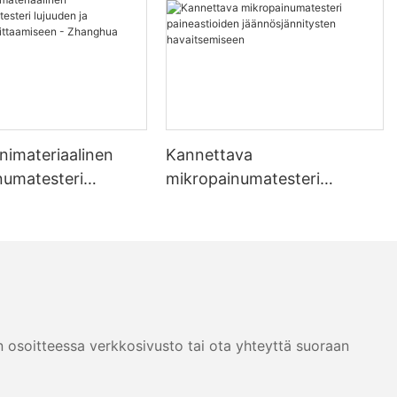
nimateriaalinen
Kannettava
numatesteri
mikropainumatesteri
ja jännityksen
paineastioiden
seen - Zhanghua
jäännösjännitysten
havaitsemiseen
n osoitteessa verkkosivusto tai ota yhteyttä suoraan