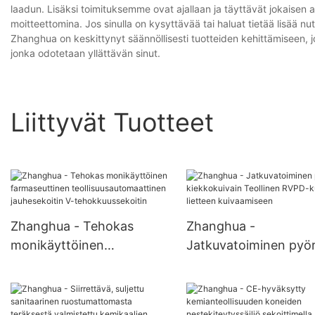
laadun. Lisäksi toimituksemme ovat ajallaan ja täyttävät jokaisen a
moitteettomina. Jos sinulla on kysyttävää tai haluat tietää lisää n
Zhanghua on keskittynyt säännöllisesti tuotteiden kehittämiseen, 
jonka odotetaan yllättävän sinut.
Liittyvät Tuotteet
Zhanghua - Tehokas
Zhanghua -
monikäyttöinen
Jatkuvatoiminen pyör
farmaseuttinen
kiekkokuivain Teollin
teollisuusautomaattinen
RVPD-kuivain lietteen
jauhesekoitin V-
kuivaamiseen