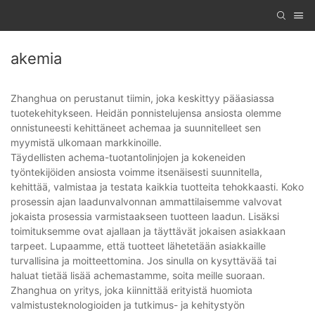
akemia
Zhanghua on perustanut tiimin, joka keskittyy pääasiassa
tuotekehitykseen. Heidän ponnistelujensa ansiosta olemme
onnistuneesti kehittäneet achemaa ja suunnitelleet sen
myymistä ulkomaan markkinoille.
Täydellisten achema-tuotantolinjojen ja kokeneiden
työntekijöiden ansiosta voimme itsenäisesti suunnitella,
kehittää, valmistaa ja testata kaikkia tuotteita tehokkaasti. Koko
prosessin ajan laadunvalvonnan ammattilaisemme valvovat
jokaista prosessia varmistaakseen tuotteen laadun. Lisäksi
toimituksemme ovat ajallaan ja täyttävät jokaisen asiakkaan
tarpeet. Lupaamme, että tuotteet lähetetään asiakkaille
turvallisina ja moitteettomina. Jos sinulla on kysyttävää tai
haluat tietää lisää achemastamme, soita meille suoraan.
Zhanghua on yritys, joka kiinnittää erityistä huomiota
valmistusteknologioiden ja tutkimus- ja kehitystyön