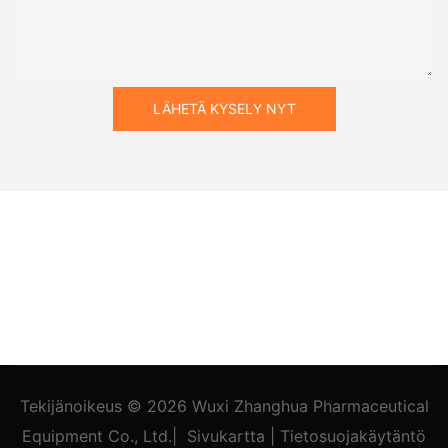
LÄHETÄ KYSELY NYT
Tekijänoikeus © 2026
Wuxi Zhanghua Pharmaceutical
Equipment Co., Ltd.
|
Sivukartta
|
Tietosuojakäytäntö