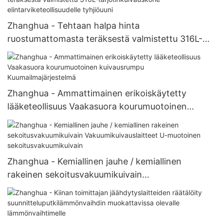
Zhanghua - Tehtaan halpa hinta
ruostumattomasta teräksestä valmistettu 316L-
tarjotinkuivauskone elintarviketeollisuudelle
tyhjiöuuni
Zhanghua - Ammattimainen erikoiskäytetty
lääketeollisuus Vaakasuora kourumuotoinen
kuivausrumpu Kuumailmajärjestelmä
Zhanghua - Kemiallinen jauhe / kemiallinen
rakeinen sekoitusvakuumikuivain
Vakuumikuivauslaitteet U-muotoinen
sekoitusvakuumikuivain