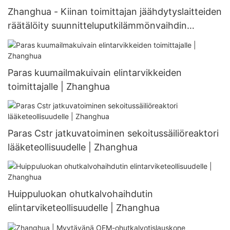
Zhanghua - Kiinan toimittajan jäähdytyslaitteiden
räätälöity suunnitteluputkilämmönvaihdin
muokattavissa olevalle lämmönvaihtimelle
Paras kuumailmakuivain elintarvikkeiden
toimittajalle | Zhanghua
Paras Cstr jatkuvatoiminen sekoitussäiliöreaktori
lääketeollisuudelle | Zhanghua
Huippuluokan ohutkalvohaihdutin
elintarviketeollisuudelle | Zhanghua