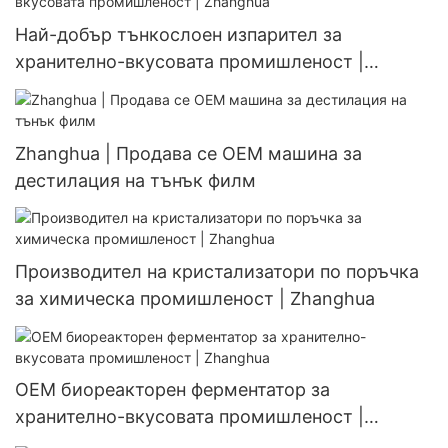
Най-добър тънкослоен изпарител за
хранително-вкусовата промишленост |
Zhanghua
Zhanghua | Продава се OEM машина за
дестилация на тънък филм
Производител на кристализатори по поръчка
за химическа промишленост | Zhanghua
OEM биореакторен ферментатор за
хранително-вкусовата промишленост |
Zhanghua