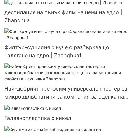
дестилация на тънък филм на цени на едро |
Zhanghua
Филтър-сушилня с нуче с разбъркващо
налягане на едро | Zhanghua1
Най-добрият преносим универсален тестер за
микровдлъбнатини за компания за оценка на
механични свойства - сушилня Zhanghua
Галванопластика с никел