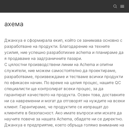
ахема
Джанхуа е сформирала екип, който се занимава основно с
разработване на продукти. Благодарение на техните
усилия, ние успешно разработихме achema и планираме да
я продаваме на задграничните пазари.
С цялостни производствени линии на Achema и опитни
служители, ние можем самостоятелно да проектираме,
разработваме, произвеждаме и тестваме всички продукти
по ефикасен начин. По време на целия процес, нашите QC
специалисти ще контролират всеки процес, за да
гарантират качеството на продукта. Освен това, доставките
ни са навременни и могат да отговорят на нуждите на всеки
клиент. Гарантираме, че продуктите се изпращат до
клиентите в безопасност. Ако имате въпроси или искате да
научите повече за нашата Achema, обадете ни се директно.
Джанхуа е предприятие, което обръща голямо внимание на