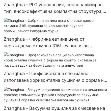
Zhanghua - PLC управление, персонализиран
тип, високоефективна компактна структура,
нискотемпературна сушилня с въздушен
поток, спрей сушилня
Zhanghua - Фабрична евтина цена от
неръждаема стомана 316L сушилня за
хранително-вкусова промишленост Вакуумна
фурна
Zhanghua - Професионална специално
използвана хоризонтална сушилня с форма на
корито, система за горещ въздух за
фармацевтичната индустрия
Zhanghua - Вакуумна сушилня за смесване на