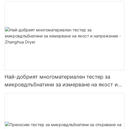
и остриета Многофункционален сушилня с
остриета
Най-добрият многоматериален тестер за
микровдлъбнатини за измерване на якост и
напрежение - Zhanghua Dryer