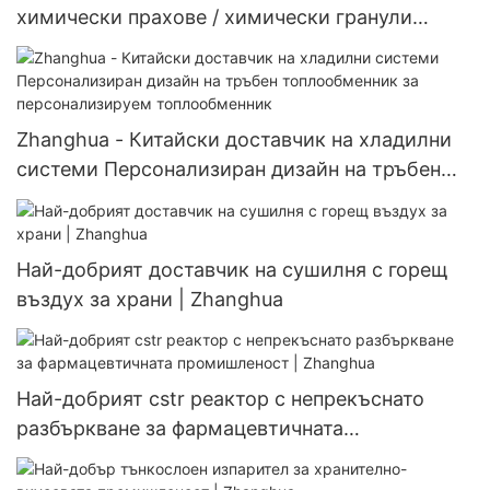
химически прахове / химически гранули
Оборудване за вакуумно сушене U-образна
смесителна вакуумна сушилня
Zhanghua - Китайски доставчик на хладилни
системи Персонализиран дизайн на тръбен
топлообменник за персонализируем
топлообменник
Най-добрият доставчик на сушилня с горещ
въздух за храни | Zhanghua
Най-добрият cstr реактор с непрекъснато
разбъркване за фармацевтичната
промишленост | Zhanghua