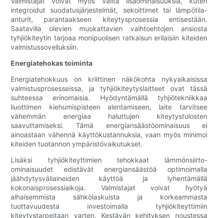
Valmistajat voivat myös valita lisäominaisuuksia, kuten
integroidut suodatusjärjestelmät, sekoittimet tai lämpötila-
anturit, parantaakseen kiteytysprosessia entisestään.
Saatavilla olevien muokattavien vaihtoehtojen ansiosta
tyhjiökiteytin tarjoaa monipuolisen ratkaisun erilaisiin kiteiden
valmistussovelluksiin.
Energiatehokas toiminta
Energiatehokkuus on kriittinen näkökohta nykyaikaisissa
valmistusprosesseissa, ja tyhjiökiteytyslaitteet ovat tässä
suhteessa erinomaisia. Hyödyntämällä tyhjiötekniikkaa
liuottimen kiehumispisteen alentamiseen, laite tarvitsee
vähemmän energiaa haluttujen kiteytystulosten
saavuttamiseksi. Tämä energiansäästöominaisuus ei
ainoastaan ​​vähennä käyttökustannuksia, vaan myös minimoi
kiteiden tuotannon ympäristövaikutukset.
Lisäksi tyhjiökiteyttimien tehokkaat lämmönsiirto-
ominaisuudet edistävät energiansäästöä optimoimalla
jäähdytysväliaineiden käyttöä ja lyhentämällä
kokonaisprosessiaikoja. Valmistajat voivat hyötyä
alhaisemmista sähkölaskuista ja korkeammasta
tuottavuudesta investoimalla tyhjiökiteyttimiin
kiteytystarpeitaan varten. Kestävän kehityksen noustessa