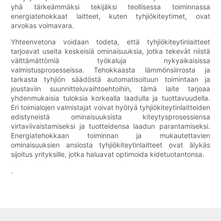
yhä tärkeämmäksi tekijäksi teollisessa toiminnassa
energiatehokkaat laitteet, kuten tyhjiökiteytimet, ovat
arvokas voimavara.
Yhteenvetona voidaan todeta, että tyhjiökiteytinlaitteet
tarjoavat useita keskeisiä ominaisuuksia, jotka tekevät niistä
välttämättömiä työkaluja nykyaikaisissa
valmistusprosesseissa. Tehokkaasta lämmönsiirrosta ja
tarkasta tyhjiön säädöstä automatisoituun toimintaan ja
joustaviin suunnitteluvaihtoehtoihin, tämä laite tarjoaa
yhdenmukaisia ​​tuloksia korkealla laadulla ja tuottavuudella.
Eri toimialojen valmistajat voivat hyötyä tyhjiökiteytinlaitteiden
edistyneistä ominaisuuksista kiteytysprosessiensa
virtaviivaistamiseksi ja tuotteidensa laadun parantamiseksi.
Energiatehokkaan toiminnan ja mukautettavien
ominaisuuksien ansiosta tyhjiökiteytinlaitteet ovat älykäs
sijoitus yrityksille, jotka haluavat optimoida kidetuotantonsa.
.