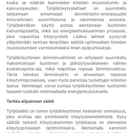
koska se määrää liuenneiden kiteiden muodostumis- ja
kasvunopeuden. Tyhjiökiteytyslaitteet on suunniteltu
tarjoamaan erinomaiset lämmönsiirto-ominaisuudet
innovatiivisen suunnittelunsa ja rakenteensa ansiosta.
Tyhjiötekniikan käyttö auttaa alentamaan liuottimen
kiehumispistettä, mikä luo energiatehokkaamman prosessin,
joka nopeuttaa kiteytymistä. Lisäksi laitteet pystyvät
ylläpitämään tarkkaa lämpötilan säätöä optimaalisen kiteiden
muodostumisen varmistamiseksi ilman epäpuhtauksia.
Tyhjiökiteyttimien lämmönvaihtimet on erityisesti suunniteltu
maksimoimaan liuottimen ja jäähdytysväliaineen välinen
kosketuspinta-ala, mikä helpottaa nopeaa lämmönvaihtoa.
Tämä tehokas lämmönsiirto ei ainoastaan ​​nopeuta
kiteytymisprosessia, vaan myös parantaa tuotettujen kiteiden
laatua. Valmistajat voivat luottaa tyhjiökiteyttimien tuottamiin
tasaisiin tuloksiin minimaalisella energiankulutuksella.
Tarkka alipaineen säätö
Tyhjiösäätö on toinen tyhjiökiteyttimen keskeinen ominaisuus,
joka erottaa sen perinteisistä kiteytysmenetelmistä. Kyky
säätää tarkasti kiteytyskammion tyhjiötasoa on olennaista
kiteytysprosessin optimoimiseksi. Alentamalla kammion