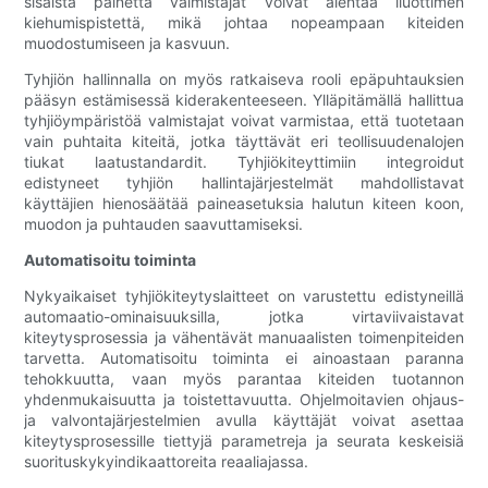
sisäistä painetta valmistajat voivat alentaa liuottimen
kiehumispistettä, mikä johtaa nopeampaan kiteiden
muodostumiseen ja kasvuun.
Tyhjiön hallinnalla on myös ratkaiseva rooli epäpuhtauksien
pääsyn estämisessä kiderakenteeseen. Ylläpitämällä hallittua
tyhjiöympäristöä valmistajat voivat varmistaa, että tuotetaan
vain puhtaita kiteitä, jotka täyttävät eri teollisuudenalojen
tiukat laatustandardit. Tyhjiökiteyttimiin integroidut
edistyneet tyhjiön hallintajärjestelmät mahdollistavat
käyttäjien hienosäätää paineasetuksia halutun kiteen koon,
muodon ja puhtauden saavuttamiseksi.
Automatisoitu toiminta
Nykyaikaiset tyhjiökiteytyslaitteet on varustettu edistyneillä
automaatio-ominaisuuksilla, jotka virtaviivaistavat
kiteytysprosessia ja vähentävät manuaalisten toimenpiteiden
tarvetta. Automatisoitu toiminta ei ainoastaan ​​paranna
tehokkuutta, vaan myös parantaa kiteiden tuotannon
yhdenmukaisuutta ja toistettavuutta. Ohjelmoitavien ohjaus-
ja valvontajärjestelmien avulla käyttäjät voivat asettaa
kiteytysprosessille tiettyjä parametreja ja seurata keskeisiä
suorituskykyindikaattoreita reaaliajassa.