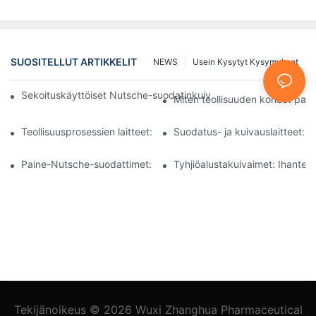
SUOSITELLUT ARTIKKELIT
NEWS
Usein Kysytyt Kysymykset
Sekoituskäyttöiset Nutsche-suodatinkuivaimet vs. muut kuivaus
Miten teollisuuden koneet par
Teollisuusprosessien laitteet: Innovaatiot muokkaavat tulevaisuu
Suodatus- ja kuivauslaitteet: O
Paine-Nutsche-suodattimet: Sovellukset kemian- ja elintarviket
Tyhjiöalustakuivaimet: Ihanteelli
Tekijänoikeus © 2026
Wuxi Zhanghua Pharmaceutical