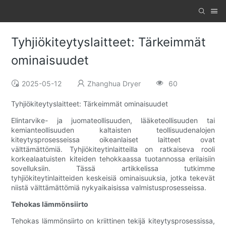
Tyhjiökiteytyslaitteet: Tärkeimmät
ominaisuudet
2025-05-12
Zhanghua Dryer
60
Tyhjiökiteytyslaitteet: Tärkeimmät ominaisuudet
Elintarvike- ja juomateollisuuden, lääketeollisuuden tai
kemianteollisuuden kaltaisten teollisuudenalojen
kiteytysprosesseissa oikeanlaiset laitteet ovat
välttämättömiä. Tyhjiökiteytinlaitteilla on ratkaiseva rooli
korkealaatuisten kiteiden tehokkaassa tuotannossa erilaisiin
sovelluksiin. Tässä artikkelissa tutkimme
tyhjiökiteytinlaitteiden keskeisiä ominaisuuksia, jotka tekevät
niistä välttämättömiä nykyaikaisissa valmistusprosesseissa.
Tehokas lämmönsiirto
Tehokas lämmönsiirto on kriittinen tekijä kiteytysprosessissa,