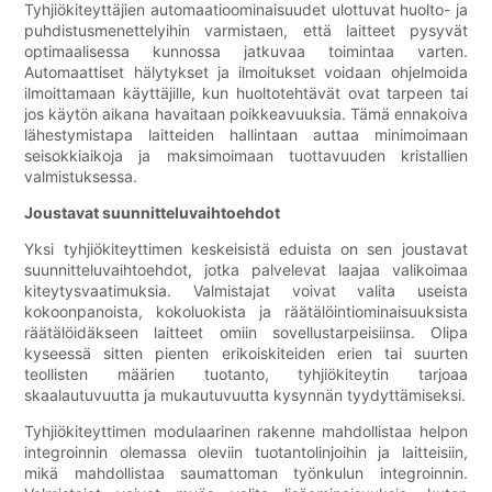
Tyhjiökiteyttäjien automaatioominaisuudet ulottuvat huolto- ja
puhdistusmenettelyihin varmistaen, että laitteet pysyvät
optimaalisessa kunnossa jatkuvaa toimintaa varten.
Automaattiset hälytykset ja ilmoitukset voidaan ohjelmoida
ilmoittamaan käyttäjille, kun huoltotehtävät ovat tarpeen tai
jos käytön aikana havaitaan poikkeavuuksia. Tämä ennakoiva
lähestymistapa laitteiden hallintaan auttaa minimoimaan
seisokkiaikoja ja maksimoimaan tuottavuuden kristallien
valmistuksessa.
Joustavat suunnitteluvaihtoehdot
Yksi tyhjiökiteyttimen keskeisistä eduista on sen joustavat
suunnitteluvaihtoehdot, jotka palvelevat laajaa valikoimaa
kiteytysvaatimuksia. Valmistajat voivat valita useista
kokoonpanoista, kokoluokista ja räätälöintiominaisuuksista
räätälöidäkseen laitteet omiin sovellustarpeisiinsa. Olipa
kyseessä sitten pienten erikoiskiteiden erien tai suurten
teollisten määrien tuotanto, tyhjiökiteytin tarjoaa
skaalautuvuutta ja mukautuvuutta kysynnän tyydyttämiseksi.
Tyhjiökiteyttimen modulaarinen rakenne mahdollistaa helpon
integroinnin olemassa oleviin tuotantolinjoihin ja laitteisiin,
mikä mahdollistaa saumattoman työnkulun integroinnin.