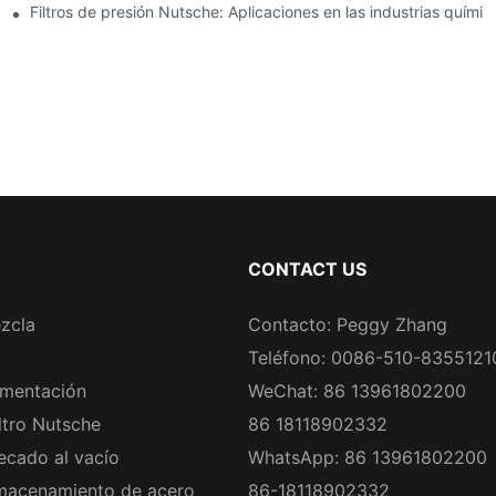
Filtros de presión Nutsche: Aplicaciones en las industrias químic
CONTACT US
zcla
Contacto: Peggy Zhang
Teléfono: 0086-510-8355121
rmentación
WeChat: 86 13961802200
ltro Nutsche
86 18118902332
ecado al vacío
WhatsApp: 86 13961802200
macenamiento de acero
86-18118902332