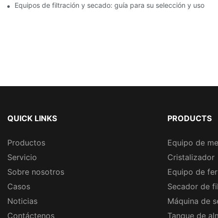
Equipos de filtración y secado: guía para su selección y uso
QUICK LINKS
PRODUCTS
Productos
Equipo de me
Servicio
Cristalizador
Sobre nosotros
Equipo de fe
Casos
Secador de fi
Noticias
Máquina de s
Contáctenos
Tanque de al