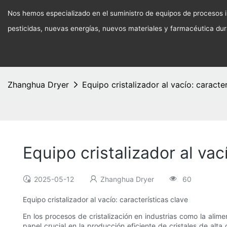
Nos hemos especializado en el suministro de equipos de procesos in
pesticidas, nuevas energías, nuevos materiales y farmacéutica du
Zhanghua Dryer
Equipo cristalizador al vacío: caracter
Equipo cristalizador al vac
2025-05-12
Zhanghua Dryer
60
Equipo cristalizador al vacío: características clave
En los procesos de cristalización en industrias como la alim
papel crucial en la producción eficiente de cristales de alta 