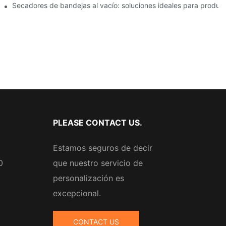
a y alimentaria
Secadores de bandejas al vacío: soluciones ideales para product
PLEASE CONTACT US.
Estamos seguros de decir
0
que nuestro servicio de
personalización es
excepcional.
CONTACT US