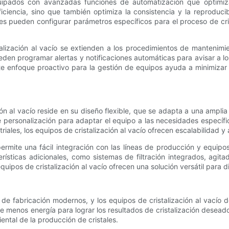
quipados con avanzadas funciones de automatización que optimiza
ciencia, sino que también optimiza la consistencia y la reproducib
s pueden configurar parámetros específicos para el proceso de cris
alización al vacío se extienden a los procedimientos de mantenimi
den programar alertas y notificaciones automáticas para avisar a 
te enfoque proactivo para la gestión de equipos ayuda a minimizar 
ión al vacío reside en su diseño flexible, que se adapta a una ampli
e personalización para adaptar el equipo a las necesidades específ
riales, los equipos de cristalización al vacío ofrecen escalabilidad 
ermite una fácil integración con las líneas de producción y equipos e
rísticas adicionales, como sistemas de filtración integrados, agi
quipos de cristalización al vacío ofrecen una solución versátil para d
 de fabricación modernos, y los equipos de cristalización al vacío 
ere menos energía para lograr los resultados de cristalización desead
ntal de la producción de cristales.