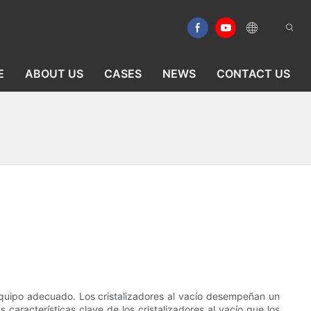
E
ABOUT US
CASES
NEWS
CONTACT US
l equipo adecuado. Los cristalizadores al vacío desempeñan un
s características clave de los cristalizadores al vacío que los