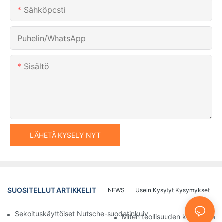
Sähköposti
Puhelin/WhatsApp
Sisältö
LÄHETÄ KYSELY NYT
SUOSITELLUT ARTIKKELIT
NEWS
Usein Kysytyt Kysymykset
Sekoituskäyttöiset Nutsche-suodatinkuivaimet vs. muut kuivaus
Miten teollisuuden koneet par