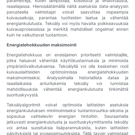
parametreja, kuten lämpötilaa, kosteutta ja ilmavirtausta,
reaaliajassa. Hienosäätämällä näitä asetuksia data-analyysin
perusteella valmistajat voivat saavuttaa nopeampia
kuivausaikoja, parantaa tuotteiden laatua ja vähentää
energiankulutusta. Tekoäly voi myös havaita poikkeavuuksia
kuivausprosessissa ja merkitä mahdolliset ongelmat ennen
kuin ne vaikuttavat tuotantoon.
Energiatehokkuuden maksimointi
Energiatehokkuus on ensisijainen prioriteetti valmistajille,
jotka haluavat vähentää käyttökustannuksia ja minimoida
ympäristövaikutuksensa. Tekoälyllä voi olla keskeinen rooli
kuivauslaitteiden optimoinnissa energiatehokkuuden
maksimoimiseksi. Analysoimalla historiallista dataa ja
reaaliaikaisia ​​anturilukemia tekoäly voi tunnistaa
mahdollisuuksia vähentää energiankulutusta tinkimättä
suorituskyvystä.
Tekoälyalgoritmit voivat optimoida laitteiden asetuksia
energiankulutuksen minimoimiseksi tuotantoruuhka-aikoina ja
sopeutua vaihteleviin energian hintoihin. Seuraamalla
jatkuvasti energiankulutusta ja suorituskykymittareita tekoäly
voi antaa suosituksia lisäparannuksista, kuten laitteiden
päivityksistä tai prosessimuutoksista. Tällä tavoin valmistajat