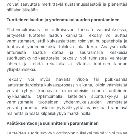
voivat saavuttaa merkittäviä kustannussäästöjä ja pienentää
hiilijalanjälkeään.
Tuotteiden laadun ja yhdenmukaisuuden parantaminen
Yhdenmukaisuus on ratkaisevan tärkeää valmistuksessa,
erityisesti tuotteen laadun kannalta. Tekoäly voi auttaa
varmistamaan, että kuivauslaitteet toimivat huipputeholla ja
tuottavat yhdenmukaisia ​​tuloksia joka kerta. Analysoimalla
antureista saatua dataa ja seuraamalla keskeisiä
suorituskykyindikaattoreita tekoäly voi tunnistaa vaihtelun
lähteet ja tehdä reaaliaikaisia ​​säätöjä tuotteen laadun
ylläpitämiseksi.
Tekoäly voi myös havaita vikoja tai poikkeamia
laatustandardeista kuivausprosessin aikana, jolloin valmistajat
voivat ryhtyä korjaaviin toimenpiteisiin ennen tuotteiden
hylkäämistä. Optimoimalla laitteiden suorituskykyä ja
varmistamalla tuotteiden yhdenmukaisuuden valmistajat
voivat parantaa asiakastyytyväisyyttä, vahvistaa brändinsä
mainetta ja lisätä kilpailukykyä markkinoilla.
Päätöksenteon ja suunnittelun parantaminen
Laitteiden suorituskyvyn optimoinnin lisäksi tekoäly voi tukea