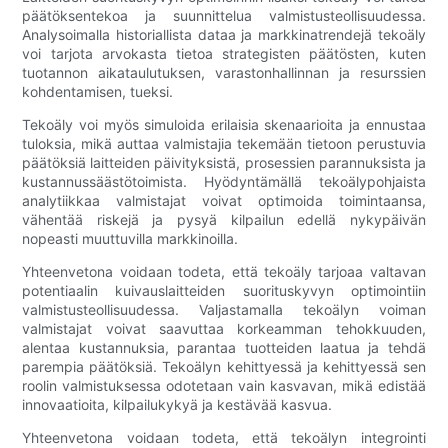
päätöksentekoa ja suunnittelua valmistusteollisuudessa.
Analysoimalla historiallista dataa ja markkinatrendejä tekoäly
voi tarjota arvokasta tietoa strategisten päätösten, kuten
tuotannon aikataulutuksen, varastonhallinnan ja resurssien
kohdentamisen, tueksi.
Tekoäly voi myös simuloida erilaisia ​​skenaarioita ja ennustaa
tuloksia, mikä auttaa valmistajia tekemään tietoon perustuvia
päätöksiä laitteiden päivityksistä, prosessien parannuksista ja
kustannussäästötoimista. Hyödyntämällä tekoälypohjaista
analytiikkaa valmistajat voivat optimoida toimintaansa,
vähentää riskejä ja pysyä kilpailun edellä nykypäivän
nopeasti muuttuvilla markkinoilla.
Yhteenvetona voidaan todeta, että tekoäly tarjoaa valtavan
potentiaalin kuivauslaitteiden suorituskyvyn optimointiin
valmistusteollisuudessa. Valjastamalla tekoälyn voiman
valmistajat voivat saavuttaa korkeamman tehokkuuden,
alentaa kustannuksia, parantaa tuotteiden laatua ja tehdä
parempia päätöksiä. Tekoälyn kehittyessä ja kehittyessä sen
roolin valmistuksessa odotetaan vain kasvavan, mikä edistää
innovaatioita, kilpailukykyä ja kestävää kasvua.
Yhteenvetona voidaan todeta, että tekoälyn integrointi