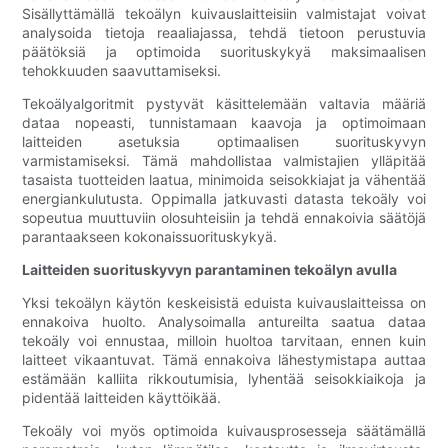
Sisällyttämällä tekoälyn kuivauslaitteisiin valmistajat voivat
analysoida tietoja reaaliajassa, tehdä tietoon perustuvia
päätöksiä ja optimoida suorituskykyä maksimaalisen
tehokkuuden saavuttamiseksi.
Tekoälyalgoritmit pystyvät käsittelemään valtavia määriä
dataa nopeasti, tunnistamaan kaavoja ja optimoimaan
laitteiden asetuksia optimaalisen suorituskyvyn
varmistamiseksi. Tämä mahdollistaa valmistajien ylläpitää
tasaista tuotteiden laatua, minimoida seisokkiajat ja vähentää
energiankulutusta. Oppimalla jatkuvasti datasta tekoäly voi
sopeutua muuttuviin olosuhteisiin ja tehdä ennakoivia säätöjä
parantaakseen kokonaissuorituskykyä.
Laitteiden suorituskyvyn parantaminen tekoälyn avulla
Yksi tekoälyn käytön keskeisistä eduista kuivauslaitteissa on
ennakoiva huolto. Analysoimalla antureilta saatua dataa
tekoäly voi ennustaa, milloin huoltoa tarvitaan, ennen kuin
laitteet vikaantuvat. Tämä ennakoiva lähestymistapa auttaa
estämään kalliita rikkoutumisia, lyhentää seisokkiaikoja ja
pidentää laitteiden käyttöikää.
Tekoäly voi myös optimoida kuivausprosesseja säätämällä