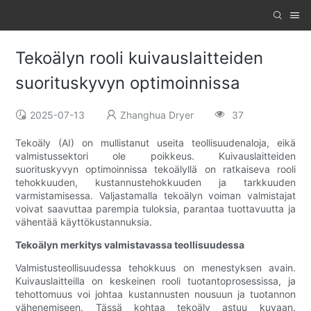
Tekoälyn rooli kuivauslaitteiden
suorituskyvyn optimoinnissa
2025-07-13
Zhanghua Dryer
37
Tekoäly (AI) on mullistanut useita teollisuudenaloja, eikä
valmistussektori ole poikkeus. Kuivauslaitteiden
suorituskyvyn optimoinnissa tekoälyllä on ratkaiseva rooli
tehokkuuden, kustannustehokkuuden ja tarkkuuden
varmistamisessa. Valjastamalla tekoälyn voiman valmistajat
voivat saavuttaa parempia tuloksia, parantaa tuottavuutta ja
vähentää käyttökustannuksia.
Tekoälyn merkitys valmistavassa teollisuudessa
Valmistusteollisuudessa tehokkuus on menestyksen avain.
Kuivauslaitteilla on keskeinen rooli tuotantoprosessissa, ja
tehottomuus voi johtaa kustannusten nousuun ja tuotannon
vähenemiseen. Tässä kohtaa tekoäly astuu kuvaan.