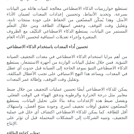
تستطيع خوارزميات الذكاء الاصطناعي معالجة كميات هائلة من البيانات
بسرعة، وتحديد الأنماط، وتحسين إعدادات المعدات لضمان الأداء
الأمثل. وهذا يُمكّن المصنّعين من الحفاظ على جودة منتجات ثابتة،
وتقليل وقت التوقف، وخفض استهلاك الطاقة. ومن خلال التعلّم
المستمر من البيانات، يستطيع الذكاء الاصطناعي التكيّف مع الظروف
المتغيرة وإجراء تعديلات استباقية لتحسين الأداء العام.
تحسين أداء المعدات باستخدام الذكاء الاصطناعي
من أهم مزايا استخدام الذكاء الاصطناعي في معدات التجفيف الصيانة
التنبؤية. فمن خلال تحليل البيانات الواردة من أجهزة الاستشعار، يستطيع
الذكاء الاصطناعي التنبؤ بموعد الحاجة إلى الصيانة قبل حدوث أي عطل
في المعدات. ويساعد هذا النهج الاستباقي على تجنب الأعطال المكلفة،
وتقليل وقت التوقف، وإطالة عمر المعدات.
يمكن للذكاء الاصطناعي أيضًا تحسين عمليات التجفيف من خلال ضبط
معايير مثل درجة الحرارة والرطوبة وتدفق الهواء في الوقت الفعلي.
وبفضل ضبط هذه الإعدادات بدقة بناءً على تحليل البيانات، يستطيع
المصنّعون تحقيق أوقات تجفيف أسرع، وجودة منتج أفضل، واستهلاك
أقل للطاقة. كما يمكن للذكاء الاصطناعي اكتشاف أي خلل في عملية
التجفيف، وتنبيه الشركات إلى المشكلات المحتملة قبل أن تؤثر على
الإنتاج.
تعظيم كفاءة الطاقة