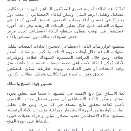
تُعدّ كفاءة الطاقة أولوية قصوى للمصنّعين الساعين إلى خفض تكاليف
التشغيل وتقليل أثرهم البيئي. ويمكن للذكاء الاصطناعي أن يلعب دورًا
محوريًا في تحسين أداء معدات التجفيف لتحقيق أقصى كفاءة في
استهلاك الطاقة. فمن خلال تحليل البيانات التاريخية وقراءات أجهزة
الاستشعار في الوقت الفعلي، يستطيع الذكاء الاصطناعي تحديد فرص
خفض استهلاك الطاقة دون المساس بالأداء.
تستطيع خوارزميات الذكاء الاصطناعي تحسين إعدادات المعدات لتقليل
استهلاك الطاقة خلال أوقات ذروة الإنتاج، والتكيف مع تقلبات أسعار
الطاقة. ومن خلال المراقبة المستمرة لاستهلاك الطاقة ومؤشرات
الأداء، يُمكن للذكاء الاصطناعي تقديم توصيات لتحسينات إضافية، مثل
ترقية المعدات أو تغيير العمليات. وبهذه الطريقة، يُمكن للمصنّعين
تحقيق وفورات كبيرة في التكاليف وتقليل انبعاثات الكربون.
تحسين جودة المنتج واتساقه
يُعدّ الاتساق أمرًا بالغ الأهمية في التصنيع، لا سيما فيما يتعلق بجودة
المنتج. ويمكن للذكاء الاصطناعي أن يضمن تشغيل معدات التجفيف
بأعلى كفاءة لتحقيق نتائج متسقة في كل مرة. ومن خلال تحليل
البيانات الواردة من أجهزة الاستشعار ومراقبة مؤشرات الأداء الرئيسية،
يستطيع الذكاء الاصطناعي تحديد مصادر التباين وإجراء تعديلات فورية
للحفاظ على جودة المنتج.
يمكن للذكاء الاصطناعي أيضاً اكتشاف العيوب أو الانحرافات عن معايير