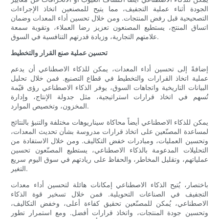
الجودة أثناء عملية التجفيف، مما يتيح للمصنعين اتخاذ الإجراءات
التصحيحية قبل رفض المنتجات. ومن خلال تحسين أداء المعدات وضمان
اتساق المنتج، يستطيع المصنعون تعزيز رضا العملاء، وتقوية سمعة
علامتهم التجارية، وزيادة قدرتهم التنافسية في السوق.
تحسين عملية صنع القرار والتخطيط
إضافةً إلى تحسين أداء المعدات، يمكن للذكاء الاصطناعي أن يدعم
عملية اتخاذ القرارات والتخطيط في قطاع التصنيع. فمن خلال تحليل
البيانات التاريخية واتجاهات السوق، يوفر الذكاء الاصطناعي رؤى قيّمة
تُسهم في اتخاذ قرارات استراتيجية، مثل جدولة الإنتاج، وإدارة
المخزون، وتخصيص الموارد.
يمكن للذكاء الاصطناعي أيضاً محاكاة سيناريوهات مختلفة والتنبؤ بالنتائج
لمساعدة المصنّعين على اتخاذ قرارات مدروسة بشأن تحديث المعدات،
وتحسين العمليات، ومبادرات خفض التكاليف. ومن خلال الاستفادة من
التحليلات المدعومة بالذكاء الاصطناعي، يستطيع المصنّعون تحسين
عملياتهم، وتقليل المخاطر، والحفاظ على ريادتهم في سوق اليوم سريع
التغير.
باختصار، يُتيح الذكاء الاصطناعي إمكانات هائلة لتحسين أداء معدات
التجفيف في الصناعات التحويلية. فمن خلال تسخير قوة الذكاء
الاصطناعي، يُمكن للمصنّعين تحقيق كفاءة أعلى، وخفض التكاليف،
وتحسين جودة المنتجات، واتخاذ قرارات أفضل. ومع استمرار تطور