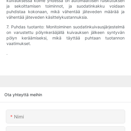
kuivauksessa kolme yhdessä on automaattisen ruiskutuksen
ja sekoittamisen toiminnot, ja suodatinkakku voidaan
puhdistaa kokonaan, mikä vähentää jäteveden määrää ja
vähentää jäteveden käsittelykustannuksia.
7. Puhdas tuotanto: Monitoiminen suodatinkuivausjärjestelmä
on varustettu pölynkerääjällä kuivauksen jälkeen syntyvän
pölyn keräämiseksi, mikä täyttää puhtaan tuotannon
vaatimukset.
.
Ota yhteyttä meihin
Nimi