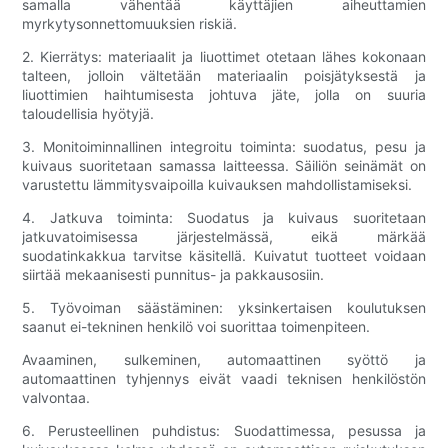
samalla vähentää käyttäjien aiheuttamien
myrkytysonnettomuuksien riskiä.
2. Kierrätys: materiaalit ja liuottimet otetaan lähes kokonaan
talteen, jolloin vältetään materiaalin poisjätyksestä ja
liuottimien haihtumisesta johtuva jäte, jolla on suuria
taloudellisia hyötyjä.
3. Monitoiminnallinen integroitu toiminta: suodatus, pesu ja
kuivaus suoritetaan samassa laitteessa. Säiliön seinämät on
varustettu lämmitysvaipoilla kuivauksen mahdollistamiseksi.
4. Jatkuva toiminta: Suodatus ja kuivaus suoritetaan
jatkuvatoimisessa järjestelmässä, eikä märkää
suodatinkakkua tarvitse käsitellä. Kuivatut tuotteet voidaan
siirtää mekaanisesti punnitus- ja pakkausosiin.
5. Työvoiman säästäminen: yksinkertaisen koulutuksen
saanut ei-tekninen henkilö voi suorittaa toimenpiteen.
Avaaminen, sulkeminen, automaattinen syöttö ja
automaattinen tyhjennys eivät vaadi teknisen henkilöstön
valvontaa.
6. Perusteellinen puhdistus: Suodattimessa, pesussa ja