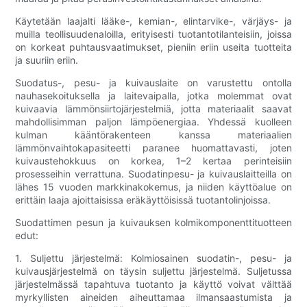
Käytetään laajalti lääke-, kemian-, elintarvike-, värjäys- ja
muilla teollisuudenaloilla, erityisesti tuotantotilanteisiin, joissa
on korkeat puhtausvaatimukset, pieniin eriin useita tuotteita
ja suuriin eriin.
Suodatus-, pesu- ja kuivauslaite on varustettu ontolla
nauhasekoituksella ja laitevaipalla, jotka molemmat ovat
kuivaavia lämmönsiirtojärjestelmiä, jotta materiaalit saavat
mahdollisimman paljon lämpöenergiaa. Yhdessä kuolleen
kulman kääntörakenteen kanssa materiaalien
lämmönvaihtokapasiteetti paranee huomattavasti, joten
kuivaustehokkuus on korkea, 1–2 kertaa perinteisiin
prosesseihin verrattuna. Suodatinpesu- ja kuivauslaitteilla on
lähes 15 vuoden markkinakokemus, ja niiden käyttöalue on
erittäin laaja ajoittaisissa eräkäyttöisissä tuotantolinjoissa.
Suodattimen pesun ja kuivauksen kolmikomponenttituotteen
edut:
1. Suljettu järjestelmä: Kolmiosainen suodatin-, pesu- ja
kuivausjärjestelmä on täysin suljettu järjestelmä. Suljetussa
järjestelmässä tapahtuva tuotanto ja käyttö voivat välttää
myrkyllisten aineiden aiheuttamaa ilmansaastumista ja