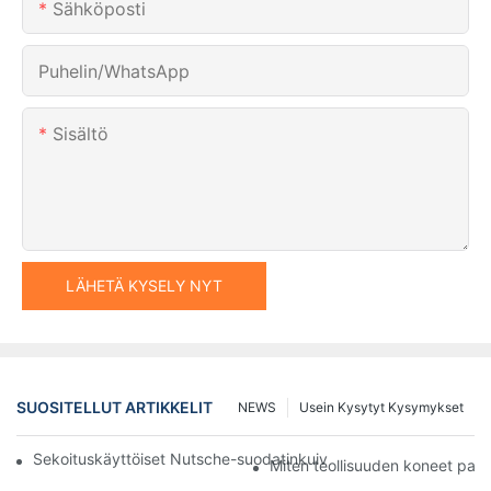
Sähköposti
Puhelin/WhatsApp
Sisältö
LÄHETÄ KYSELY NYT
SUOSITELLUT ARTIKKELIT
NEWS
Usein Kysytyt Kysymykset
Sekoituskäyttöiset Nutsche-suodatinkuivaimet vs. muut kuivaus
Miten teollisuuden koneet par