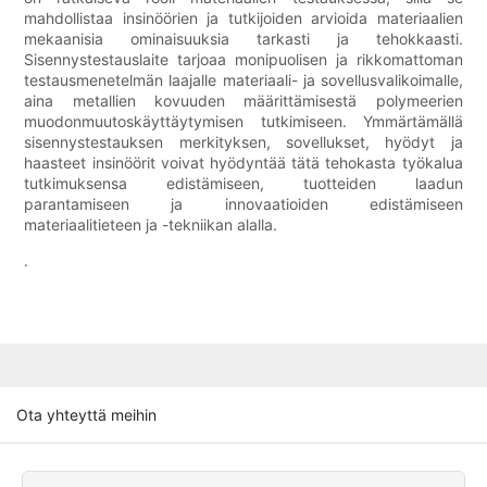
mahdollistaa insinöörien ja tutkijoiden arvioida materiaalien
mekaanisia ominaisuuksia tarkasti ja tehokkaasti.
Sisennystestauslaite tarjoaa monipuolisen ja rikkomattoman
testausmenetelmän laajalle materiaali- ja sovellusvalikoimalle,
aina metallien kovuuden määrittämisestä polymeerien
muodonmuutoskäyttäytymisen tutkimiseen. Ymmärtämällä
sisennystestauksen merkityksen, sovellukset, hyödyt ja
haasteet insinöörit voivat hyödyntää tätä tehokasta työkalua
tutkimuksensa edistämiseen, tuotteiden laadun
parantamiseen ja innovaatioiden edistämiseen
materiaalitieteen ja -tekniikan alalla.
.
Ota yhteyttä meihin