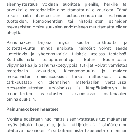
sisennystestaus voidaan suorittaa pienille, herkille tai
arvokkaille materiaaleille aiheuttamatta niille vaurioita. Tämä
tekee siitä ihanteellisen testausmenetelmän valmiiden
tuotteiden, komponenttien tai historiallisten esineiden
mekaanisten ominaisuuksien arvioimiseen muuttamatta niiden
eheyttä.
Painumakoe tarjoaa myös suurta tarkkuutta ja
toistettavuutta, minkä ansiosta insinöörit voivat saada
luotettavia ja yhdenmukaisia ​​tuloksia useissa testeissä.
Kontrolloimalla testiparametreja, kuten kuormitusta,
viipymäaikaa ja painumakoetyyppiä, tutkijat voivat varmistaa
materiaalin kovuuden, kimmomoduulin ja muiden
mekaanisten ominaisuuksien tarkat mittaukset. Tämä
tarkkuustaso on olennainen materiaalien vertailussa,
prosessimuutosten arvioinnissa ja lämpökäsittelyn tai
pinnoitteiden vaikutusten arvioinnissa materiaalien
ominaisuuksiin.
Painumakokeen haasteet
Monista eduistaan ​​huolimatta sisennystestaus tuo mukanaan
myös joitakin haasteita, jotka tutkijoiden ja insinöörien on
otettava huomioon. Yksi tärkeimmistä haasteista on pinnan