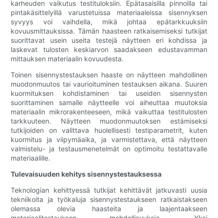
karheuden vaikutus testituloksiin. Epätasaisilla pinnoilla tai
pintakäsittelyillä varustetuissa materiaaleissa sisennyksen
syvyys voi vaihdella, mikä johtaa epätarkkuuksiin
kovuusmittauksissa. Tämän haasteen ratkaisemiseksi tutkijat
suorittavat usein useita testejä näytteen eri kohdissa ja
laskevat tulosten keskiarvon saadakseen edustavamman
mittauksen materiaalin kovuudesta.
Toinen sisennystestauksen haaste on näytteen mahdollinen
muodonmuutos tai vaurioituminen testauksen aikana. Suuren
kuormituksen kohdistaminen tai useiden sisennysten
suorittaminen samalle näytteelle voi aiheuttaa muutoksia
materiaalin mikrorakenteeseen, mikä vaikuttaa testitulosten
tarkkuuteen. Näytteen muodonmuutoksen estämiseksi
tutkijoiden on valittava huolellisesti testiparametrit, kuten
kuormitus ja viipymäaika, ja varmistettava, että näytteen
valmistelu- ja testausmenetelmät on optimoitu testattavalle
materiaalille.
Tulevaisuuden kehitys sisennystestauksessa
Teknologian kehittyessä tutkijat kehittävät jatkuvasti uusia
tekniikoita ja työkaluja sisennystestaukseen ratkaistakseen
olemassa olevia haasteita ja laajentaakseen
materiaalitestauksen mahdollisuuksia. Yksi