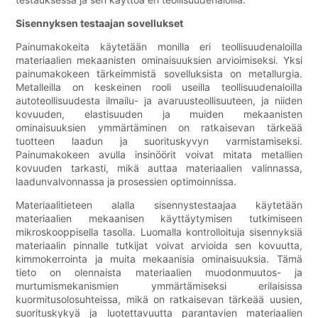
Sisennyksen testaajan sovellukset
Painumakokeita käytetään monilla eri teollisuudenaloilla
materiaalien mekaanisten ominaisuuksien arvioimiseksi. Yksi
painumakokeen tärkeimmistä sovelluksista on metallurgia.
Metalleilla on keskeinen rooli useilla teollisuudenaloilla
autoteollisuudesta ilmailu- ja avaruusteollisuuteen, ja niiden
kovuuden, elastisuuden ja muiden mekaanisten
ominaisuuksien ymmärtäminen on ratkaisevan tärkeää
tuotteen laadun ja suorituskyvyn varmistamiseksi.
Painumakokeen avulla insinöörit voivat mitata metallien
kovuuden tarkasti, mikä auttaa materiaalien valinnassa,
laadunvalvonnassa ja prosessien optimoinnissa.
Materiaalitieteen alalla sisennystestaajaa käytetään
materiaalien mekaanisen käyttäytymisen tutkimiseen
mikroskooppisella tasolla. Luomalla kontrolloituja sisennyksiä
materiaalin pinnalle tutkijat voivat arvioida sen kovuutta,
kimmokerrointa ja muita mekaanisia ominaisuuksia. Tämä
tieto on olennaista materiaalien muodonmuutos- ja
murtumismekanismien ymmärtämiseksi erilaisissa
kuormitusolosuhteissa, mikä on ratkaisevan tärkeää uusien,
suorituskykyä ja luotettavuutta parantavien materiaalien