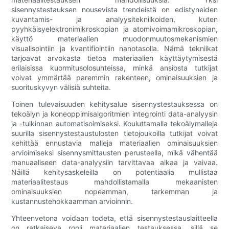
sisennystestauksen nousevista trendeistä on edistyneiden
kuvantamis- ja analyysitekniikoiden, kuten
pyyhkäisyelektronimikroskopian ja atomivoimamikroskopian,
käyttö materiaalien muodonmuutosmekanismien
visualisointiin ja kvantifiointiin nanotasolla. Nämä tekniikat
tarjoavat arvokasta tietoa materiaalien käyttäytymisestä
erilaisissa kuormitusolosuhteissa, minkä ansiosta tutkijat
voivat ymmärtää paremmin rakenteen, ominaisuuksien ja
suorituskyvyn välisiä suhteita.
Toinen tulevaisuuden kehitysalue sisennystestauksessa on
tekoälyn ja koneoppimisalgoritmien integrointi data-analyysin
ja -tulkinnan automatisoimiseksi. Kouluttamalla tekoälymalleja
suurilla sisennystestaustulosten tietojoukoilla tutkijat voivat
kehittää ennustavia malleja materiaalien ominaisuuksien
arvioimiseksi sisennysmittausten perusteella, mikä vähentää
manuaaliseen data-analyysiin tarvittavaa aikaa ja vaivaa.
Näillä kehitysaskeleilla on potentiaalia mullistaa
materiaalitestaus mahdollistamalla mekaanisten
ominaisuuksien nopeamman, tarkemman ja
kustannustehokkaamman arvioinnin.
Yhteenvetona voidaan todeta, että sisennystestauslaitteella
on ratkaiseva rooli materiaalien testauksessa, sillä se