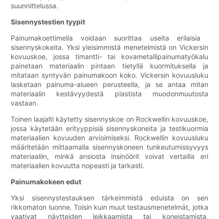
suunnittelussa.
Sisennystestien tyypit
Painumakoettimella voidaan suorittaa useita erilaisia ​​​​
sisennyskokeita. Yksi yleisimmistä menetelmistä on Vickersin
kovuuskoe, jossa timantti- tai kovametallipainumatyökalu
painetaan materiaalin pintaan tietyllä kuormituksella ja
mitataan syntyvän painumakoon koko. Vickersin kovuusluku
lasketaan painuma-alueen perusteella, ja se antaa mitan
materiaalin kestävyydestä plastista muodonmuutosta
vastaan.
Toinen laajalti käytetty sisennyskoe on Rockwellin kovuuskoe,
jossa käytetään erityyppisiä sisennyskoneita ja testikuormia
materiaalien kovuuden arvioimiseksi. Rockwellin kovuusluku
määritetään mittaamalla sisennyskoneen tunkeutumissyvyys
materiaaliin, minkä ansiosta insinöörit voivat vertailla eri
materiaalien kovuutta nopeasti ja tarkasti.
Painumakokeen edut
Yksi sisennystestauksen tärkeimmistä eduista on sen
rikkomaton luonne. Toisin kuin muut testausmenetelmät, jotka
vaativat näytteiden leikkaamista tai koneistamista,