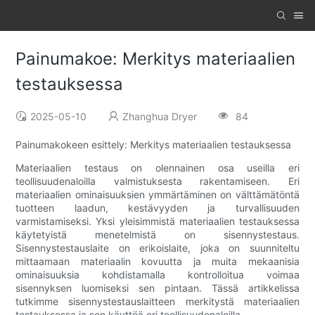
Painumakoe: Merkitys materiaalien
testauksessa
2025-05-10
Zhanghua Dryer
84
Painumakokeen esittely: Merkitys materiaalien testauksessa
Materiaalien testaus on olennainen osa useilla eri
teollisuudenaloilla valmistuksesta rakentamiseen. Eri
materiaalien ominaisuuksien ymmärtäminen on välttämätöntä
tuotteen laadun, kestävyyden ja turvallisuuden
varmistamiseksi. Yksi yleisimmistä materiaalien testauksessa
käytetyistä menetelmistä on sisennystestaus.
Sisennystestauslaite on erikoislaite, joka on suunniteltu
mittaamaan materiaalin kovuutta ja muita mekaanisia
ominaisuuksia kohdistamalla kontrolloitua voimaa
sisennyksen luomiseksi sen pintaan. Tässä artikkelissa
tutkimme sisennystestauslaitteen merkitystä materiaalien
testauksessa ja sen käyttöä eri teollisuudenaloilla.