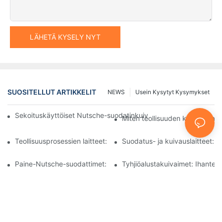
LÄHETÄ KYSELY NYT
SUOSITELLUT ARTIKKELIT
NEWS
Usein Kysytyt Kysymykset
Sekoituskäyttöiset Nutsche-suodatinkuivaimet vs. muut kuivaus
Miten teollisuuden koneet par
Teollisuusprosessien laitteet: Innovaatiot muokkaavat tulevaisuu
Suodatus- ja kuivauslaitteet: O
Paine-Nutsche-suodattimet: Sovellukset kemian- ja elintarviket
Tyhjiöalustakuivaimet: Ihanteelli