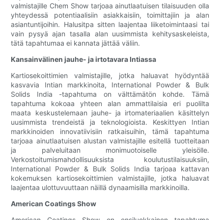
valmistajille Chem Show tarjoaa ainutlaatuisen tilaisuuden olla
yhteydessä potentiaalisiin asiakkaisiin, toimittajiin ja alan
asiantuntijoihin. Halusitpa sitten laajentaa liiketoimintaasi tai
vain pysyä ajan tasalla alan uusimmista kehitysaskeleista,
tätä tapahtumaa ei kannata jättää väliin.
Kansainvälinen jauhe- ja irtotavara Intiassa
Kartiosekoittimien valmistajille, jotka haluavat hyödyntää
kasvavia Intian markkinoita, International Powder & Bulk
Solids India -tapahtuma on välttämätön kohde. Tämä
tapahtuma kokoaa yhteen alan ammattilaisia ​​eri puolilta
maata keskustelemaan jauhe- ja irtomateriaalien käsittelyn
uusimmista trendeistä ja teknologioista. Keskittyen Intian
markkinoiden innovatiivisiin ratkaisuihin, tämä tapahtuma
tarjoaa ainutlaatuisen alustan valmistajille esitellä tuotteitaan
ja palveluitaan monimuotoiselle yleisölle.
Verkostoitumismahdollisuuksista koulutustilaisuuksiin,
International Powder & Bulk Solids India tarjoaa kattavan
kokemuksen kartiosekoittimien valmistajille, jotka haluavat
laajentaa ulottuvuuttaan näillä dynaamisilla markkinoilla.
American Coatings Show
American Coatings Show on ensiluokkainen tapahtuma