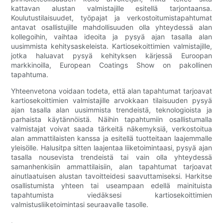
kattavan alustan valmistajille esitellä tarjontaansa.
Koulutustilaisuudet, työpajat ja verkostoitumistapahtumat
antavat osallistujille mahdollisuuden olla yhteydessä alan
kollegoihin, vaihtaa ideoita ja pysyä ajan tasalla alan
uusimmista kehitysaskeleista. Kartiosekoittimien valmistajille,
jotka haluavat pysyä kehityksen kärjessä Euroopan
markkinoilla, European Coatings Show on pakollinen
tapahtuma.
Yhteenvetona voidaan todeta, että alan tapahtumat tarjoavat
kartiosekoittimien valmistajille arvokkaan tilaisuuden pysyä
ajan tasalla alan uusimmista trendeistä, teknologioista ja
parhaista käytännöistä. Näihin tapahtumiin osallistumalla
valmistajat voivat saada tärkeitä näkemyksiä, verkostoitua
alan ammattilaisten kanssa ja esitellä tuotteitaan laajemmalle
yleisölle. Halusitpa sitten laajentaa liiketoimintaasi, pysyä ajan
tasalla nousevista trendeistä tai vain olla yhteydessä
samanhenkisiin ammattilaisiin, alan tapahtumat tarjoavat
ainutlaatuisen alustan tavoitteidesi saavuttamiseksi. Harkitse
osallistumista yhteen tai useampaan edellä mainituista
tapahtumista viedäksesi kartiosekoittimien
valmistusliiketoimintasi seuraavalle tasolle.
.