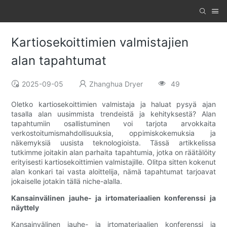
Kartiosekoittimien valmistajien
alan tapahtumat
2025-09-05
Zhanghua Dryer
49
Oletko kartiosekoittimien valmistaja ja haluat pysyä ajan
tasalla alan uusimmista trendeistä ja kehityksestä? Alan
tapahtumiin osallistuminen voi tarjota arvokkaita
verkostoitumismahdollisuuksia, oppimiskokemuksia ja
näkemyksiä uusista teknologioista. Tässä artikkelissa
tutkimme joitakin alan parhaita tapahtumia, jotka on räätälöity
erityisesti kartiosekoittimien valmistajille. Olitpa sitten kokenut
alan konkari tai vasta aloittelija, nämä tapahtumat tarjoavat
jokaiselle jotakin tällä niche-alalla.
Kansainvälinen jauhe- ja irtomateriaalien konferenssi ja
näyttely
Kansainvälinen jauhe- ja irtomateriaalien konferenssi ja