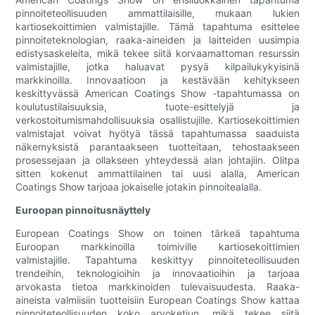
pinnoiteteollisuuden ammattilaisille, mukaan lukien
kartiosekoittimien valmistajille. Tämä tapahtuma esittelee
pinnoiteteknologian, raaka-aineiden ja laitteiden uusimpia
edistysaskeleita, mikä tekee siitä korvaamattoman resurssin
valmistajille, jotka haluavat pysyä kilpailukykyisinä
markkinoilla. Innovaatioon ja kestävään kehitykseen
keskittyvässä American Coatings Show -tapahtumassa on
koulutustilaisuuksia, tuote-esittelyjä ja
verkostoitumismahdollisuuksia osallistujille. Kartiosekoittimien
valmistajat voivat hyötyä tässä tapahtumassa saaduista
näkemyksistä parantaakseen tuotteitaan, tehostaakseen
prosessejaan ja ollakseen yhteydessä alan johtajiin. Olitpa
sitten kokenut ammattilainen tai uusi alalla, American
Coatings Show tarjoaa jokaiselle jotakin pinnoitealalla.
Euroopan pinnoitusnäyttely
European Coatings Show on toinen tärkeä tapahtuma
Euroopan markkinoilla toimiville kartiosekoittimien
valmistajille. Tapahtuma keskittyy pinnoiteteollisuuden
trendeihin, teknologioihin ja innovaatioihin ja tarjoaa
arvokasta tietoa markkinoiden tulevaisuudesta. Raaka-
aineista valmiisiin tuotteisiin European Coatings Show kattaa
pinnoiteteollisuuden koko arvoketjun, mikä tekee siitä