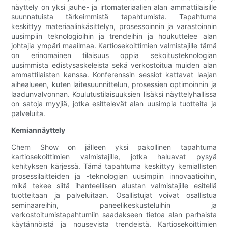
näyttely on yksi jauhe- ja irtomateriaalien alan ammattilaisille
suunnatuista tärkeimmistä tapahtumista. Tapahtuma
keskittyy materiaalinkäsittelyn, prosessoinnin ja varastoinnin
uusimpiin teknologioihin ja trendeihin ja houkuttelee alan
johtajia ympäri maailmaa. Kartiosekoittimien valmistajille tämä
on erinomainen tilaisuus oppia sekoitusteknologian
uusimmista edistysaskeleista sekä verkostoitua muiden alan
ammattilaisten kanssa. Konferenssin sessiot kattavat laajan
aihealueen, kuten laitesuunnittelun, prosessien optimoinnin ja
laadunvalvonnan. Koulutustilaisuuksien lisäksi näyttelyhallissa
on satoja myyjiä, jotka esittelevät alan uusimpia tuotteita ja
palveluita.
Kemiannäyttely
Chem Show on jälleen yksi pakollinen tapahtuma
kartiosekoittimien valmistajille, jotka haluavat pysyä
kehityksen kärjessä. Tämä tapahtuma keskittyy kemiallisten
prosessilaitteiden ja -teknologian uusimpiin innovaatioihin,
mikä tekee siitä ihanteellisen alustan valmistajille esitellä
tuotteitaan ja palveluitaan. Osallistujat voivat osallistua
seminaareihin, paneelikeskusteluihin ja
verkostoitumistapahtumiin saadakseen tietoa alan parhaista
käytännöistä ja nousevista trendeistä. Kartiosekoittimien