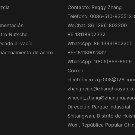
zcla
Contacto: Peggy Zhang
Teléfono: 0086-510-8355121
rmentación
WeChat: 86 13961802200
ltro Nutsche
86 18118902332
ecado al vacío
WhatsApp: 86 13961802200
macenamiento de acero
86-18118902332
WhatsApp: 1(805)869-8509
Correo
electrónico:
zqz008@126.co
zhangpeijie@zhanghuayaoji.
vincent_zhang@zhanghuayao
Dirección: Parque Industrial
Shitangwan, Distrito de Huish
Wuxi, República Popular Chin