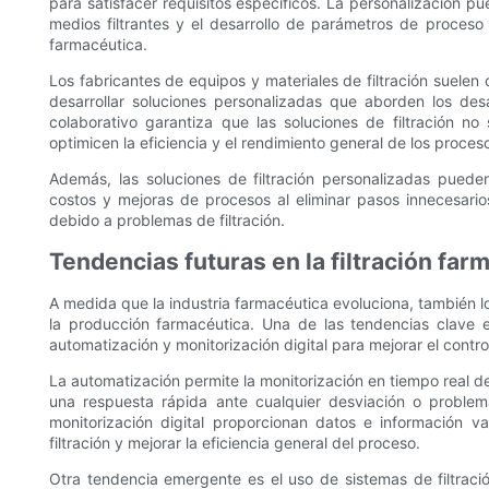
para satisfacer requisitos específicos. La personalización pue
medios filtrantes y el desarrollo de parámetros de proces
farmacéutica.
Los fabricantes de equipos y materiales de filtración suele
desarrollar soluciones personalizadas que aborden los des
colaborativo garantiza que las soluciones de filtración n
optimicen la eficiencia y el rendimiento general de los proce
Además, las soluciones de filtración personalizadas pued
costos y mejoras de procesos al eliminar pasos innecesario
debido a problemas de filtración.
Tendencias futuras en la filtración far
A medida que la industria farmacéutica evoluciona, también lo 
la producción farmacéutica. Una de las tendencias clave en
automatización y monitorización digital para mejorar el control
La automatización permite la monitorización en tiempo real de l
una respuesta rápida ante cualquier desviación o proble
monitorización digital proporcionan datos e información v
filtración y mejorar la eficiencia general del proceso.
Otra tendencia emergente es el uso de sistemas de filtraci