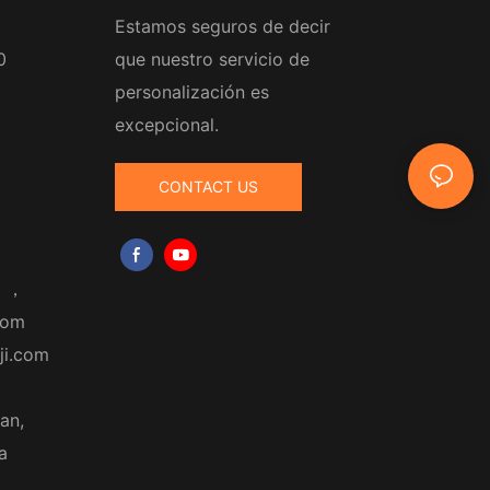
Estamos seguros de decir
0
que nuestro servicio de
personalización es
excepcional.
CONTACT US
m
，
com
ji.com
an,
a