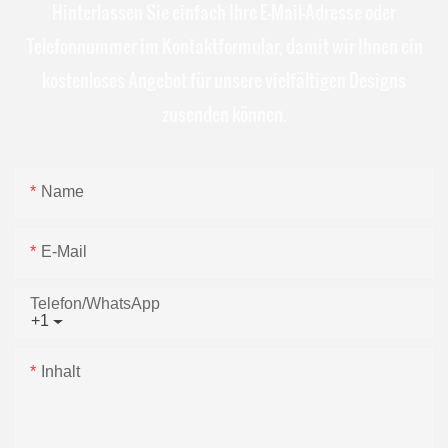
Hinterlassen Sie einfach Ihre E-Mail-Adresse oder
Telefonnummer im Kontaktformular, damit wir Ihnen ein
kostenloses Angebot für unsere vielfältigen Designs
zusenden können.
Name
E-Mail
Telefon/WhatsApp
+1
Inhalt