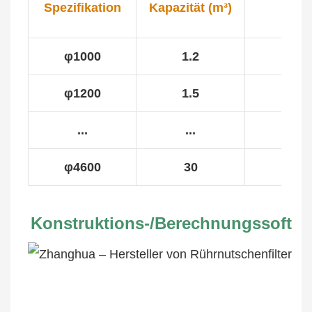
Spezifikation
Kapazität (m³)
(m³)
φ1000
1.2
0.8
φ1200
1.5
1
...
...
...
φ4600
30
16
Konstruktions-/Berechnungssoftwa