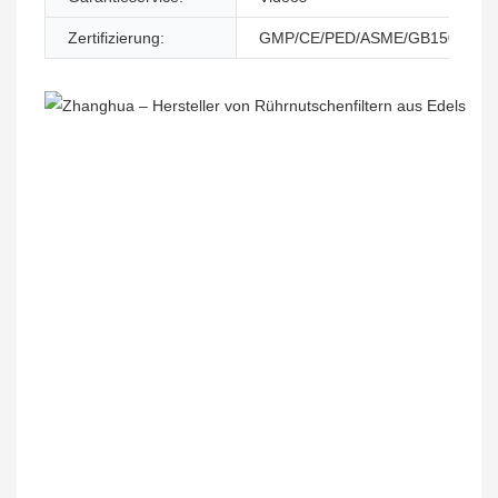
Zertifizierung:
GMP/CE/PED/ASME/GB150