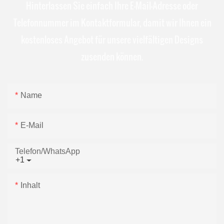
Hinterlassen Sie einfach Ihre E-Mail-Adresse oder
Telefonnummer im Kontaktformular, damit wir Ihnen ein
kostenloses Angebot für unsere vielfältigen Designs
zusenden können.
Name
E-Mail
Telefon/WhatsApp
+1
Inhalt