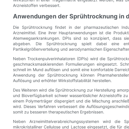
Arzneistoffen verbessert.
Anwendungen der Sprühtrocknung in d
Die Sprühtrocknung findet in der pharmazeutischen Indu
Arzneimittel. Eine ihrer Hauptanwendungen ist die Produk
Atemwegserkrankungen. DPIs sind so konzipiert, dass sie
abgeben. Die Sprühtrocknung spielt dabei eine en
Partikelgrößenverteilung und aerodynamischen Eigenschafte
Neben Trockenpulverinhalatoren (DPIs) wird die Sprühtroc
geschmacksmaskierenden Formulierungen eingesetzt. Schme
schnell im Mund auflösen und somit eine komfortable Darreich
Anwendung der Sprühtrocknung können Pharmahersteller 
Auflösung und erhöhter Wirkstoffstabilität herstellen.
Des Weiteren wird die Sprühtrocknung zur Herstellung amorph
und Bioverfügbarkeit schwer wasserlöslicher Arzneistoffe zu
einem Polymerträger dispergiert und die Mischung anschlie
wird. Dieses Verfahren verbessert die Auflösungsgeschwindig
somit zu besseren therapeutischen Ergebnissen.
Neben Arzneimittelverabreichungssystemen wird die Sp
mikrokristalliner Cellulose und Lactose eingesetzt, die für d