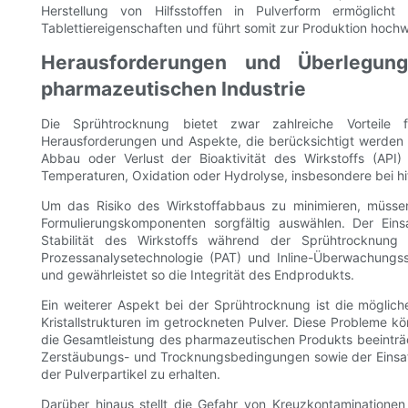
Herstellung von Hilfsstoffen in Pulverform ermöglich
Tablettiereigenschaften und führt somit zur Produktion hochw
Herausforderungen und Überlegun
pharmazeutischen Industrie
Die Sprühtrocknung bietet zwar zahlreiche Vorteile 
Herausforderungen und Aspekte, die berücksichtigt werden 
Abbau oder Verlust der Bioaktivität des Wirkstoffs (AP
Temperaturen, Oxidation oder Hydrolyse, insbesondere bei hi
Um das Risiko des Wirkstoffabbaus zu minimieren, müsse
Formulierungskomponenten sorgfältig auswählen. Der Eins
Stabilität des Wirkstoffs während der Sprühtrocknung
Prozessanalysetechnologie (PAT) und Inline-Überwachungss
und gewährleistet so die Integrität des Endprodukts.
Ein weiterer Aspekt bei der Sprühtrocknung ist die möglic
Kristallstrukturen im getrockneten Pulver. Diese Probleme k
die Gesamtleistung des pharmazeutischen Produkts beeintr
Zerstäubungs- und Trocknungsbedingungen sowie der Einsatz 
der Pulverpartikel zu erhalten.
Darüber hinaus stellt die Gefahr von Kreuzkontaminatione