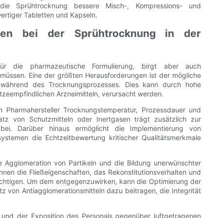
t die Sprühtrocknung bessere Misch-, Kompressions- und
ertiger Tabletten und Kapseln.
gen bei der Sprühtrocknung in der
für die pharmazeutische Formulierung, birgt aber auch
müssen. Eine der größten Herausforderungen ist der mögliche
I) während des Trocknungsprozesses. Dies kann durch hohe
tzeempfindlichen Arzneimitteln, verursacht werden.
n Pharmahersteller Trocknungstemperatur, Prozessdauer und
atz von Schutzmitteln oder Inertgasen trägt zusätzlich zur
 bei. Darüber hinaus ermöglicht die Implementierung von
ystemen die Echtzeitbewertung kritischer Qualitätsmerkmale
he Agglomeration von Partikeln und die Bildung unerwünschter
önnen die Fließeigenschaften, das Rekonstitutionsverhalten und
ächtigen. Um dem entgegenzuwirken, kann die Optimierung der
von Antiagglomerationsmitteln dazu beitragen, die Integrität
n und der Exposition des Personals gegenüber luftgetragenen