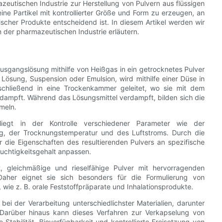
azeutischen Industrie zur Herstellung von Pulvern aus flüssigen
ine Partikel mit kontrollierter Größe und Form zu erzeugen, an
cher Produkte entscheidend ist. In diesem Artikel werden wir
der pharmazeutischen Industrie erläutern.
Ausgangslösung mithilfe von Heißgas in ein getrocknetes Pulver
Lösung, Suspension oder Emulsion, wird mithilfe einer Düse in
schließend in eine Trockenkammer geleitet, wo sie mit dem
dampft. Während das Lösungsmittel verdampft, bilden sich die
meln.
liegt in der Kontrolle verschiedener Parameter wie der
, der Trocknungstemperatur und des Luftstroms. Durch die
r die Eigenschaften des resultierenden Pulvers an spezifische
uchtigkeitsgehalt anpassen.
t, gleichmäßige und rieselfähige Pulver mit hervorragenden
. Daher eignet sie sich besonders für die Formulierung von
, wie z. B. orale Feststoffpräparate und Inhalationsprodukte.
t bei der Verarbeitung unterschiedlichster Materialien, darunter
. Darüber hinaus kann dieses Verfahren zur Verkapselung von
 Stabilität, Bioverfügbarkeit und kontrollierte Freisetzung von