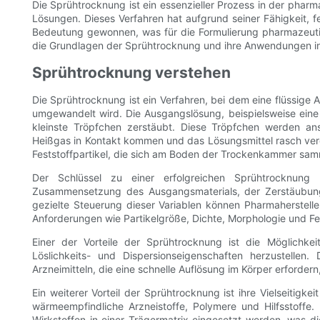
Die Sprühtrocknung ist ein essenzieller Prozess in der pharm
Lösungen. Dieses Verfahren hat aufgrund seiner Fähigkeit, fe
Bedeutung gewonnen, was für die Formulierung pharmazeutis
die Grundlagen der Sprühtrocknung und ihre Anwendungen in 
Sprühtrocknung verstehen
Die Sprühtrocknung ist ein Verfahren, bei dem eine flüssige 
umgewandelt wird. Die Ausgangslösung, beispielsweise eine 
kleinste Tröpfchen zerstäubt. Diese Tröpfchen werden an
Heißgas in Kontakt kommen und das Lösungsmittel rasch ver
Feststoffpartikel, die sich am Boden der Trockenkammer sam
Der Schlüssel zu einer erfolgreichen Sprühtrocknung 
Zusammensetzung des Ausgangsmaterials, der Zerstäubung
gezielte Steuerung dieser Variablen können Pharmaherstelle
Anforderungen wie Partikelgröße, Dichte, Morphologie und Fe
Einer der Vorteile der Sprühtrocknung ist die Möglichkei
Löslichkeits- und Dispersionseigenschaften herzustellen
Arzneimitteln, die eine schnelle Auflösung im Körper erfordern
Ein weiterer Vorteil der Sprühtrocknung ist ihre Vielseitigkei
wärmeempfindliche Arzneistoffe, Polymere und Hilfsstoffe
Wirkstoffen in einer Trägermatrix eingesetzt werden, was die