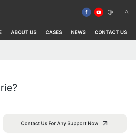
E
ABOUT US
CASES
NEWS
CONTACT US
rie?
Contact Us For Any Support Now