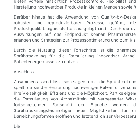
bieten Vorteile hinsichtlich Prozesskontrolle, Flexibilität
Herstellung hochwertiger Produkte in kleinen Mengen sowie fü
Darüber hinaus hat die Anwendung von Quality-by-Design
robuster und reproduzierbarer Prozesse geführt, d
Produktqualitätseigenschaften ausgelegt sind. Durch die s
Auswirkungen auf das Endprodukt können Pharmaherstell
erlangen und Strategien zur Prozessoptimierung und zum Ri
Durch die Nutzung dieser Fortschritte ist die pharmaze
Sprühtrocknung für die Formulierung innovativer Arznei
Patientenergebnissen zu nutzen.
Abschluss
Zusammenfassend lässt sich sagen, dass die Sprühtrocknung
spielt, da sie die Herstellung hochwertiger Pulver für vers
Ihre Vielseitigkeit, Effizienz und die Möglichkeit, Partikeleig
die Formulierung von Arzneimitteln mit verbesserter Wi
fortschreitenden Fortschritt der Branche werden 
Sprühtrocknungstechnologie neue Möglichkeiten für di
Darreichungsformen eröffnen und letztendlich zur Verbesser
Die