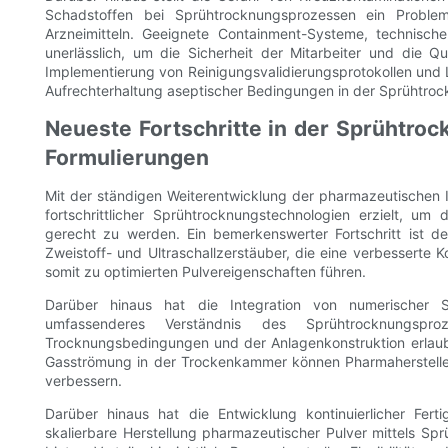
Schadstoffen bei Sprühtrocknungsprozessen ein Proble
Arzneimitteln. Geeignete Containment-Systeme, technisc
unerlässlich, um die Sicherheit der Mitarbeiter und die Q
Implementierung von Reinigungsvalidierungsprotokollen un
Aufrechterhaltung aseptischer Bedingungen in der Sprühtro
Neueste Fortschritte in der Sprühtro
Formulierungen
Mit der ständigen Weiterentwicklung der pharmazeutischen In
fortschrittlicher Sprühtrocknungstechnologien erzielt, um
gerecht zu werden. Ein bemerkenswerter Fortschritt ist de
Zweistoff- und Ultraschallzerstäuber, die eine verbesserte 
somit zu optimierten Pulvereigenschaften führen.
Darüber hinaus hat die Integration von numerischer 
umfassenderes Verständnis des Sprühtrocknungsp
Trocknungsbedingungen und der Anlagenkonstruktion erlaubt
Gasströmung in der Trockenkammer können Pharmaherstelle
verbessern.
Darüber hinaus hat die Entwicklung kontinuierlicher Fert
skalierbare Herstellung pharmazeutischer Pulver mittels Sp