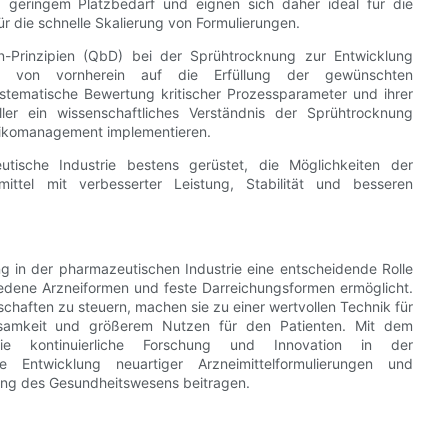
 und geringem Platzbedarf und eignen sich daher ideal für die
r die schnelle Skalierung von Formulierungen.
-Prinzipien (QbD) bei der Sprühtrocknung zur Entwicklung
ie von vornherein auf die Erfüllung der gewünschten
ystematische Bewertung kritischer Prozessparameter und ihrer
er ein wissenschaftliches Verständnis der Sprühtrocknung
sikomanagement implementieren.
utische Industrie bestens gerüstet, die Möglichkeiten der
mittel mit verbesserter Leistung, Stabilität und besseren
 in der pharmazeutischen Industrie eine entscheidende Rolle
chiedene Arzneiformen und feste Darreichungsformen ermöglicht.
enschaften zu steuern, machen sie zu einer wertvollen Technik für
rksamkeit und größerem Nutzen für den Patienten. Mit dem
die kontinuierliche Forschung und Innovation in der
e Entwicklung neuartiger Arzneimittelformulierungen und
ung des Gesundheitswesens beitragen.