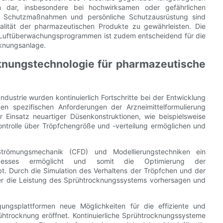
m dar, insbesondere bei hochwirksamen oder gefährlichen
he Schutzmaßnahmen und persönliche Schutzausrüstung sind
ualität der pharmazeutischen Produkte zu gewährleisten. Die
d Luftüberwachungsprogrammen ist zudem entscheidend für die
cknungsanlage.
cknungstechnologie für pharmazeutische
dustrie wurden kontinuierlich Fortschritte bei der Entwicklung
 den spezifischen Anforderungen der Arzneimittelformulierung
r Einsatz neuartiger Düsenkonstruktionen, wie beispielsweise
Kontrolle über Tröpfchengröße und -verteilung ermöglichen und
Strömungsmechanik (CFD) und Modellierungstechniken ein
rozesses ermöglicht und somit die Optimierung der
. Durch die Simulation des Verhaltens der Tröpfchen und der
r die Leistung des Sprühtrocknungssystems vorhersagen und
igungsplattformen neue Möglichkeiten für die effiziente und
rühtrocknung eröffnet. Kontinuierliche Sprühtrocknungssysteme