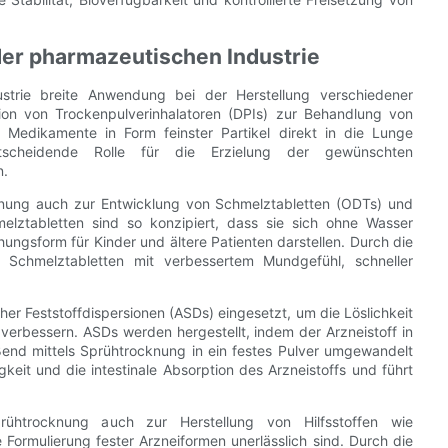
er pharmazeutischen Industrie
strie breite Anwendung bei der Herstellung verschiedener
tion von Trockenpulverinhalatoren (DPIs) zur Behandlung von
 Medikamente in Form feinster Partikel direkt in die Lunge
tscheidende Rolle für die Erzielung der gewünschten
n.
knung auch zur Entwicklung von Schmelztabletten (ODTs) und
lztabletten sind so konzipiert, dass sie sich ohne Wasser
ungsform für Kinder und ältere Patienten darstellen. Durch die
Schmelztabletten mit verbessertem Mundgefühl, schneller
er Feststoffdispersionen (ASDs) eingesetzt, um die Löslichkeit
 verbessern. ASDs werden hergestellt, indem der Arzneistoff in
ßend mittels Sprühtrocknung in ein festes Pulver umgewandelt
keit und die intestinale Absorption des Arzneistoffs und führt
rühtrocknung auch zur Herstellung von Hilfsstoffen wie
ie Formulierung fester Arzneiformen unerlässlich sind. Durch die