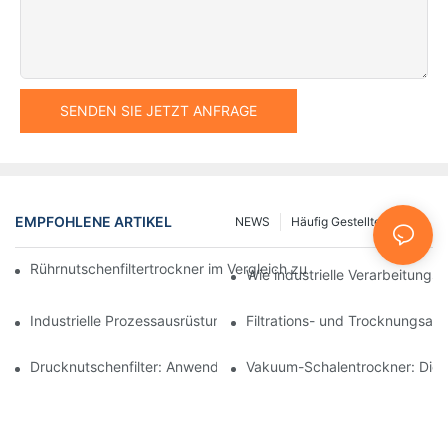
SENDEN SIE JETZT ANFRAGE
EMPFOHLENE ARTIKEL
NEWS
Häufig Gestellte Fragen
Rührnutschenfiltertrockner im Vergleich zu anderen Trocknungsv
Wie industrielle Verarbeitungsm
Industrielle Prozessausrüstung: Innovationen, die die Zukunft g
Filtrations- und Trocknungsan
Drucknutschenfilter: Anwendungen in der Chemie- und Lebensmi
Vakuum-Schalentrockner: Die i