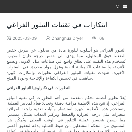
ابتكارات في تقنيات التبلور الفراغي
2025-03-09
Zhanghua Dryer
68
التبلور الفراغي هو أسلوب لبلورة مادة من محلول عن طريق خفض
الضغط فوق المحلول، مما يؤدي إلى خفض درجة غليان المذيب.
تُستخدم هذه التقنية على نطاق واسع في صناعات مثل الأدوية، وتصنيع
الأغذية، والصناعات الكيميائية لتنقية وعزل مواد محددة. في السنوات
الأخيرة، شهدت تقنيات التبلور الفراغي تطورات وابتكارات كبيرة
ساهمت في تحسين الكفاءة والإنتاجية وجودة المنتج.
التطورات في تكنولوجيا التبلور الفراغي
يُعدّ تطوير أنظمة تحكم متقدمة من أهم التطورات في تقنية التبلور
الفراغي، إذ تتيح هذه الأنظمة مراقبة دقيقة وتعديلًا فعالًا لمعايير العملية.
وتستخدم هذه الأنظمة أجهزة استشعار وآليات تغذية راجعة لمراقبة
متغيرات مثل درجة الحرارة والضغط وتركيز المذاب بشكل مستمر،
مما يسمح بتحسين عملية التبلور في الوقت الفعلي. ويُمكّن هذا
المستوى من التحكم المشغلين من ضبط العملية بدقة لتحقيق أقصى
قدر من الإنتاجية والجودة، مما يؤدي إلى تحسينات ملحوظة في كفاءة