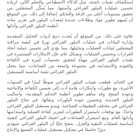
استكشاف تقنيات ناشئة، مثل الذكاء الاصطناعي والتعلم الآلي، لزيادة
تحسين عمليات التبلور الفراغي وأتمتتها، مما يُمكّن المشغلين من
تحقيق مستويات أعلى من الدقة والتحكم. إضافةً إلى ذلك، من المتوقع
أن يُسهم تطوير مواد وطلاءات جديدة لمعدات التبلور في تعزيز متانة
أنظمة التبلور الفراغي وأدائها.
علاوة على ذلك، من المتوقع أن يُحدث دمج أدوات التحليل المتقدمة
وإدارة البيانات في عمليات التبلور الفراغي ثورةً في كيفية مراقبة
المشغلين لبيانات العمليات وتحليلها، مما يؤدي إلى تحسين عملية اتخاذ
القرارات وتحسين العمليات. وبشكل عام، فإن الابتكارات المستمرة في
تقنيات التبلور الفراغي مهيأة لتحقيق تحسينات كبيرة في الكفاءة
والجودة والاستدامة في مجموعة واسعة من الصناعات، مما يجعل
التبلور الفراغي تقنية أساسية للمستقبل.
في الختام، قطعت تقنيات التبلور الفراغي شوطًا كبيرًا في السنوات
الأخيرة، مع تطورات وابتكارات هامة أدت إلى تحسين الكفاءة والإنتاجية
وجودة المنتج. وقد ساهم تطوير أنظمة التحكم المتقدمة، وأساليب
التبلور الجديدة، وتحسين جودة البلورات ونقائها، في نجاح التبلور
الفراغي في مختلف التطبيقات الصناعية. ويبدو مستقبل التبلور الفراغي
واعدًا، مع توقعات باستمرار التطورات لتعزيز كفاءة العملية واستدامتها
وأدائها العام. ومع استمرار الصناعات في اعتماد التبلور الفراغي كتقنية
أساسية لعمليات التنقية والعزل، يتضح جليًا أن التبلور الفراغي سيؤدي
دورًا حاسمًا في تشكيل مستقبل عمليات التصنيع والإنتاج.
.