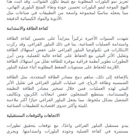
تعزيز نمو البلورات المطلوبة مع تثبيط تكوّن الشوائب. وقد أثبت هذا
النهج الموجه لنمو البلورات تحسين جودة ونقاء المنتج البلوري النهائي،
مما يجعله مناسبًا لمجموعة واسعة من التطبيقات في صناعات مثل
الأدوية والمواد الكيميائية الدقيقة.
كفاءة الطاقة والاستدامة
شهدت السنوات الأخيرة تركيزاً متزايداً على تحسين كفاءة الطاقة
واستدامة العمليات الصناعية، بما في ذلك التبلور الفراغي. وقد ركزت
الابتكارات في تكنولوجيا التبلور الفراغي على خفض استهلاك الطاقة
وتقليل الأثر البيئي مع الحفاظ على كفاءة عالية للعملية. ومن أبرز
التطورات تطوير أنظمة فراغية موفرة للطاقة تقلل من استهلاك الطاقة
اللازمة للحفاظ على مستويات الضغط المطلوبة أثناء عملية التبلور.
بالإضافة إلى ذلك، ساهم دمج مصادر الطاقة المتجددة، مثل الطاقة
الشمسية وطاقة الرياح، في عمليات التبلور الفراغي في تقليل الأثر
البيئي لهذه العمليات. فمن خلال تسخير مصادر الطاقة النظيفة
والمستدامة، يستطيع المشغلون خفض انبعاثات الكربون وتكاليف
التشغيل بشكل ملحوظ، مما يجعل التبلور الفراغي خيارًا أكثر ملاءمة
للبيئة وأكثر جدوى اقتصادية للتطبيقات الصناعية.
الاتجاهات والتوقعات المستقبلية
يبدو مستقبل التبلور الفراغي واعدًا، مع توقعات بتحقيق تطورات
مستمرة في كفاءة العملية وجودة البلورات واستدامتها. ويجري