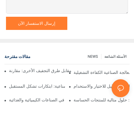
إرسال الاستفسار الآن
مقالات مقترحة
الأسئلة الشائعة
NEWS
ففات نوتش المرشحة ذات المحرك مقابل طرق التجفيف الأخرى: مقارنة
لمعالجة الصناعية الكفاءة التشغيلية
التجفيف: دليل للاختيار والاستخدام
معدات العمليات الصناعية: ابتكارات تشكل المستقبل
يغ: حلول مثالية للمنتجات الحساسة
مرشحات نوتشه للضغط: تطبيقات في الصناعات الكيميائية والغذائية