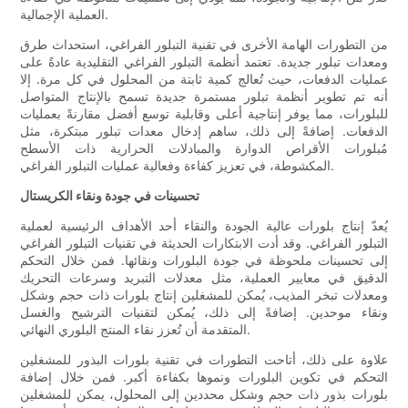
العملية الإجمالية.
من التطورات الهامة الأخرى في تقنية التبلور الفراغي، استحداث طرق
ومعدات تبلور جديدة. تعتمد أنظمة التبلور الفراغي التقليدية عادةً على
عمليات الدفعات، حيث تُعالج كمية ثابتة من المحلول في كل مرة. إلا
أنه تم تطوير أنظمة تبلور مستمرة جديدة تسمح بالإنتاج المتواصل
للبلورات، مما يوفر إنتاجية أعلى وقابلية توسع أفضل مقارنةً بعمليات
الدفعات. إضافةً إلى ذلك، ساهم إدخال معدات تبلور مبتكرة، مثل
مُبلورات الأقراص الدوارة والمبادلات الحرارية ذات الأسطح
المكشوطة، في تعزيز كفاءة وفعالية عمليات التبلور الفراغي.
تحسينات في جودة ونقاء الكريستال
يُعدّ إنتاج بلورات عالية الجودة والنقاء أحد الأهداف الرئيسية لعملية
التبلور الفراغي. وقد أدت الابتكارات الحديثة في تقنيات التبلور الفراغي
إلى تحسينات ملحوظة في جودة البلورات ونقائها. فمن خلال التحكم
الدقيق في معايير العملية، مثل معدلات التبريد وسرعات التحريك
ومعدلات تبخر المذيب، يُمكن للمشغلين إنتاج بلورات ذات حجم وشكل
ونقاء موحدين. إضافةً إلى ذلك، يُمكن لتقنيات الترشيح والغسل
المتقدمة أن تُعزز نقاء المنتج البلوري النهائي.
علاوة على ذلك، أتاحت التطورات في تقنية بلورات البذور للمشغلين
التحكم في تكوين البلورات ونموها بكفاءة أكبر. فمن خلال إضافة
بلورات بذور ذات حجم وشكل محددين إلى المحلول، يمكن للمشغلين