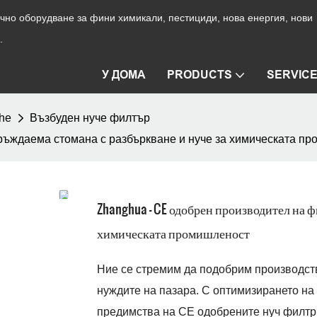
но оборудване за фини химикали, пестициди, нова енергия, нови
.
У ДОМА
PRODUCTS
SERVIC
he
Възбуден нуче филтър
ръждаема стомана с разбъркване и нуче за химическата п
Zhanghua - CE одобрен производител на ф
химическата промишленост
Ние се стремим да подобрим производств
нуждите на пазара. С оптимизирането на
предимства на CE одобрените нуч филтр