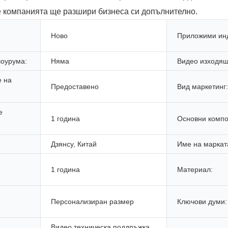
 компанията ще разшири бизнеса си допълнително.
Ново
Приложими инд
оурума:
Няма
Видео изходящ
е на
Предоставено
Вид маркетинг:
е
1 година
Основни компо
Дзянсу, Китай
Име на маркат
1 година
Материал:
Персонализиран размер
Ключови думи:
Видео техническа поддръжка,