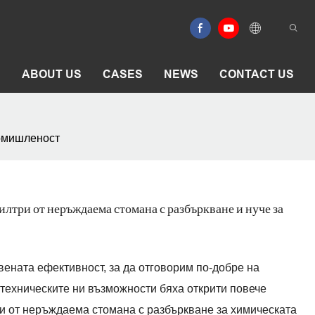
E
ABOUT US
CASES
NEWS
CONTACT US
ромишленост
илтри от неръждаема стомана с разбъркване и нуче за
ената ефективност, за да отговорим по-добре на
 техническите ни възможности бяха открити повече
и от неръждаема стомана с разбъркване за химическата