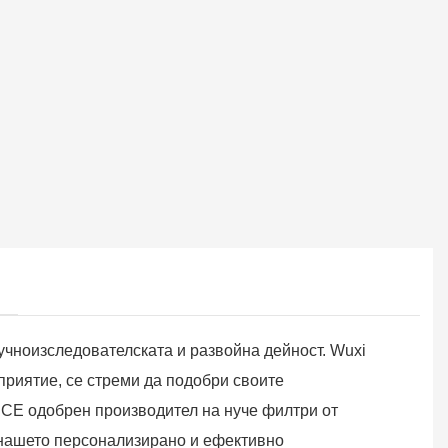
учноизследователската и развойна дейност. Wuxi
приятие, се стреми да подобри своите
 CE одобрен производител на нуче филтри от
 нашето персонализирано и ефективно