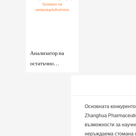
горещ
и за измерване на
иращи-
въздух
якост и
филтрира
Филмов
щи-
напрежение -
изпарит
сушилни
Zhanghua Dryer
ел
производс
Анализатор на
твени
системи
остатъчно
напрежение и
умора, базиран на
микровдлъбнатина
Основната конкуренто
Zhanghua Pharmaceutic
възможности за научн
неръждаема стомана с