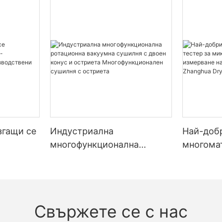
згащи се
Индустриална
Най-доб
многофункционална
многома
ротационна вакуумна
за микр
лни
сушилня с двоен конус и
измерван
истеми
остриета
напреже
Многофункционален
Dryer
Свържете се с нас
сушилня с остриета