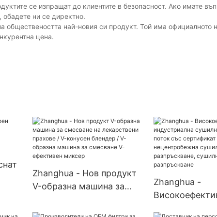
одуктите се изпращат до клиентите в безопасност. Ако имате въ
 обадете ни се директно.
на обществеността най-новия си продукт. Той има официалното 
нкурентна цена.
снат
Zhanghua - Нов продукт
Zhanghua -
V-образна машина за
Високоефекти
смесване на лекарствени
индустриална 
прахове / V-конусен