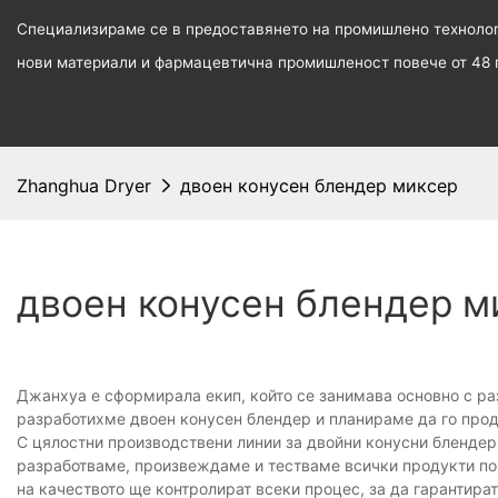
Специализираме се в предоставянето на промишлено технологи
нови материали и фармацевтична промишленост повече от 48 
Zhanghua Dryer
двоен конусен блендер миксер
двоен конусен блендер м
Джанхуа е сформирала екип, който се занимава основно с ра
разработихме двоен конусен блендер и планираме да го прод
С цялостни производствени линии за двойни конусни блендер
разработваме, произвеждаме и тестваме всички продукти по 
на качеството ще контролират всеки процес, за да гарантират