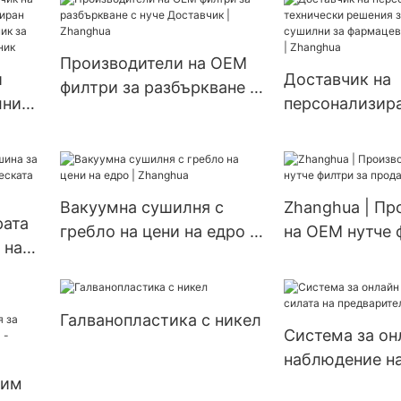
въздушен пото
блендер / V-образна
ер
сертификат CE
машина за смесване V-
нецентробежн
Производители на OEM
ефективен миксер
и
Доставчик на
с разпръскван
филтри за разбъркване с
лни
персонализир
с разпръскван
нуче Доставчик |
зиран
технически ре
Zhanghua
вакуумни суши
фармацевтичн
продукти | Zh
Вакуумна сушилня с
Zhanghua | Пр
рата
гребло на цени на едро |
на OEM нутче 
 на
Zhanghua
продажба
ката
Галванопластика с никел
Система за он
наблюдение на
сим
предварителн