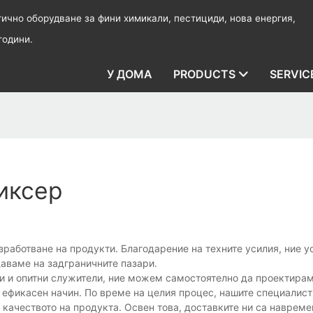
чно оборудване за фини химикали, пестициди, нова енергия,
години.
У ДОМА
PRODUCTS
SERVIC
иксер
зработване на продукти. Благодарение на техните усилия, ние 
аваме на задграничните пазари.
и и опитни служители, ние можем самостоятелно да проектирам
ефикасен начин. По време на целия процес, нашите специалист
 качеството на продукта. Освен това, доставките ни са навреме