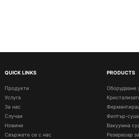
QUICK LINKS
PRODUCTS
Продукти
Оборудване 
Услуга
Кристализат
За нас
Ферментира
Случаи
Филтър-суши
Новини
Вакуумна су
Свържете се с нас
Резервоар з