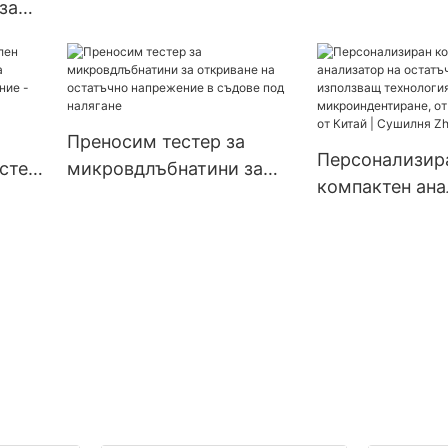
за
натоварване
за
на
 -
Преносим тестер за
Персонализир
стер
микровдлъбнатини за
компактен ана
и за
откриване на остатъчно
остатъчно нап
и
напрежение в съдове под
използващ тех
hua
налягане
микроиндентир
производители
Сушилня Zhan