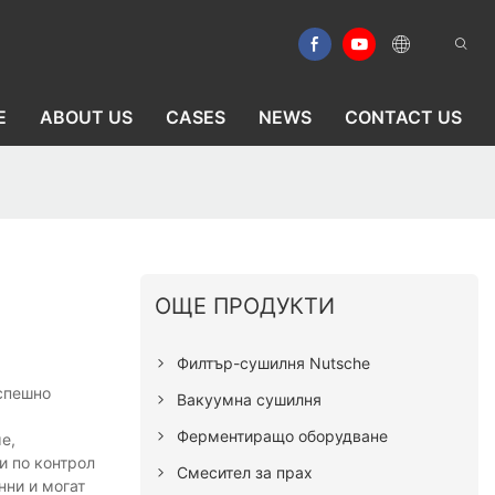
E
ABOUT US
CASES
NEWS
CONTACT US
ОЩЕ ПРОДУКТИ
Филтър-сушилня Nutsche
успешно
Вакуумна сушилня
Ферментиращо оборудване
е,
и по контрол
Смесител за прах
нни и могат