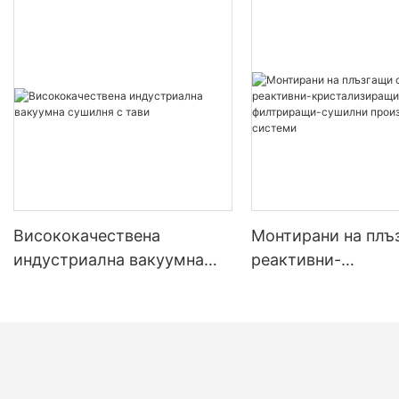
Висококачествена
Монтирани на плъ
индустриална вакуумна
реактивни-
сушилня с тави
кристализиращи-
филтриращи-суши
производствени с