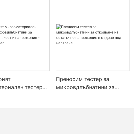
рият
Преносим тестер за
териален тестер
микровдлъбнатини за
овдлъбнатини за
откриване на остатъчно
е на якост и
напрежение в съдове под
ние - Zhanghua
налягане