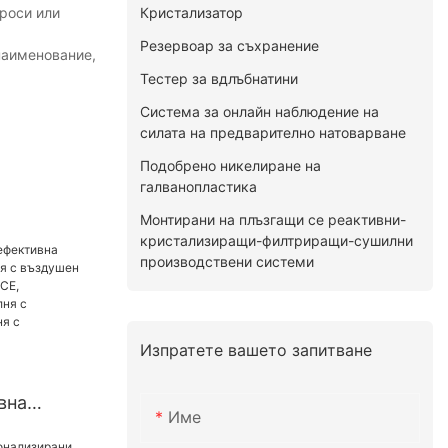
Кристализатор
проси или
Резервоар за съхранение
наименование,
Тестер за вдлъбнатини
Система за онлайн наблюдение на
силата на предварително натоварване
Подобрено никелиране на
галванопластика
Монтирани на плъзгащи се реактивни-
кристализиращи-филтриращи-сушилни
производствени системи
Изпратете вашето запитване
вна
Име
сушилня с