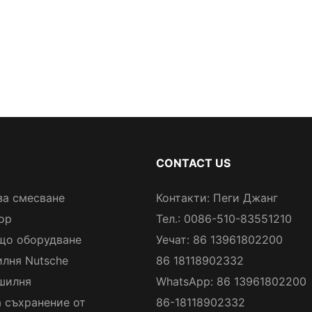
CONTACT US
за смесване
Контакти: Пеги Джанг
ор
Тел.: 0086-510-83551210
що оборудване
Уечат: 86 13961802200
лня Nutsche
86 18118902332
шилня
WhatsApp: 86 13961802200
а съхранение от
86-18118902332