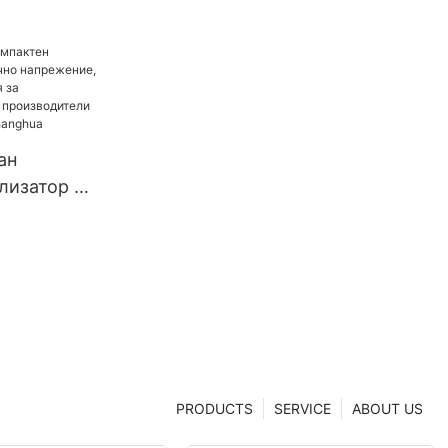
ан
лизатор на
режение,
нология за
ане, от
 от Китай |
ghua
PRODUCTS
SERVICE
ABOUT US