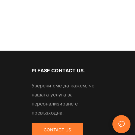
PLEASE CONTACT US.
Уверени сме да кажем, че
нашата услуга за
персонализиране е
превъзходна.
CONTACT US