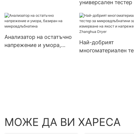
универсален тестер 
микровдлъбнатини 
компания за оценка 
механични свойства
сушилня Zhanghua
Анализатор на остатъчно
Най-добрият
напрежение и умора,
многоматериален те
базиран на
за микровдлъбнатин
микровдлъбнатина
измерване на якост 
напрежение - Zhang
Dryer
МОЖЕ ДА ВИ ХАРЕСА