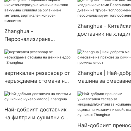
промишленост
прахообразен микс
Zhanghua - Китайск
Zhanghua -
доставчик на хлади
Персонализирана
системи Персонали
нискотемпературна
дизайн на тръбен
конична винтова
топлообменник за
вакуумна сушилня за
персонализируем
органичен метанол,
вертикален резервоар от
Zhanghua | Най-доб
топлообменник
вертикален конусен
неръждаема стомана на
машина за смесване
смесител
цени на едро | Zhanghua
прахове за химичес
промишленост
Най-добрият доставчик
на филтри и сушилни с
нучево масло | Zhanghua
Най-добрият прено