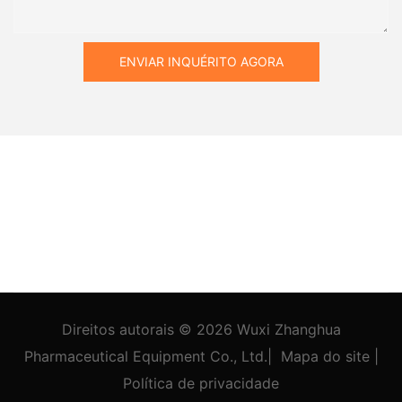
ENVIAR INQUÉRITO AGORA
Direitos autorais © 2026
Wuxi Zhanghua
Pharmaceutical Equipment Co., Ltd.
|
Mapa do site
|
Política
de privacidade