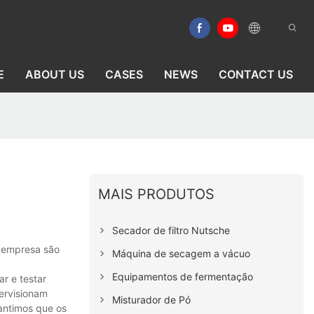
E
ABOUT US
CASES
NEWS
CONTACT US
MAIS PRODUTOS
Secador de filtro Nutsche
a empresa são
Máquina de secagem a vácuo
Equipamentos de fermentação
r e testar
pervisionam
Misturador de Pó
rantimos que os