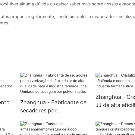
 você tiver alguma dúvida ou quiser saber mais sobre nossos evapor
s próprios regularmente, sendo um deles o evaporador cristalizad
ntes.
Zhanghua - Cris
ento
Zhanghua - Fabricante de
JJ de alta efici
secadores por
economia de en
pulverização de fluxo de ar
a indústria far
a -
de alta qualidade para a
he
indústria farmacêutica.