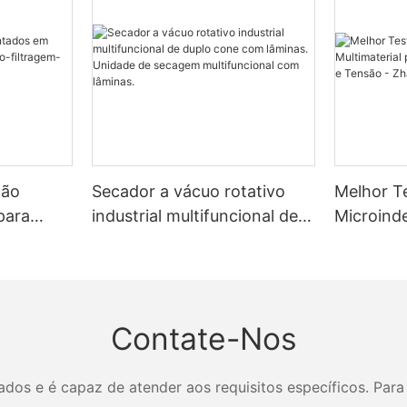
ção
Secador a vácuo rotativo
Melhor T
para
industrial multifuncional de
Microind
o-
duplo cone com lâminas.
Multimate
Unidade de secagem
de Resist
multifuncional com lâminas.
Zhanghua
Contate-Nos
os e é capaz de atender aos requisitos específicos. Para 