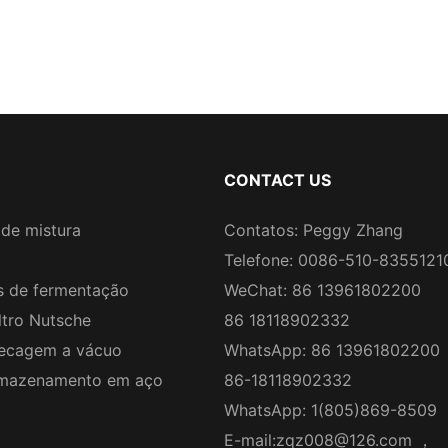
CONTACT US
de mistura
Contatos: Peggy Zhang
Telefone: 0086-510-8355121
 de fermentação
WeChat: 86 13961802200
ltro Nutsche
86 18118902332
ecagem a vácuo
WhatsApp: 86 13961802200
rmazenamento em aço
86-18118902332
WhatsApp: 1(805)869-8509
E-mail:
zqz008@126.com
，