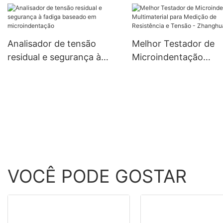
Avaliação de Proprie
Mecânicas - Zhangh
Dryer
Analisador de tensão
Melhor Testador de
residual e segurança à
Microindentação
fadiga baseado em
Multimaterial para
microindentação
Medição de Resistênc
Tensão - Zhanghua D
VOCÊ PODE GOSTAR