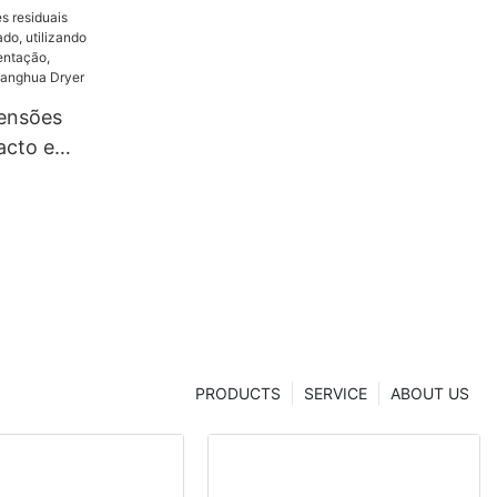
tensões
acto e
utilizando
o,
ina |
r
PRODUCTS
SERVICE
ABOUT US