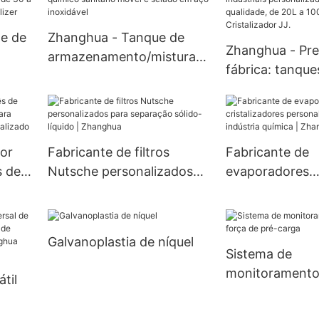
Unidade de secagem por
te de
Zhanghua - Tanque de
pulverização.
Zhanghua - Pre
armazenamento/mistura
fábrica: tanque
sos
de álcool químico sanitário
cristalizadores
utico
móvel e selado em aço
industriais per
a
inoxidável
de alta qualida
r
10000L. Cristal
or
Fabricante de filtros
Fabricante de
s de
Nutsche personalizados
evaporadores
para separação sólido-
cristalizadores
sign
líquido | Zhanghua
personalizados
indústria químic
Galvanoplastia de níquel
Zhanghua
Sistema de
monitoramento 
til
força de pré-c
a