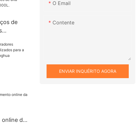
O Email
ços de
Contente
s
 a vácuo
sonalizados
de, de 20L a
izador JJ.
ENVIAR INQUÉRITO AGORA
 para a
a |
online da
arga