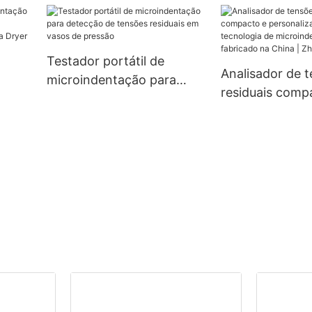
dades
ua
Testador portátil de
Analisador de 
microindentação para
residuais comp
detecção de tensões
personalizado, 
ia e
residuais em vasos de
tecnologia de
ryer
pressão
microindentaçã
fabricado na Ch
Zhanghua Drye