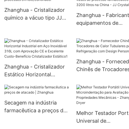
lâminas.
Agitado AHFD
Zhanghua - Cristalizador
Zhanghua - Fabrican
químico a vácuo tipo JJ
equipamentos de
em aço inoxidável, para
cristalização para va
processos em
de processo farmacê
lote/contínuos.
de 30 a 3200 litros n
China - JJ Crystallize
Zhanghua - Forneced
Zhanghua - Cristalizador
Chinês de Trocadore
Estático Horizontal
Calor Tubulares para
Industrial em Aço
Refrigeração com De
Inoxidável 316L com
Personalizado
Aprovação CE e Excelente
Secagem na indústria
Custo-Benefício
farmacêutica a preços de
Melhor Testador Portá
Cristalizador Estático1
atacado | Zhanghua
Universal de
Microindentação par