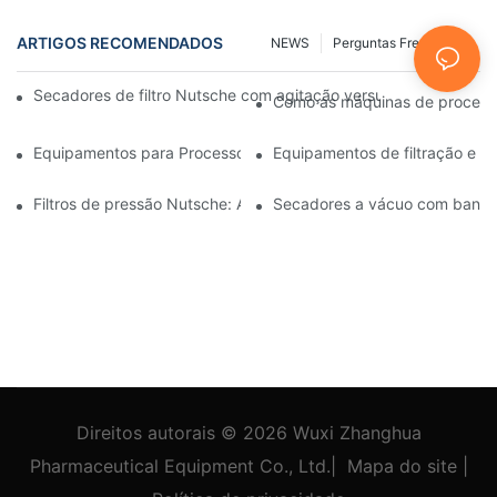
ARTIGOS RECOMENDADOS
NEWS
Perguntas Frequentes
Secadores de filtro Nutsche com agitação versus outros mét
Como as máquinas de processam
Equipamentos para Processos Industriais: Inovações que Molda
Equipamentos de filtração e s
Filtros de pressão Nutsche: Aplicações nas indústrias química e 
Secadores a vácuo com bandeja
Direitos autorais © 2026
Wuxi Zhanghua
Pharmaceutical Equipment Co., Ltd.
|
Mapa do site
|