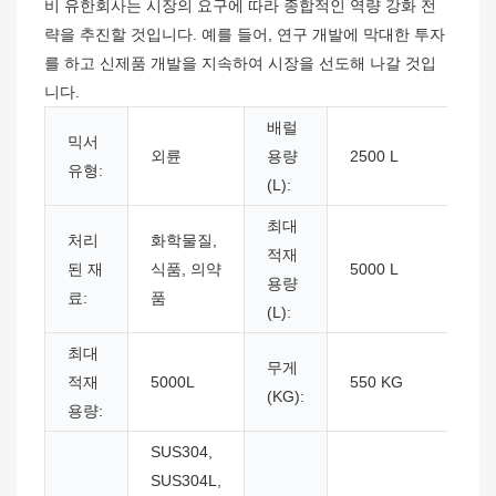
비 유한회사는 시장의 요구에 따라 종합적인 역량 강화 전
략을 추진할 것입니다. 예를 들어, 연구 개발에 막대한 투자
를 하고 신제품 개발을 지속하여 시장을 선도해 나갈 것입
니다.
배럴
믹서
외륜
용량
2500 L
유형:
(L):
최대
처리
화학물질,
적재
된 재
식품, 의약
5000 L
용량
료:
품
(L):
최대
무게
적재
5000L
550 KG
(KG):
용량:
SUS304,
SUS304L,