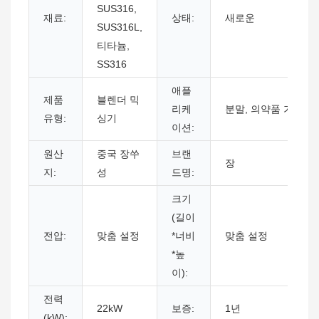
SUS316,
재료:
상태:
새로운
SUS316L,
티타늄,
SS316
애플
제품
블렌더 믹
리케
분말, 의약품 가공
유형:
싱기
이션:
원산
중국 장쑤
브랜
장
지:
성
드명:
크기
(길이
전압:
맞춤 설정
*너비
맞춤 설정
*높
이):
전력
22kW
보증:
1년
(kW):