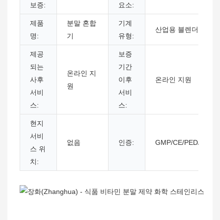
보증:
요소:
제품
분말 혼합
기계
산업용 블렌더 믹서
명:
기
유형:
제공
보증
되는
기간
온라인 지
사후
이후
온라인 지원
원
서비
서비
스:
스:
현지
서비
없음
인증:
GMP/CE/PED/ASME
스 위
치: