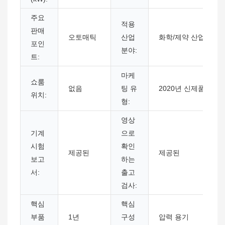
주요
적용
판매
오토매틱
산업
화학/제약 산업
포인
분야:
트:
마케
쇼룸
없음
팅 유
2020년 신제품
위치:
형:
영상
기계
으로
시험
확인
제공된
제공된
보고
하는
서:
출고
검사:
핵심
핵심
부품
1년
구성
압력 용기