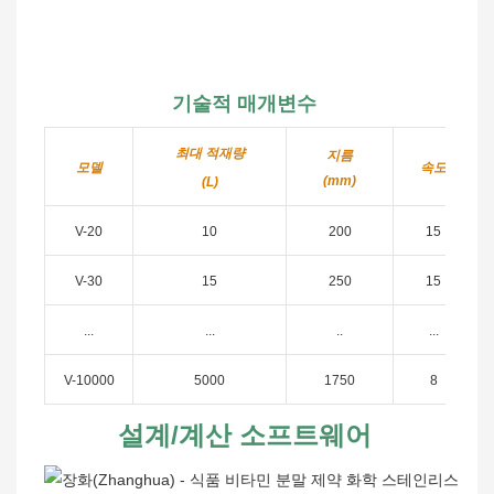
기술적 매개변수
최대 적재량
지름
모델
속도
(mm)
(L)
V-20
10
200
15
V-30
15
250
15
...
...
..
...
V-10000
5000
1750
8
설계/계산 소프트웨어