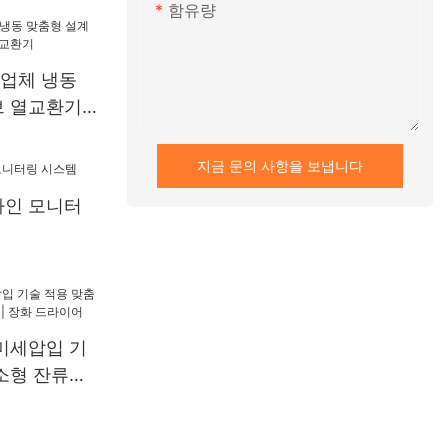
함유량
급업체 냉동
브 열교환기
지금 문의 사항을 보냅니다
라인 모니터
미세압입 기
소형 잔류응
화 드라이어