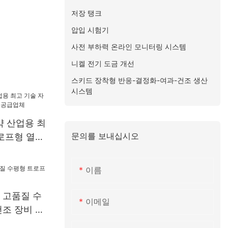
저장 탱크
압입 시험기
사전 부하력 온라인 모니터링 시스템
니켈 전기 도금 개선
스키드 장착형 반응-결정화-여과-건조 생산
시스템
제약 산업용 최
문의를 보내십시오
로프형 열풍
이름
속 고품질 수
이메일
조 장비 열