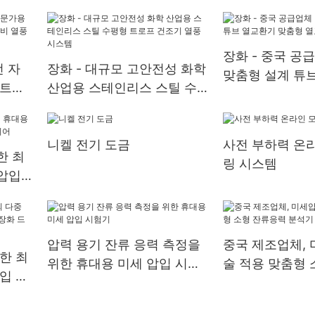
형 트
시스템
장화 - 중국 공
전 자
장화 - 대규모 고안전성 화학
맞춤형 설계 튜
 트로
산업용 스테인리스 스틸 수
맞춤형 열교환기
 열풍
평형 트로프 건조기 열풍 시
스템
니켈 전기 도금
사전 부하력 온
한 최
링 시스템
압입
어
압력 용기 잔류 응력 측정을
중국 제조업체, 
한 최
위한 휴대용 미세 압입 시험
술 적용 맞춤형 
입 시
기
력 분석기 | 장
 드라이