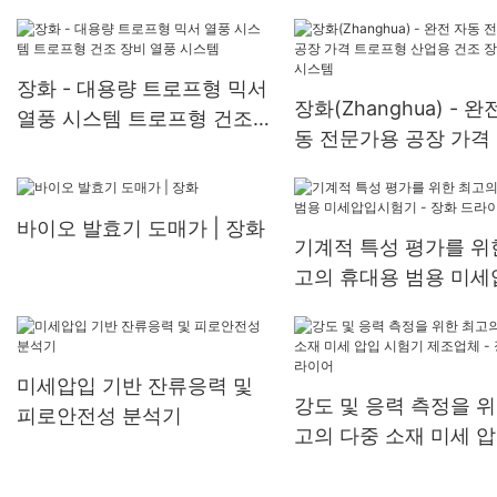
업용 과립 혼합기, 패들
로프형 건조기, 열풍 
장화 - 대용량 트로프형 믹서
장화(Zhanghua) - 완
열풍 시스템 트로프형 건조
동 전문가용 공장 가격
장비 열풍 시스템
프형 산업용 건조 장비
시스템
바이오 발효기 도매가 | 장화
기계적 특성 평가를 위
고의 휴대용 범용 미세
시험기 - 장화 드라이
미세압입 기반 잔류응력 및
강도 및 응력 측정을 위
피로안전성 분석기
고의 다중 소재 미세 압
험기 제조업체 - 장화
어