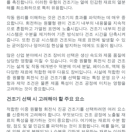
를 촉진합니다. 이러한 유형의 건조기는 열에 민감한 재료의 열분
해를 최소화하므로 특히 유용합니다.
작동 원리를 이해하는 것은 건조기의 효과를 파악하는 데 매우 중
요합니다. 회전하는 원뿔형 팬이 건조기 내부의 내용물을 지속적
으로 혼합하고 가열된 표면에 노출시킵니다. 건조기 내부의 진공
시스템은 수분을 제거하여 기존 방식보다 건조 시간을 단축시켜
줍니다. 또한 진공 시스템은 건조되는 재료 표면에 발생할 수 있
는 굳어짐이나 덩어리짐 현상을 방지하는 데에도 도움이 됩니다.
많은 산업 분야에서 건조 장비의 선택은 생산 속도와 제품 품질에
상당한 영향을 미칠 수 있습니다. 이중 원뿔형 회전식 진공 건조
기는 설계 및 작동 매개변수 덕분에 미세 분말, 페이스트, 액체 등
다양한 재료에 적합한 매우 다용도 장비입니다. 시설에 적합한 이
중 원뿔형 회전식 진공 건조기를 선택할 때는 특정 운영 요구 사
항과 제약 조건은 물론 제품 특성이 건조 공정에 미치는 영향을
고려하는 것이 중요합니다.
건조기 선택 시 고려해야 할 주요 요소
적합한 이중 원뿔형 회전식 진공 건조기를 선택하려면 여러 요소
를 신중하게 고려해야 합니다. 무엇보다도 건조 공정에 노출될 재
료의 특성을 평가하는 것이 중요합니다. 여기에는 재료의 수분 함
량, 점도 및 열 민감도를 파악하는 것이 포함됩니다. 예를 들어, 열
에 의해 쉽게 분해되거나 수분을 강하게 보유하는 재료는 이러한