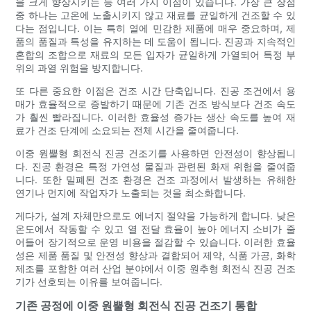
을 크게 향상시키는 등 여러 가지 이점이 있습니다. 가장 큰 장점
중 하나는 고온에 노출시키지 않고 재료를 균일하게 건조할 수 있
다는 점입니다. 이는 특히 열에 민감한 제품에 매우 중요하며, 제
품의 품질과 특성을 유지하는 데 도움이 됩니다. 진공과 지속적인
혼합의 조합으로 재료의 모든 입자가 균일하게 가열되어 특정 부
위의 과열 위험을 방지합니다.
또 다른 중요한 이점은 건조 시간 단축입니다. 진공 조건에서 용
매가 효율적으로 증발하기 때문에 기존 건조 방식보다 건조 속도
가 훨씬 빨라집니다. 이러한 효율성 증가는 생산 속도를 높여 재
료가 건조 단계에 소요되는 전체 시간을 줄여줍니다.
이중 원뿔형 회전식 진공 건조기를 사용하면 안전성이 향상됩니
다. 진공 환경은 특정 가연성 물질과 관련된 화재 위험을 줄여줍
니다. 또한 밀폐된 건조 환경은 건조 과정에서 발생하는 유해한
연기나 먼지에 작업자가 노출되는 것을 최소화합니다.
게다가, 설계 자체만으로도 에너지 절약을 가능하게 합니다. 낮은
온도에서 작동할 수 있고 열 전달 효율이 높아 에너지 소비가 줄
어들어 장기적으로 운영 비용을 절감할 수 있습니다. 이러한 효율
성은 제품 품질 및 안전성 향상과 결합되어 제약, 식품 가공, 화학
제조를 포함한 여러 산업 분야에서 이중 원추형 회전식 진공 건조
기가 선호되는 이유를 보여줍니다.
기존 공정에 이중 원뿔형 회전식 진공 건조기 통합