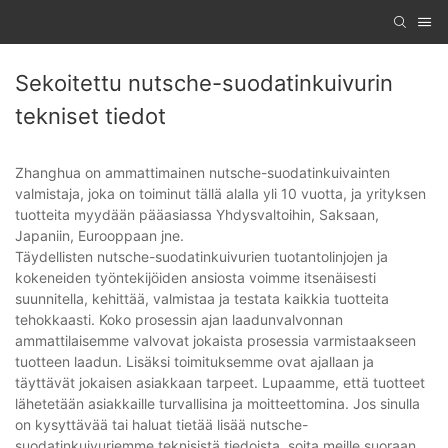
Sekoitettu nutsche-suodatinkuivurin
tekniset tiedot
Zhanghua on ammattimainen nutsche-suodatinkuivainten
valmistaja, joka on toiminut tällä alalla yli 10 vuotta, ja yrityksen
tuotteita myydään pääasiassa Yhdysvaltoihin, Saksaan,
Japaniin, Eurooppaan jne.
Täydellisten nutsche-suodatinkuivurien tuotantolinjojen ja
kokeneiden työntekijöiden ansiosta voimme itsenäisesti
suunnitella, kehittää, valmistaa ja testata kaikkia tuotteita
tehokkaasti. Koko prosessin ajan laadunvalvonnan
ammattilaisemme valvovat jokaista prosessia varmistaakseen
tuotteen laadun. Lisäksi toimituksemme ovat ajallaan ja
täyttävät jokaisen asiakkaan tarpeet. Lupaamme, että tuotteet
lähetetään asiakkaille turvallisina ja moitteettomina. Jos sinulla
on kysyttävää tai haluat tietää lisää nutsche-
suodatinkuivuriemme teknisistä tiedoista, soita meille suoraan.