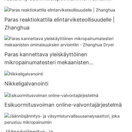
muokattavissa olevalle lämmönvaihtimelle
Paras reaktiokattila elintarviketeollisuudelle |
Zhanghua
Paras kannettava yleiskäyttöinen
mikropainumatesteri mekaanisten
ominaisuuksien arviointiin - Zhanghua Dryer
Nikkeligalvanointi
Esikuormitusvoiman online-valvontajärjestelmä
Jäännösjännitys- ja