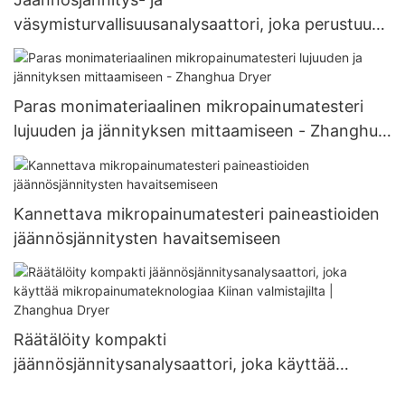
väsymisturvallisuusanalysaattori, joka perustuu
mikropainumiin
Paras monimateriaalinen mikropainumatesteri
lujuuden ja jännityksen mittaamiseen - Zhanghua
Dryer
Kannettava mikropainumatesteri paineastioiden
jäännösjännitysten havaitsemiseen
Räätälöity kompakti
jäännösjännitysanalysaattori, joka käyttää
mikropainumateknologiaa Kiinan valmistajilta |