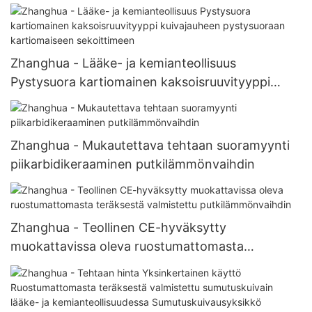
lääketeollisuudelle Kaksoiskartioinen pyörivä
tyhjiökuivain
Zhanghua - Lääke- ja kemianteollisuus
Pystysuora kartiomainen kaksoisruuvityyppi
kuivajauheen pystysuoraan kartiomaiseen
sekoittimeen
Zhanghua - Mukautettava tehtaan suoramyynti
piikarbidikeraaminen putkilämmönvaihdin
Zhanghua - Teollinen CE-hyväksytty
muokattavissa oleva ruostumattomasta
teräksestä valmistettu putkilämmönvaihdin