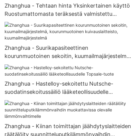
Zhanghua - Tehtaan hinta Yksinkertainen käyttö
Ruostumattomasta teräksestä valmistettu
sumutuskuivain lääke- ja kemianteollisuudessa
Sumutuskuivausyksikkö
Zhanghua - Suurikapasiteettinen
kourunmuotoinen sekoitin, kuumailmajärjestelmä,
kourunmuotoinen kuivauslaitteisto,
kuumailmajärjestelmä
Zhanghua - Hastelloy-sekoitettu Nutsche-
suodatinsekoitussäiliö lääketeollisuudelle
Topsale-tuote
Zhanghua - Kiinan toimittajan jäähdytyslaitteiden
räätälöity suunnitteluputkilämmönvaihdin