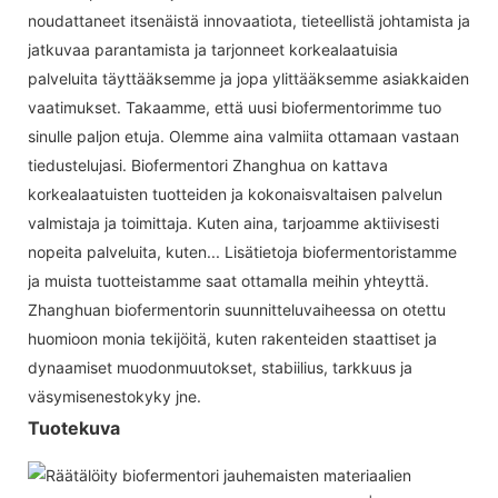
noudattaneet itsenäistä innovaatiota, tieteellistä johtamista ja
jatkuvaa parantamista ja tarjonneet korkealaatuisia
palveluita täyttääksemme ja jopa ylittääksemme asiakkaiden
vaatimukset. Takaamme, että uusi biofermentorimme tuo
sinulle paljon etuja. Olemme aina valmiita ottamaan vastaan ​​
tiedustelujasi. Biofermentori Zhanghua on kattava
korkealaatuisten tuotteiden ja kokonaisvaltaisen palvelun
valmistaja ja toimittaja. Kuten aina, tarjoamme aktiivisesti
nopeita palveluita, kuten... Lisätietoja biofermentoristamme
ja muista tuotteistamme saat ottamalla meihin yhteyttä.
Zhanghuan biofermentorin suunnitteluvaiheessa on otettu
huomioon monia tekijöitä, kuten rakenteiden staattiset ja
dynaamiset muodonmuutokset, stabiilius, tarkkuus ja
väsymisenestokyky jne.
Tuotekuva