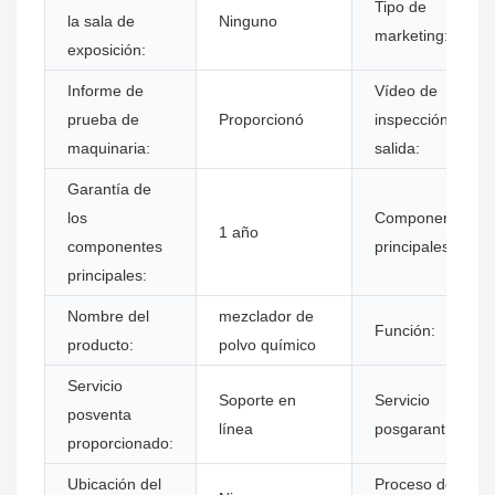
Tipo de
la sala de
Ninguno
marketing:
exposición:
Informe de
Vídeo de
prueba de
Proporcionó
inspección de
maquinaria:
salida:
Garantía de
los
Componentes
1 año
componentes
principales:
principales:
Nombre del
mezclador de
Función:
producto:
polvo químico
Servicio
Soporte en
Servicio
posventa
línea
posgarantía:
proporcionado:
Ubicación del
Proceso de