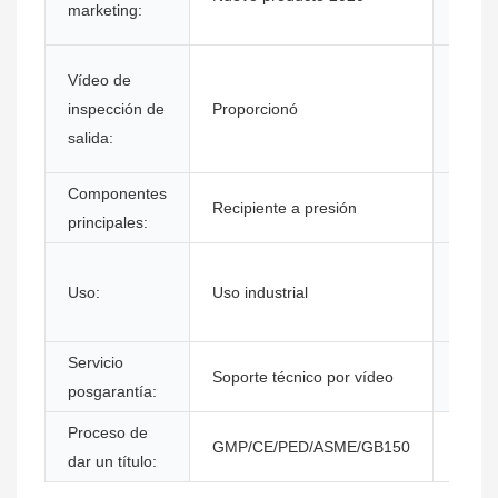
marketing:
maqui
Garan
Vídeo de
los
inspección de
Proporcionó
comp
salida:
princi
Componentes
Nombr
Recipiente a presión
principales:
produ
Servic
Uso:
Uso industrial
posve
propo
Servicio
Ubica
Soporte técnico por vídeo
posgarantía:
servic
Proceso de
GMP/CE/PED/ASME/GB150
dar un título: