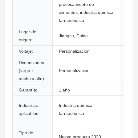
procesamiento de
alimentos, industria química
farmacéutica
Lugar de
Nomb
Jiangsu, China
origen:
marca
Voltaje:
Personalización
Fuerz
Dimensiones
Punto
(largo x
Personalización
de ve
ancho x alto):
Garantía:
1 año
Peso 
Ubica
Industrias
Industria química
la sal
aplicables:
farmacéutica
expos
Infor
Tipo de
Nuevo producto 2020
prueb