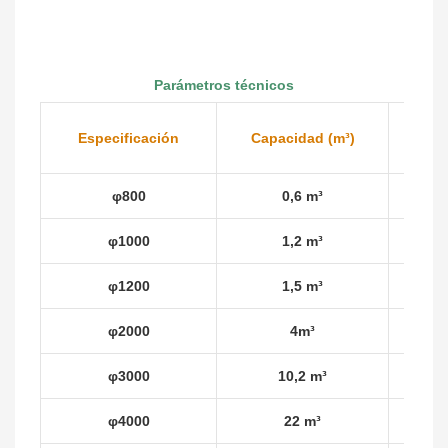
Parámetros técnicos
Especificación
Capacidad (m³)
Área
φ800
0,6 m³
φ1000
1,2 m³
φ1200
1,5 m³
φ2000
4m³
φ3000
10,2 m³
φ4000
22 m³