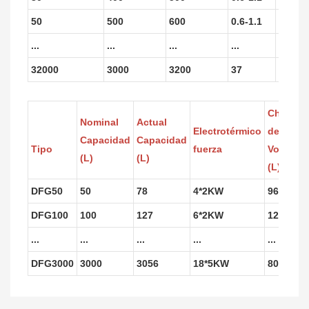
50
500
600
0.6-1.1
60-80
...
...
...
...
...
32000
3000
3200
37
50-10
Chaquet
Nominal
Actual
Electrotérmico
de aceit
Capacidad
Capacidad
Tipo
fuerza
Volumen
(L)
(L)
(L)
DFG50
50
78
4*2KW
96
DFG100
100
127
6*2KW
127
...
...
...
...
...
DFG3000
3000
3056
18*5KW
800