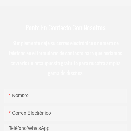
Ponte En Contacto Con Nosotros
Simplemente deje su correo electrónico o número de
teléfono en el formulario de contacto para que podamos
enviarle un presupuesto gratuito para nuestra amplia
gama de diseños.
Nombre
Correo Electrónico
Teléfono/WhatsApp