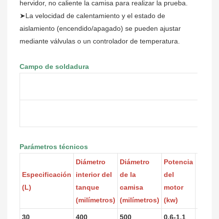
hervidor, no caliente la camisa para realizar la prueba.
➤La velocidad de calentamiento y el estado de
aislamiento (encendido/apagado) se pueden ajustar
mediante válvulas o un controlador de temperatura.
Campo de soldadura
Parámetros técnicos
Diámetro
Diámetro
Potencia
Veloc
Especificación
interior del
de la
del
de
(L)
tanque
camisa
motor
rotaci
(milímetros)
(milímetros)
(kw)
(rpm)
30
400
500
0.6-1.1
60-80