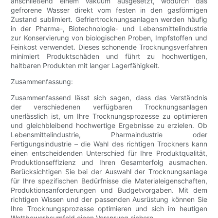
anschließend einem Vakuum ausgesetzt, wodurch das
gefrorene Wasser direkt vom festen in den gasförmigen
Zustand sublimiert. Gefriertrocknungsanlagen werden häufig
in der Pharma-, Biotechnologie- und Lebensmittelindustrie
zur Konservierung von biologischen Proben, Impfstoffen und
Feinkost verwendet. Dieses schonende Trocknungsverfahren
minimiert Produktschäden und führt zu hochwertigen,
haltbaren Produkten mit langer Lagerfähigkeit.
Zusammenfassung:
Zusammenfassend lässt sich sagen, dass das Verständnis
der verschiedenen verfügbaren Trocknungsanlagen
unerlässlich ist, um Ihre Trocknungsprozesse zu optimieren
und gleichbleibend hochwertige Ergebnisse zu erzielen. Ob
Lebensmittelindustrie, Pharmaindustrie oder
Fertigungsindustrie – die Wahl des richtigen Trockners kann
einen entscheidenden Unterschied für Ihre Produktqualität,
Produktionseffizienz und Ihren Gesamterfolg ausmachen.
Berücksichtigen Sie bei der Auswahl der Trocknungsanlage
für Ihre spezifischen Bedürfnisse die Materialeigenschaften,
Produktionsanforderungen und Budgetvorgaben. Mit dem
richtigen Wissen und der passenden Ausrüstung können Sie
Ihre Trocknungsprozesse optimieren und sich im heutigen
Wettbewerbsumfeld einen Vorsprung sichern.