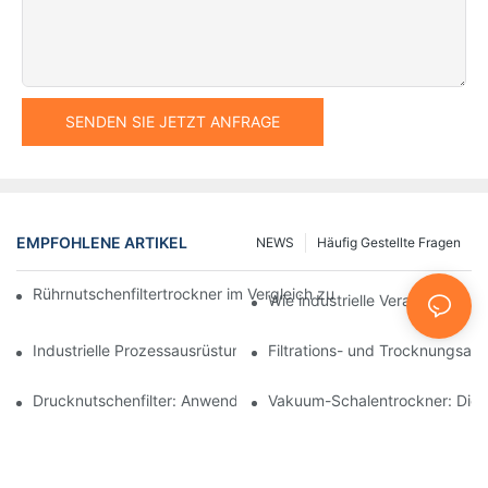
SENDEN SIE JETZT ANFRAGE
EMPFOHLENE ARTIKEL
NEWS
Häufig Gestellte Fragen
Rührnutschenfiltertrockner im Vergleich zu anderen Trocknungsv
Wie industrielle Verarbeitungsm
Industrielle Prozessausrüstung: Innovationen, die die Zukunft g
Filtrations- und Trocknungsan
Drucknutschenfilter: Anwendungen in der Chemie- und Lebensmi
Vakuum-Schalentrockner: Die i