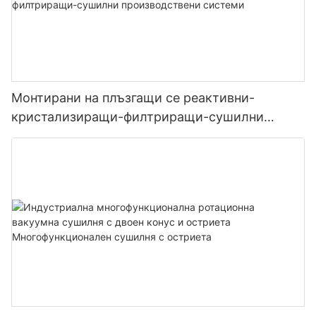
Монтирани на плъзгащи се реактивни-
кристализиращи-филтриращи-сушилни
производствени системи