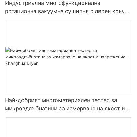
Индустриална многофункционална
ротационна вакуумна сушилня с двоен конус
и остриета Многофункционален сушилня с
остриета
Най-добрият многоматериален тестер за
микровдлъбнатини за измерване на якост и
напрежение - Zhanghua Dryer