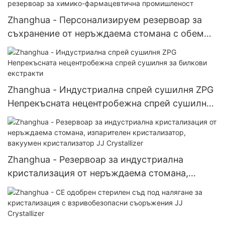
Zhanghua - Персонализируем резервоар за
съхранение от неръждаема стомана с обем
30-100 литра, смесващ резервоар за химико-
фармацевтична промишленост
Zhanghua - Индустриална спрей сушилня ZPG
Непрекъсната нецентробежна спрей сушилня
за билкови екстракти
Zhanghua - Резервоар за индустриална
кристализация от неръждаема стомана,
изпарителен кристализатор, вакуумен
кристализатор JJ Crystallizer