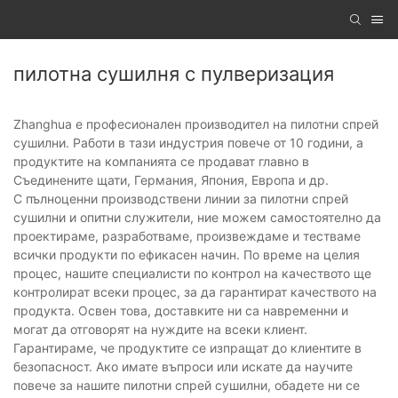
пилотна сушилня с пулверизация
Zhanghua е професионален производител на пилотни спрей
сушилни. Работи в тази индустрия повече от 10 години, а
продуктите на компанията се продават главно в
Съединените щати, Германия, Япония, Европа и др.
С пълноценни производствени линии за пилотни спрей
сушилни и опитни служители, ние можем самостоятелно да
проектираме, разработваме, произвеждаме и тестваме
всички продукти по ефикасен начин. По време на целия
процес, нашите специалисти по контрол на качеството ще
контролират всеки процес, за да гарантират качеството на
продукта. Освен това, доставките ни са навременни и
могат да отговорят на нуждите на всеки клиент.
Гарантираме, че продуктите се изпращат до клиентите в
безопасност. Ако имате въпроси или искате да научите
повече за нашите пилотни спрей сушилни, обадете ни се