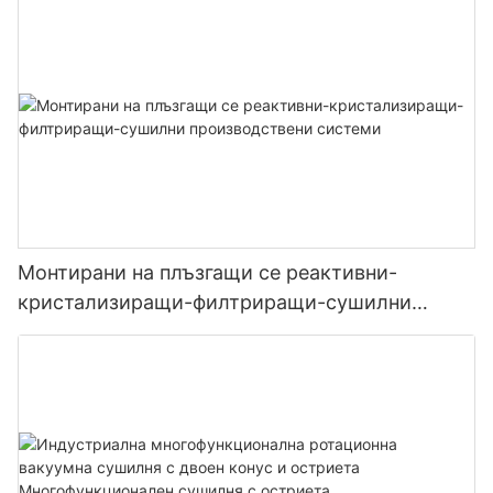
Монтирани на плъзгащи се реактивни-
кристализиращи-филтриращи-сушилни
производствени системи