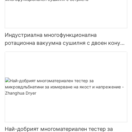
Индустриална многофункционална
ротационна вакуумна сушилня с двоен конус
и остриета Многофункционален сушилня с
остриета
Най-добрият многоматериален тестер за