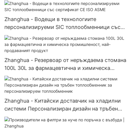
на солен разтвор JJ Crystallizer
Zhanghua - Водещи в технологиите
персонализируеми SIC топлообменници със
сертификат CE ISO ASME
Zhanghua - Резервоар от неръждаема стомана
100L 30L за фармацевтична и химическа
промишленост, най-продаваният продукт
Zhanghua - Китайски доставчик на хладилни
системи Персонализиран дизайн на тръбен
топлообменник за персонализируем
топлообменник