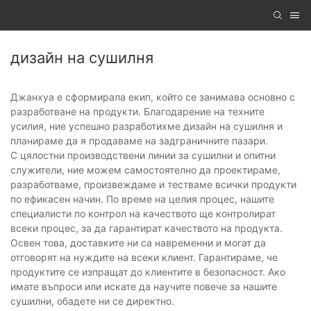
дизайн на сушилня
Джанхуа е сформирала екип, който се занимава основно с
разработване на продукти. Благодарение на техните
усилия, ние успешно разработихме дизайн на сушилня и
планираме да я продаваме на задграничните пазари.
С цялостни производствени линии за сушилни и опитни
служители, ние можем самостоятелно да проектираме,
разработваме, произвеждаме и тестваме всички продукти
по ефикасен начин. По време на целия процес, нашите
специалисти по контрол на качеството ще контролират
всеки процес, за да гарантират качеството на продукта.
Освен това, доставките ни са навременни и могат да
отговорят на нуждите на всеки клиент. Гарантираме, че
продуктите се изпращат до клиентите в безопасност. Ако
имате въпроси или искате да научите повече за нашите
сушилни, обадете ни се директно.