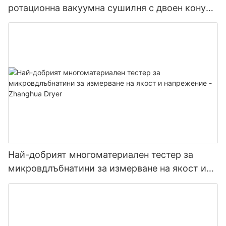
ротационна вакуумна сушилня с двоен конус
и остриета Многофункционален сушилня с
остриета
Най-добрият многоматериален тестер за
микровдлъбнатини за измерване на якост и
напрежение - Zhanghua Dryer