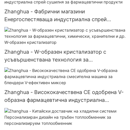
Zhanghua - Фабрични магазини
Енергоспестяваща индустриална спрей
сушилня за фармацевтични продукти
Zhanghua - W-образен кристализатор с
усъвършенствана технология за
фармацевтични, химически, хранителни и др.
W-образен кристализатор
Zhanghua - Висококачествена CE одобрена V-
образна фармацевтична индустриална
смесителна машина за блендери V-ефективен
миксер