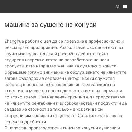
машина за сушене на конуси
Zhanghua работи с цел да се превърне в професионално и
реномирано предприятие. Разполагаме със силен екип за
научноизследователска и развойна дейност, който
подкрепя непрекъснатото ни разработване на нови
продукти, като например машина за сушилня с конуси.
Обръщаме голямо внимание на обслужването на клиентите,
затова създадохме сервизен център. Всеки служител,
работещ в центъра, е бързо отзивчив към заявките на
клиентите и може да проследи състоянието на поръчката
по всяко време. Нашият вечен принцип е да предоставяме
на клиентите рентабилни и висококачествени продукти и да
създаваме стойност за тях. Бихме искали да си
сътрудничим с клиенти от цял ​​свят. Свържете се с нас за
повече подробности.
С цялостни производствени линии за конусни сушилни и