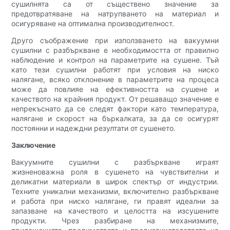
сушилнята са от съществено значение за
предотвратяване на натрупването на материал и
осигуряване на оптимална производителност.
Друго съображение при използването на вакуумни
сушилни с разбъркване е необходимостта от правилно
наблюдение и контрол на параметрите на сушене. Тъй
като тези сушилни работят при условия на ниско
налягане, всяко отклонение в параметрите на процеса
може да повлияе на ефективността на сушене и
качеството на крайния продукт. От решаващо значение е
непрекъснато да се следят фактори като температура,
налягане и скорост на бъркалката, за да се осигурят
постоянни и надеждни резултати от сушенето.
Заключение
Вакуумните сушилни с разбъркване играят
жизненоважна роля в сушенето на чувствителни и
деликатни материали в широк спектър от индустрии.
Техните уникални механизми, включително разбъркване
и работа при ниско налягане, ги правят идеални за
запазване на качеството и целостта на изсушените
продукти. Чрез разбиране на механизмите,