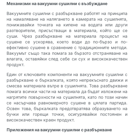
Механизми на вакуумни сушилни с възбуждане
Вакуумните сушилни с разбъркване работят на принципа
на намаляване на налягането в камерата на сушилнята,
понижавайки точката на кипене на водата или други
разтворители, присъстващи в материала, който ще се
суши. Чрез разбъркване на материала процесът на
сушене се ускорява, което води до по-бързо и по-
ефективно сушене в сравнение с традиционните методи.
Вакуумът също така помага за бързото отстраняване на
влагата, оставяйки след себе си сух и висококачествен
продукт.
Един от ключовите компоненти на вакуумните сушилни с
разбъркване е бъркалката, която непрекъснато движи и
смесва материала вътре в сушилнята. Това разбъркване
помага всички части на материала да бъдат изложени на
нагрятите повърхности на сушилнята, като по този начин
се насърчава равномерното сушене в цялата партида.
Освен това, бъркалката предотвратява образуването на
бучки или горещи точки, осигурявайки постоянен и
висококачествен краен продукт.
Приложения на вакуумни сушилни с разбъркване