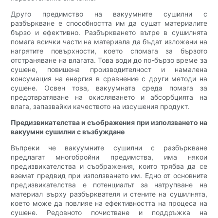
Друго предимство на вакуумните сушилни с
разбъркване е способността им да сушат материалите
бързо и ефективно. Разбъркването вътре в сушилнята
помага всички части на материала да бъдат изложени на
нагрятите повърхности, което спомага за бързото
отстраняване на влагата. Това води до по-бързо време за
сушене, повишена производителност и намалена
консумация на енергия в сравнение с други методи на
сушене. Освен това, вакуумната среда помага за
предотвратяване на окисляването и абсорбцията на
влага, запазвайки качеството на изсушения продукт.
Предизвикателства и съображения при използването на
вакуумни сушилни с възбуждане
Въпреки че вакуумните сушилни с разбъркване
предлагат многобройни предимства, има някои
предизвикателства и съображения, които трябва да се
вземат предвид при използването им. Едно от основните
предизвикателства е потенциалът за натрупване на
материал върху разбърквателя и стените на сушилнята,
което може да повлияе на ефективността на процеса на
сушене. Редовното почистване и поддръжка на