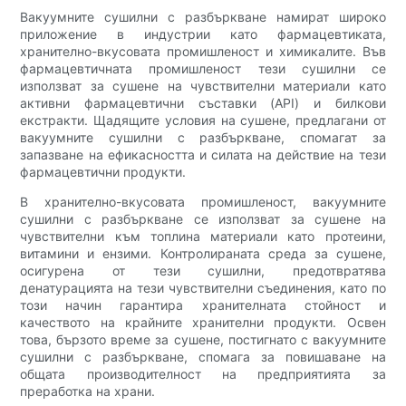
Вакуумните сушилни с разбъркване намират широко
приложение в индустрии като фармацевтиката,
хранително-вкусовата промишленост и химикалите. Във
фармацевтичната промишленост тези сушилни се
използват за сушене на чувствителни материали като
активни фармацевтични съставки (API) и билкови
екстракти. Щадящите условия на сушене, предлагани от
вакуумните сушилни с разбъркване, спомагат за
запазване на ефикасността и силата на действие на тези
фармацевтични продукти.
В хранително-вкусовата промишленост, вакуумните
сушилни с разбъркване се използват за сушене на
чувствителни към топлина материали като протеини,
витамини и ензими. Контролираната среда за сушене,
осигурена от тези сушилни, предотвратява
денатурацията на тези чувствителни съединения, като по
този начин гарантира хранителната стойност и
качеството на крайните хранителни продукти. Освен
това, бързото време за сушене, постигнато с вакуумните
сушилни с разбъркване, спомага за повишаване на
общата производителност на предприятията за
преработка на храни.