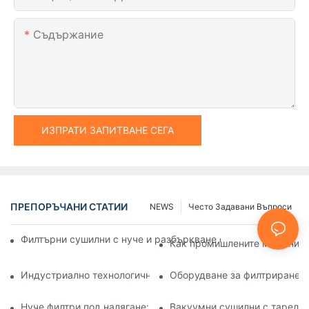
Съдържание
ИЗПРАТИ ЗАПИТВАНЕ СЕГА
ПРЕПОРЪЧАНИ СТАТИИ
NEWS
Често Задавани Въпроси
Филтърни сушилни с нуче и разбъркване спрямо други мет
Как промишлените машини за
Индустриално технологично оборудване: Иновации, офор
Оборудване за филтриране и
Нуче филтри под налягане: Приложения в химическата и х
Вакуумни сушилни с тарелки