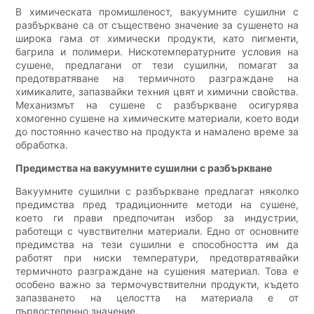
В химическата промишленост, вакуумните сушилни с
разбъркване са от съществено значение за сушенето на
широка гама от химически продукти, като пигменти,
багрила и полимери. Нискотемпературните условия на
сушене, предлагани от тези сушилни, помагат за
предотвратяване на термичното разграждане на
химикалите, запазвайки техния цвят и химични свойства.
Механизмът на сушене с разбъркване осигурява
хомогенно сушене на химическите материали, което води
до постоянно качество на продукта и намалено време за
обработка.
Предимства на вакуумните сушилни с разбъркване
Вакуумните сушилни с разбъркване предлагат няколко
предимства пред традиционните методи на сушене,
което ги прави предпочитан избор за индустрии,
работещи с чувствителни материали. Едно от основните
предимства на тези сушилни е способността им да
работят при ниски температури, предотвратявайки
термичното разграждане на сушения материал. Това е
особено важно за термочувствителни продукти, където
запазването на целостта на материала е от
първостепенно значение.