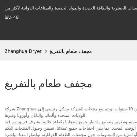
يدات الحشرية والطاقة الجديدة والمواد الجديدة والصناعات الدوائية لأكثر من
48 عامًا.
مجفف طعام بالتفريغ
Zhanghua Dryer
مجفف طعام بالتفريغ
شركة Zhanghua هي شركة متخصصة في تصنيع مجففات الفراغ للأغذية، وتعمل في هذا المجال منذ أكثر من 10 سنوات، ويتم بيع منتجات الشركة بشكل رئيسي إلى
الولايات المتحدة وألمانيا واليابان وأوروبا وغيرها.
يم وتطوير وتصنيع واختبار جميع منتجاتنا بكفاءة عالية. يشرف فريق مراقبة
لوقت المحدد، بما يلبي احتياجات جميع عملائنا. نضمن وصول المنتجات إليكم