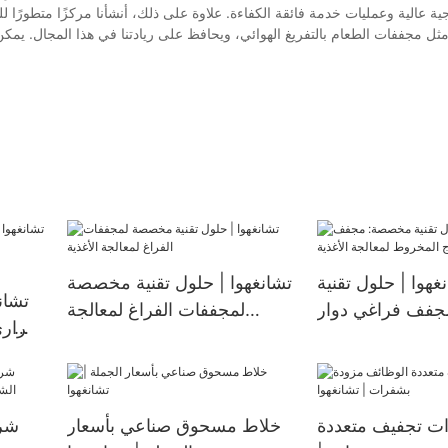
ية عالية وعمليات خدمة فائقة الكفاءة. علاوة على ذلك، أنشأنا مركزًا متطورًا ل
ل مجففات الطعام بالتفريغ الهوائي، ويحافظ على ريادتنا في هذا المجال. يمكن ل
غهوا | حلول تقنية
تشانغهوا | حلول تقنية مخصصة
تشان
فف فراغي دوار
لمجففات الفراغ لمعالجة
حراري
المخروط لمعالجة
الأغذية
لأنظمة التبريد، قابل للتخصيص.
الأغذية
ت تجفيف متعددة
خلاط مسحوق صناعي بأسعار
شرك