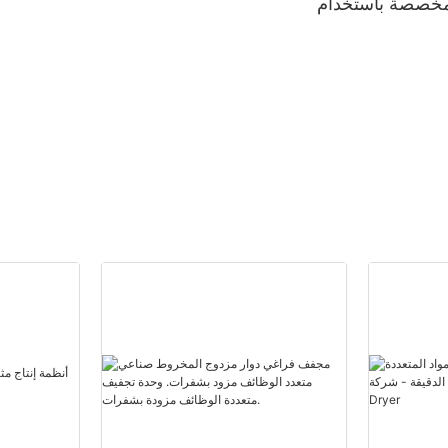
مخصصة باستخدام
ش الدقيق، مصنعة
ت صينية | شركة
Zhanghua Drye