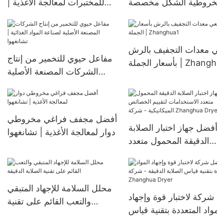
روطية الشكل مخصصة
للمختبرات لمعالجة الأغذية |
لتجهيز الأغذية | تشانغهوا
تشانغهوا
 معدات التجفيف بالرش
مفاعل حيوي للتخمير من إنتاج
 الجملة | Zhanghua1
الشركات المصنعة الأصلية
لصناعة المواد الغذائية |
تشانغهوا
أفضل مجفف فراغي مخروطي
فضل جهاز اختبار الصلابة
دوار لمعالجة الأغذية | تشانغهوا
الدقيقة المحمول متعدد
تخدامات لتقييم الخصائص
الميكانيكية - شركة Zhanghua
Dryer
محلل السلامة للإجهاد المتبقي
ركة لاختبار قوة وإجهاد
والتعب القائم على تقنية
مواد المتعددة بتقنية قياس
الصلابة الدقيقة