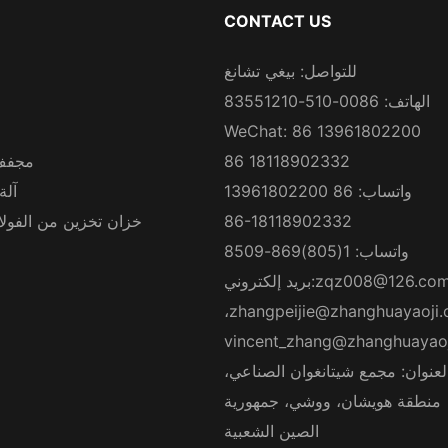
CONTACT US
للتواصل: بيغي تشانغ
الهاتف: 0086-510-83551210
WeChat: 86 13961802200
86 18118902332
مجفف
واتساب: 86 13961802200
آلة
86-18118902332
خزان تخزين من الفولاذ
واتساب: 1(805)869-8509
zqz008@126.co
بريد إلكتروني:
،
zhangpeijie@zhanghuayaoji
vincent_zhang@zhanghuayao
لعنوان: مجمع شيتانغوان الصناعي،
منطقة هويشان، ووشي، جمهورية
الصين الشعبية