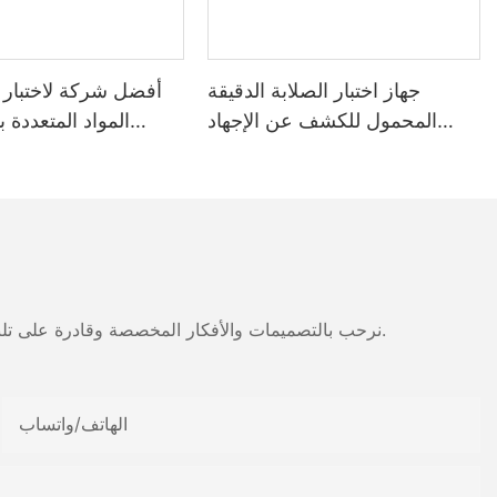
جهاز اختبار الصلابة الدقيقة
أفضل شركة لاختبار ق
المحمول للكشف عن الإجهاد
المواد المتعددة ب
المتبقي في أوعية الضغط
الصلابة الدق
 Dryer
نرحب بالتصميمات والأفكار المخصصة وقادرة على تلبية المتطلبات المحددة. لمزيد من المعلومات، يرجى زيارة الموقع الإلكتروني أو الاتصال بنا مباشرة مع أسئلة أو استفسارات.
الهاتف/واتساب