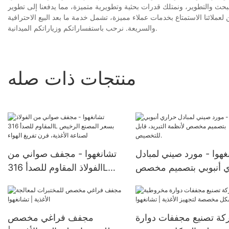
لبحث والتطوير، ونمتلك قدرات بحثية وتطويرية متميزة، مما يدفعنا إلى تطوير
عملائنا الاستمتاع بخدمات عملاء مميزة، تشمل خدمة ما بعد البيع الاحترافية
والسريعة. نرحب باستفساراتكم وزياراتكم الميدانية.
منتجات ذات صله
غهوا - مورد صيني لمبادل
تشانغهوا - مجفف صواني من
 أنبوبي بتصميم مخصص
الفولاذ المقاوم للصدأ 316L
بسعر المصنع الرخيص لصناعة
الأغذية، فرن تفريغ الهواء
ة تصنيع مجففات دوارة
مجفف فراغي مخصص