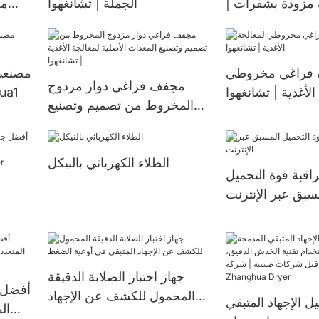
 مزودة بشفرات |
الجملة | تشانغهوا
مخ
تشانغهوا
فراغي مخروطي
مصنعي
مجفف فراغي دوار مزدوج
الأغذية | تشانغهوا
بأسعار
المخروط من تصميم وتصنيع
المعدات الأصلية لمعالجة
الأغذية | تشانغهوا
الطلاء الكهربائي بالنيكل
اقبة قوة التحميل
أ
سبق عبر الإنترنت
الاس
جهاز اختبار الصلابة الدقيقة
أفضل ش
المحمول للكشف عن الإجهاد
ل الإجهاد المتبقي
ال
المتبقي في أوعية الضغط