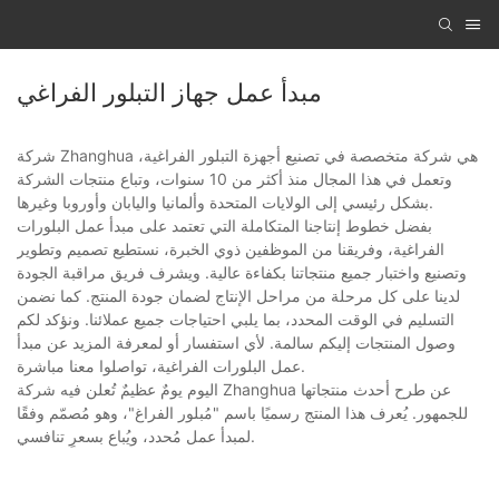
مبدأ عمل جهاز التبلور الفراغي
شركة Zhanghua هي شركة متخصصة في تصنيع أجهزة التبلور الفراغية،
وتعمل في هذا المجال منذ أكثر من 10 سنوات، وتباع منتجات الشركة
بشكل رئيسي إلى الولايات المتحدة وألمانيا واليابان وأوروبا وغيرها.
بفضل خطوط إنتاجنا المتكاملة التي تعتمد على مبدأ عمل البلورات
الفراغية، وفريقنا من الموظفين ذوي الخبرة، نستطيع تصميم وتطوير
وتصنيع واختبار جميع منتجاتنا بكفاءة عالية. ويشرف فريق مراقبة الجودة
لدينا على كل مرحلة من مراحل الإنتاج لضمان جودة المنتج. كما نضمن
التسليم في الوقت المحدد، بما يلبي احتياجات جميع عملائنا. ونؤكد لكم
وصول المنتجات إليكم سالمة. لأي استفسار أو لمعرفة المزيد عن مبدأ
عمل البلورات الفراغية، تواصلوا معنا مباشرة.
اليوم يومٌ عظيمٌ تُعلن فيه شركة Zhanghua عن طرح أحدث منتجاتها
للجمهور. يُعرف هذا المنتج رسميًا باسم "مُبلور الفراغ"، وهو مُصمّم وفقًا
لمبدأ عمل مُحدد، ويُباع بسعرٍ تنافسي.