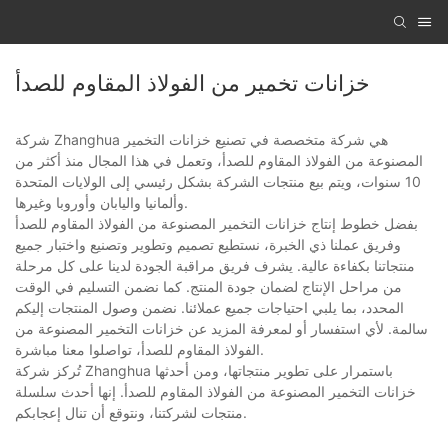
خزانات تخمير من الفولاذ المقاوم للصدأ
شركة Zhanghua هي شركة متخصصة في تصنيع خزانات التخمير
المصنوعة من الفولاذ المقاوم للصدأ، وتعمل في هذا المجال منذ أكثر من
10 سنوات، ويتم بيع منتجات الشركة بشكل رئيسي إلى الولايات المتحدة
وألمانيا واليابان وأوروبا وغيرها.
بفضل خطوط إنتاج خزانات التخمير المصنوعة من الفولاذ المقاوم للصدأ
وفريق عملنا ذي الخبرة، نستطيع تصميم وتطوير وتصنيع واختبار جميع
منتجاتنا بكفاءة عالية. يشرف فريق مراقبة الجودة لدينا على كل مرحلة
من مراحل الإنتاج لضمان جودة المنتج. كما نضمن التسليم في الوقت
المحدد، بما يلبي احتياجات جميع عملائنا. نضمن وصول المنتجات إليكم
سالمة. لأي استفسار أو لمعرفة المزيد عن خزانات التخمير المصنوعة من
الفولاذ المقاوم للصدأ، تواصلوا معنا مباشرة.
تُركز شركة Zhanghua باستمرار على تطوير منتجاتها، ومن أحدثها
خزانات التخمير المصنوعة من الفولاذ المقاوم للصدأ. إنها أحدث سلسلة
منتجات لشركتنا، ونتوقع أن تنال إعجابكم.