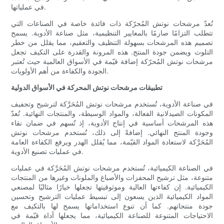
في عملياتها.
تُعدّ مرشحات نوتش المُحرّكة ذات فائدة خاصة في الصناعات التي
تتطلب التزامًا صارمًا بالمعايير التنظيمية، مثل صناعة الأدوية. يسمح
تصميم هذه المرشحات بسهولة التنظيف والتعقيم، مما يقلل من خطر
التلوث ويضمن جودة المنتج. هذه المرونة والقدرة على التكيف تجعل
مرشحات نوتش المُحرّكة إضافة قيّمة في الأسواق العالمية حيث تُعتبر
الجودة والكفاءة من أهم الأولويات.
تطبيقات مرشحات نوتش المحركة في الأسواق الدولية
في صناعة الأدوية، تُستخدم مرشحات نوتش المُحَرَّكة لترشيح وتجفيف
المكونات الصيدلانية الفعالة، والمواد الوسيطة، والمنتجات النهائية. تُعدّ
هذه المرشحات أساسية في إنتاج الأدوية، إذ تُسهم في ضمان نقاء
وجودة المنتج النهائي. إضافةً إلى ذلك، تُستخدم مرشحات نوتش
المُحَرَّكة لاستعادة المواد القيّمة، مما يُقلل الهدر ويرفع الكفاءة العامة
في عمليات تصنيع الأدوية.
في الصناعة الكيميائية، تُستخدم مرشحات نوتش المُحَرَّكة في عمليات
متنوعة، مثل ترشيح المحفزات والأصباغ والملونات وغيرها من المنتجات
الكيميائية. إن كفاءتها العالية وموثوقيتها تجعلها خيارًا مثاليًا لمصنعي
المواد الكيميائية الذين يسعون إلى تبسيط عمليات الترشيح وتحسين
جودة منتجاتهم. كما أن تنوع استخداماتها يسمح لها بالتكيف مع
الاحتياجات المتنوعة للصناعة الكيميائية، مما يجعلها أداة قيّمة في