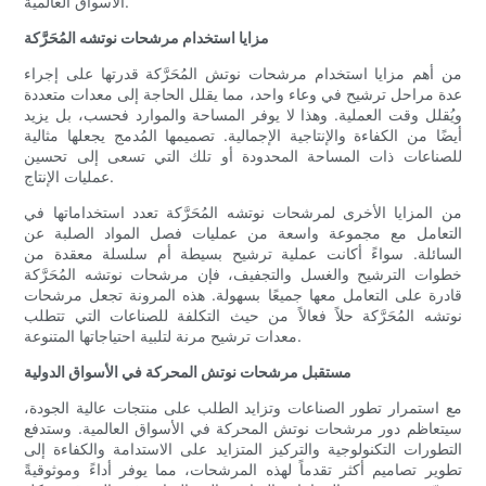
الأسواق العالمية.
مزايا استخدام مرشحات نوتشه المُحَرَّكة
من أهم مزايا استخدام مرشحات نوتش المُحَرَّكة قدرتها على إجراء
عدة مراحل ترشيح في وعاء واحد، مما يقلل الحاجة إلى معدات متعددة
ويُقلل وقت العملية. وهذا لا يوفر المساحة والموارد فحسب، بل يزيد
أيضًا من الكفاءة والإنتاجية الإجمالية. تصميمها المُدمج يجعلها مثالية
للصناعات ذات المساحة المحدودة أو تلك التي تسعى إلى تحسين
عمليات الإنتاج.
من المزايا الأخرى لمرشحات نوتشه المُحَرَّكة تعدد استخداماتها في
التعامل مع مجموعة واسعة من عمليات فصل المواد الصلبة عن
السائلة. سواءً أكانت عملية ترشيح بسيطة أم سلسلة معقدة من
خطوات الترشيح والغسل والتجفيف، فإن مرشحات نوتشه المُحَرَّكة
قادرة على التعامل معها جميعًا بسهولة. هذه المرونة تجعل مرشحات
نوتشه المُحَرَّكة حلاً فعالاً من حيث التكلفة للصناعات التي تتطلب
معدات ترشيح مرنة لتلبية احتياجاتها المتنوعة.
مستقبل مرشحات نوتش المحركة في الأسواق الدولية
مع استمرار تطور الصناعات وتزايد الطلب على منتجات عالية الجودة،
سيتعاظم دور مرشحات نوتش المحركة في الأسواق العالمية. وستدفع
التطورات التكنولوجية والتركيز المتزايد على الاستدامة والكفاءة إلى
تطوير تصاميم أكثر تقدماً لهذه المرشحات، مما يوفر أداءً وموثوقيةً