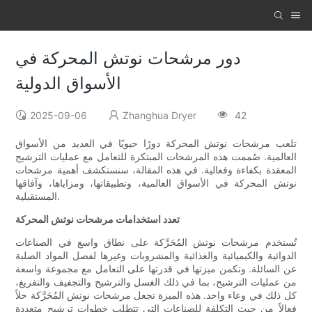
دور مرشحات نوتش المحركة في
الأسواق الدولية
2025-09-06
Zhanghua Dryer
42
تلعب مرشحات نوتش المحركة دورًا حيويًا في العديد من الأسواق
العالمية. صُممت هذه المرشحات المبتكرة للتعامل مع عمليات الترشيح
المعقدة بكفاءة وفعالية. في هذه المقالة، سنستكشف أهمية مرشحات
نوتش المحركة في الأسواق العالمية، وتطبيقاتها، ومزاياها، وآفاقها
المستقبلية.
تعدد استخدامات مرشحات نوتش المحركة
تُستخدم مرشحات نوتش المُحَرَّكة على نطاق واسع في الصناعات
الدوائية والكيميائية والغذائية والمشروبات وغيرها لفصل المواد الصلبة
عن السائلة. وتكمن ميزتها في قدرتها على التعامل مع مجموعة واسعة
من عمليات الترشيح، بما في ذلك الغسل والترشيح والتجفيف والتفريغ،
كل ذلك في وعاء واحد. هذه الميزة تجعل مرشحات نوتش المُحَرَّكة حلاً
فعالاً من حيث التكلفة للصناعات التي تتطلب خطوات ترشيح متعددة