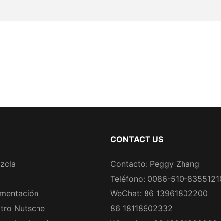
CONTACT US
zcla
Contacto: Peggy Zhang
Teléfono: 0086-510-8355121
rmentación
WeChat: 86 13961802200
ltro Nutsche
86 18118902332