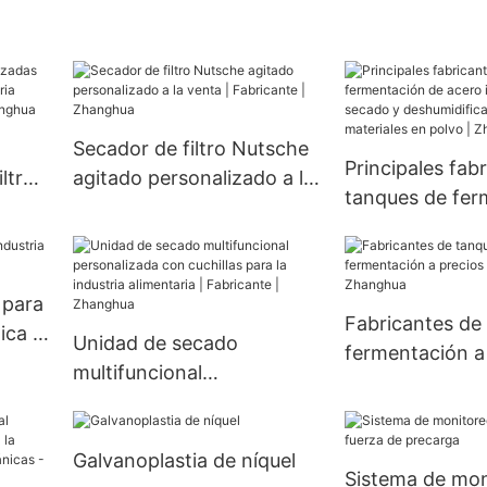
 para
Secador de filtro Nutsche
Principales fab
ltros
agitado personalizado a la
tanques de fer
ria
venta | Fabricante |
de acero inoxid
taria
Zhanghua
secado y
deshumidificac
 para
materiales en p
Fabricantes de
ica |
Unidad de secado
Zhanghua
fermentación a
multifuncional
mayoristas | Z
personalizada con
cuchillas para la industria
Galvanoplastia de níquel
alimentaria | Fabricante |
Sistema de mon