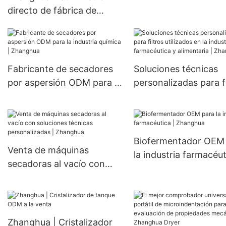
de calor tubulares de
directo de fábrica de
diseño personalizado
equipos farmacéuticos
refrigeración.
Secador de filtro agitado
Nutsche Secador de vacío
Secador de filtro agitado
Fabricante de secadores
Soluciones técnicas
Nutsche
por aspersión ODM para la
personalizadas para fi
industria química |
utilizados en la indust
Zhanghua
farmacéutica y alimen
| Zhanghua
Biofermentador OEM
Venta de máquinas
la industria farmacéut
secadoras al vacío con
Zhanghua
soluciones técnicas
personalizadas | Zhanghua
Zhanghua | Cristalizador