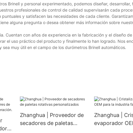
s Brinell y personal experimentado, podemos diseñar, desarrollar, f
uestros profesionales de control de calidad supervisarán cada proce
n puntuales y satisfacen las necesidades de cada cliente. Garantiza
i tiene alguna pregunta o desea obtener más información sobre nues
a. Cuentan con años de experiencia en la fabricación y el diseño d
orar el uso práctico del producto y finalmente lo han logrado. Nos e
sea muy útil en el campo de los durómetros Brinell automáticos.
Zhanghua | Proveedor de
Zhanghua | Cris
r
secadores de paletas
evaporador OEM
dores
rotativas personalizados
industria farma