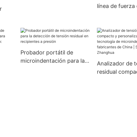
Zhanghua
línea de fuerza
r
precarga
a la
dades
ua
Probador portátil de
microindentación para la
Analizador de 
detección de tensión
residual compa
residual en recipientes a
personalizado 
presión
tecnología de
ia y
microindentaci
yer
fabricantes de 
Secador Zhang