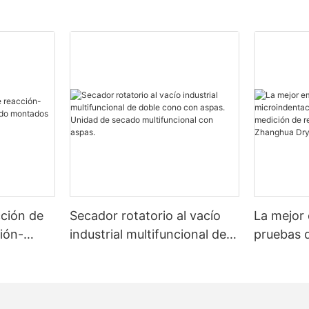
ción de
Secador rotatorio al vacío
La mejor
ción-
industrial multifuncional de
pruebas 
montados
doble cono con aspas.
microind
Unidad de secado
multimate
multifuncional con aspas.
de resist
Zhanghua