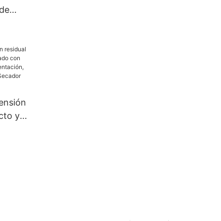
 de
tensión
cto y
con
ón,
China |
hua