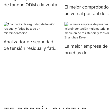
de tanque ODM a la venta
El mejor comprobado
universal portátil de
microindentación par
evaluación de propie
mecánicas - Zhangh
Dryer
Analizador de seguridad
La mejor empresa de
de tensión residual y fatiga
pruebas de
basado en
microindentación
microindentación
multimaterial para
medición de resistenc
tensión: Zhanghua Dr