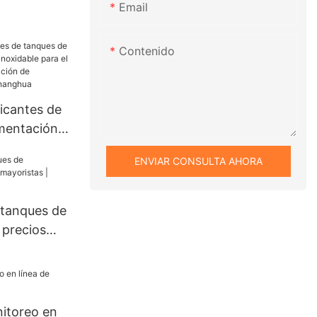
Email
Contenido
ricantes de
mentación
able para el
ENVIAR CONSULTA AHORA
ión de
olvo |
 tanques de
 precios
hanghua
itoreo en