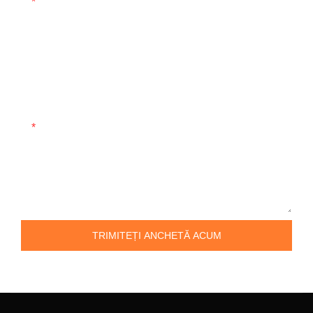
E-Mail
Telefon/WhatsApp
Companie
Conţinut
TRIMITEȚI ANCHETĂ ACUM