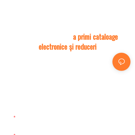
Contactați-ne pentru
a primi cataloage
electronice și reduceri
Vă rugăm să ne furnizați informațiile de mai jos pentru
a finaliza solicitarea dumneavoastră. Lăsați adresa
dumneavoastră de e-mail sau numărul de telefon în
formularul de contact, astfel încât să vă putem trimite o
ofertă gratuită pentru gama noastră largă de modele!
Nume