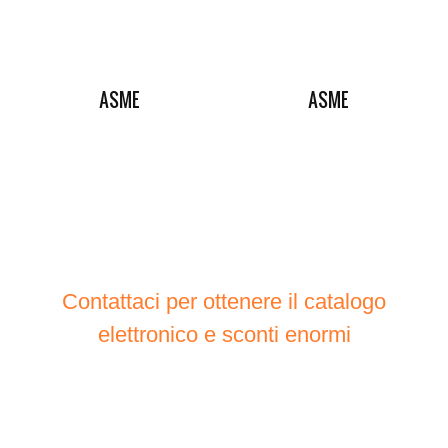
ASME
ASME
Contattaci per ottenere il catalogo
elettronico e sconti enormi
Per completare la tua richiesta, ti preghiamo di fornirci
le informazioni qui sotto. Lascia semplicemente il tuo