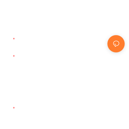
indirizzo email o il tuo numero di telefono nel modulo
di contatto, così potremo inviarti un preventivo gratuito
per la nostra vasta gamma di design!
E-Mail
Nome
Telefono/WhatsApp
Azienda
Soddisfare