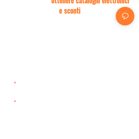
Contattaci per
ottenere cataloghi elettronici
e sconti
Per completare la tua richiesta, ti preghiamo di fornirci
le informazioni qui sotto. Lascia il tuo indirizzo email o
numero di telefono nel modulo di contatto: ti invieremo
un preventivo gratuito per la nostra vasta gamma di
design!
Nome
E-Mail
Telefono/WhatsApp